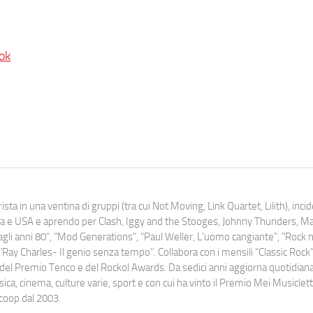
ok
ista in una ventina di gruppi (tra cui Not Moving, Link Quartet, Lilith), inc
uropa e USA e aprendo per Clash, Iggy and the Stooges, Johnny Thunders, 
o dagli anni 80", "Mod Generations", "Paul Weller, L’uomo cangiante", "Rock n
Ray Charles- Il genio senza tempo". Collabora con i mensili “Classic Rock”,
urati del Premio Tenco e del Rockol Awards. Da sedici anni aggiorna quotidia
a, cinema, culture varie, sport e con cui ha vinto il Premio Mei Musiclett
ocoop dal 2003.