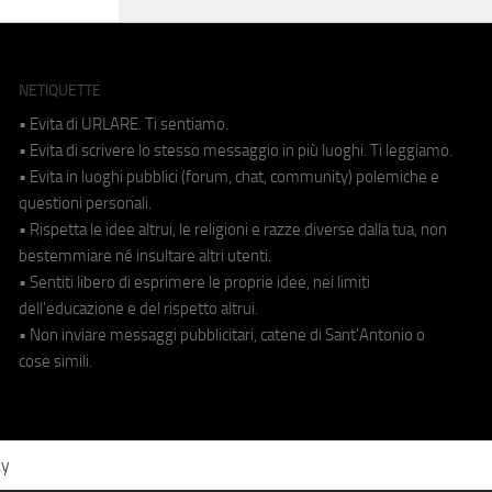
NETIQUETTE
• Evita di URLARE. Ti sentiamo.
• Evita di scrivere lo stesso messaggio in più luoghi. Ti leggiamo.
• Evita in luoghi pubblici (forum, chat, community) polemiche e
questioni personali.
• Rispetta le idee altrui, le religioni e razze diverse dalla tua, non
bestemmiare né insultare altri utenti.
• Sentiti libero di esprimere le proprie idee, nei limiti
dell'educazione e del rispetto altrui.
• Non inviare messaggi pubblicitari, catene di Sant'Antonio o
cose simili.
cy