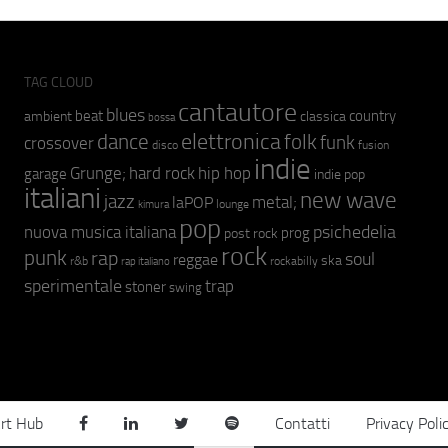
TAG CLOUD
cantautore
blues
beat
country
ambient
classica
bossa
elettronica
dance
folk
funk
crossover
fusion
disco
indie
hip hop
Grunge;
hard rock
garage
indie pop
italiani
new wave
jazz
metal;
laPOP
lounge
kimura
pop
psichedelia
nuova musica italiana
prog
post rock
rock
punk
rap
soul
reggae
ska
r&b
rockabilly
rap italiano
sperimentale
trap
stoner
swing
rt Hub
Contatti
Privacy Poli