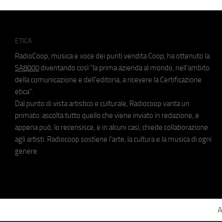
ETICA
RadioCoop, musica e voce dei punti vendita Coop, ha ottenuto la
SA8000
diventando così "la prima azienda al mondo, nell'ambito
della comunicazione e dell'editoria, a ricevere la Certificazione
etica".
Dal punto di vista artistico e culturale, Radiocoop vanta un
primato: ascolta tutto quello che viene inviato in redazione, e
appena può, lo recensisce, e in alcuni casi, chiede collaborazione
agli artisti. Radiocoop sostiene l'arte, la cultura e la musica di ogni
genere.
A