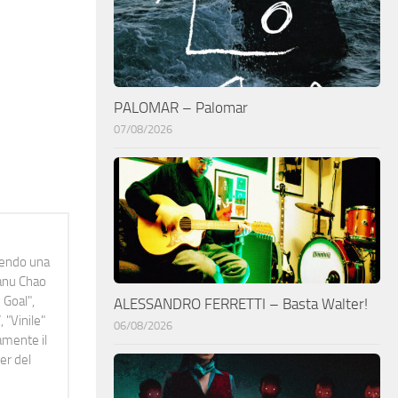
PALOMAR – Palomar
07/08/2026
idendo una
Manu Chao
 Goal",
ALESSANDRO FERRETTI – Basta Walter!
 "Vinile"
06/08/2026
namente il
er del