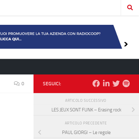
0
SEGUICI:
ARTICOLO SUCCESSIVO
LES JEUX SONT FUNK – Erasing rock
ARTICOLO PRECEDENTE
PAUL GIORGI – Le regole