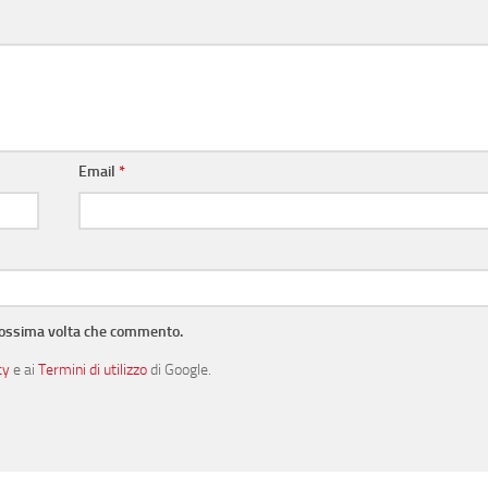
Email
*
prossima volta che commento.
cy
e ai
Termini di utilizzo
di Google.