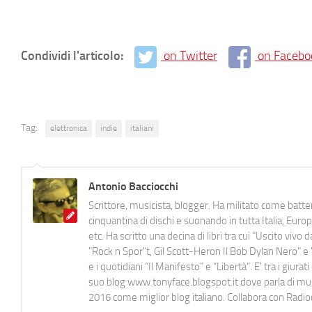
Condividi l'articolo:
on Twitter
on Facebo
Tag:
elettronica
indie
italiani
Antonio Bacciocchi
Scrittore, musicista, blogger. Ha militato come batter
cinquantina di dischi e suonando in tutta Italia, E
etc. Ha scritto una decina di libri tra cui "Uscito viv
"Rock n Spor"t, Gil Scott-Heron Il Bob Dylan Nero" e "
e i quotidiani “Il Manifesto” e “Libertà”. E' tra i gi
suo blog www.tonyface.blogspot.it dove parla di music
2016 come miglior blog italiano. Collabora con Radi