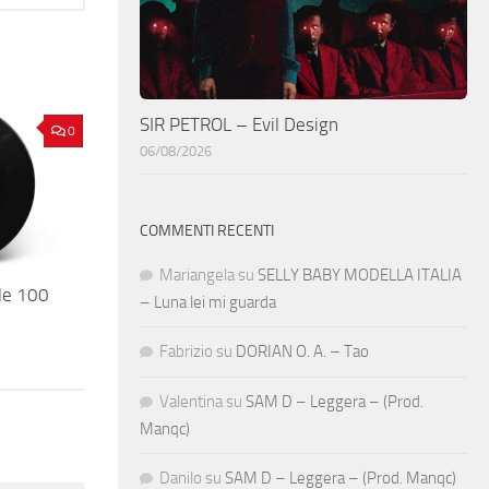
SIR PETROL – Evil Design
0
06/08/2026
COMMENTI RECENTI
Mariangela
su
SELLY BABY MODELLA ITALIA
le 100
– Luna lei mi guarda
Fabrizio
su
DORIAN O. A. – Tao
Valentina
su
SAM D – Leggera – (Prod.
Manqc)
Danilo
su
SAM D – Leggera – (Prod. Manqc)