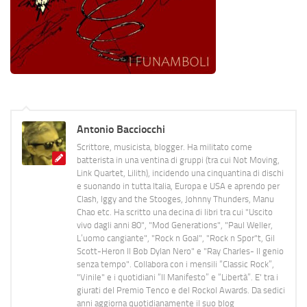
Antonio Bacciocchi
Scrittore, musicista, blogger. Ha militato come
batterista in una ventina di gruppi (tra cui Not Moving,
Link Quartet, Lilith), incidendo una cinquantina di dischi
e suonando in tutta Italia, Europa e USA e aprendo per
Clash, Iggy and the Stooges, Johnny Thunders, Manu
Chao etc. Ha scritto una decina di libri tra cui "Uscito
vivo dagli anni 80", "Mod Generations", "Paul Weller,
L’uomo cangiante", "Rock n Goal", "Rock n Spor"t, Gil
Scott-Heron Il Bob Dylan Nero" e "Ray Charles- Il genio
senza tempo". Collabora con i mensili “Classic Rock”,
"Vinile" e i quotidiani “Il Manifesto” e “Libertà”. E' tra i
giurati del Premio Tenco e del Rockol Awards. Da sedici
anni aggiorna quotidianamente il suo blog