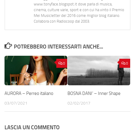
www.tonyface.blogspot.it dove parla di musica,
cinema, culture varie, sport e con cui ha vinto il Premio
Mei Musicletter del 2016 come miglior blog italiano.
Collabora con Radiocoop dal 2003.
POTREBBERO INTERESSARTI ANCHE...
0
0
AURORA – Perreo italiano
BOSNA DANI’ – Inner Shape
03/07/2021
02/02/2017
LASCIA UN COMMENTO