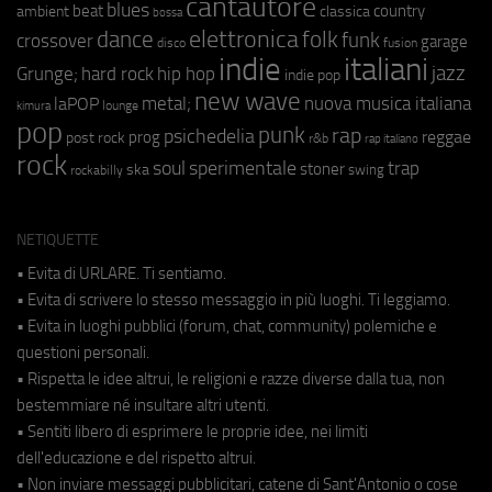
cantautore
blues
beat
country
ambient
classica
bossa
elettronica
dance
folk
funk
crossover
garage
fusion
disco
indie
italiani
jazz
hip hop
Grunge;
hard rock
indie pop
new wave
metal;
nuova musica italiana
laPOP
lounge
kimura
pop
punk
rap
psichedelia
reggae
prog
post rock
r&b
rap italiano
rock
soul
sperimentale
trap
stoner
ska
swing
rockabilly
NETIQUETTE
• Evita di URLARE. Ti sentiamo.
• Evita di scrivere lo stesso messaggio in più luoghi. Ti leggiamo.
• Evita in luoghi pubblici (forum, chat, community) polemiche e
questioni personali.
• Rispetta le idee altrui, le religioni e razze diverse dalla tua, non
bestemmiare né insultare altri utenti.
• Sentiti libero di esprimere le proprie idee, nei limiti
dell'educazione e del rispetto altrui.
• Non inviare messaggi pubblicitari, catene di Sant'Antonio o cose