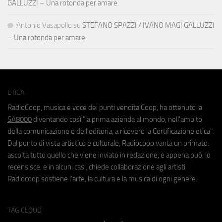
GALLUZZI – Una rotonda per amare
Antonio Vasapollo
su
STEFANO SPAZZI / IVANO MAGI GALLUZZI
– Una rotonda per amare
ETICA
RadioCoop, musica e voce dei punti vendita Coop, ha ottenuto la
SA8000
diventando così "la prima azienda al mondo, nell'ambito
della comunicazione e dell'editoria, a ricevere la Certificazione etica".
Dal punto di vista artistico e culturale, Radiocoop vanta un primato:
ascolta tutto quello che viene inviato in redazione, e appena può, lo
recensisce, e in alcuni casi, chiede collaborazione agli artisti.
Radiocoop sostiene l'arte, la cultura e la musica di ogni genere.
TAG CLOUD