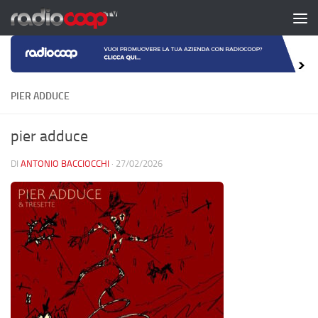
Salta al contenuto
PIER ADDUCE
pier adduce
DI
ANTONIO BACCIOCCHI
·
27/02/2026