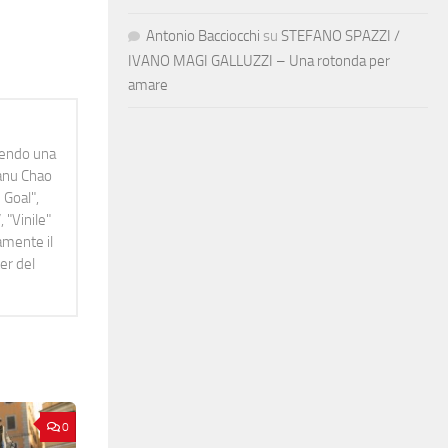
Antonio Bacciocchi
su
STEFANO SPAZZI /
IVANO MAGI GALLUZZI – Una rotonda per
amare
idendo una
Manu Chao
 Goal",
 "Vinile"
namente il
er del
0