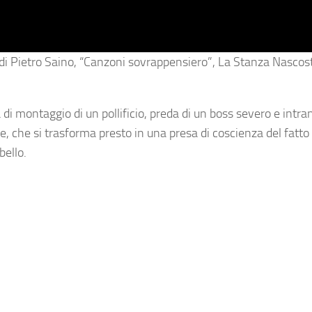
io di Pietro Saino, “Canzoni sovrappensiero”, La Stanza Nasco
i montaggio di un pollificio, preda di un boss severo e intra
e, che si trasforma presto in una presa di coscienza del fatt
bello.