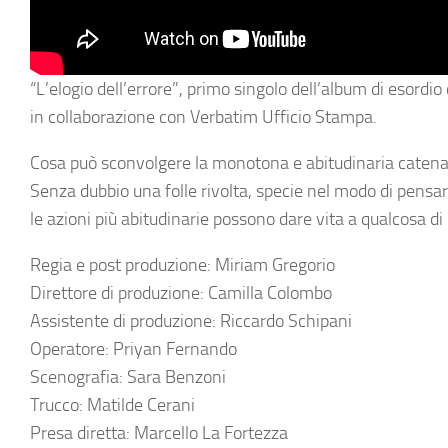
“L’elogio dell’errore”, primo singolo dell’album di esord
in collaborazione con Verbatim Ufficio Stampa.
Cosa può sconvolgere la monotona e abitudinaria catena d
Senza dubbio una folle rivolta, specie nel modo di pensar
le azioni più abitudinarie possono dare vita a qualcosa di 
Regia e post produzione: Miriam Gregorio
Direttore di produzione: Camilla Colombo
Assistente di produzione: Riccardo Schipani
Operatore: Priyan Fernando
Scenografia: Sara Benzoni
Trucco: Matilde Cerani
Presa diretta: Marcello La Fortezza