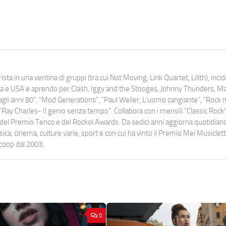
ista in una ventina di gruppi (tra cui Not Moving, Link Quartet, Lilith), inc
uropa e USA e aprendo per Clash, Iggy and the Stooges, Johnny Thunders, 
o dagli anni 80", "Mod Generations", "Paul Weller, L’uomo cangiante", "Rock n
Ray Charles- Il genio senza tempo". Collabora con i mensili “Classic Rock”,
urati del Premio Tenco e del Rockol Awards. Da sedici anni aggiorna quotidia
a, cinema, culture varie, sport e con cui ha vinto il Premio Mei Musiclett
ocoop dal 2003.
0