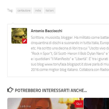
Tag:
cantautore
indie
italiani
Antonio Bacciocchi
Scrittore, musicista, blogger. Ha militato come batter
cinquantina di dischi e suonando in tutta Italia, E
etc. Ha scritto una decina di libri tra cui "Uscito viv
"Rock n Spor"t, Gil Scott-Heron Il Bob Dylan Nero" e "
e i quotidiani “Il Manifesto” e “Libertà”. E' tra i gi
suo blog www.tonyface.blogspot.it dove parla di music
2016 come miglior blog italiano. Collabora con Radi
POTREBBERO INTERESSARTI ANCHE...
0