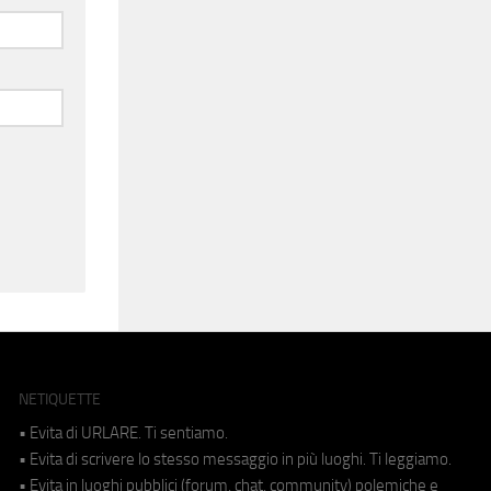
NETIQUETTE
• Evita di URLARE. Ti sentiamo.
• Evita di scrivere lo stesso messaggio in più luoghi. Ti leggiamo.
• Evita in luoghi pubblici (forum, chat, community) polemiche e