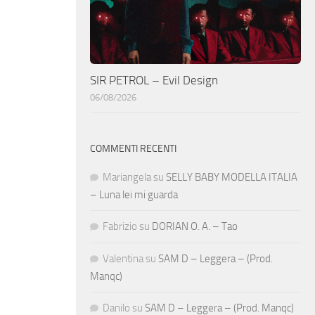
SIR PETROL – Evil Design
06/08/2026
COMMENTI RECENTI
Mariangela
su
SELLY BABY MODELLA ITALIA
– Luna lei mi guarda
Fabrizio
su
DORIAN O. A. – Tao
Valentina
su
SAM D – Leggera – (Prod.
Manqc)
Danilo
su
SAM D – Leggera – (Prod. Manqc)