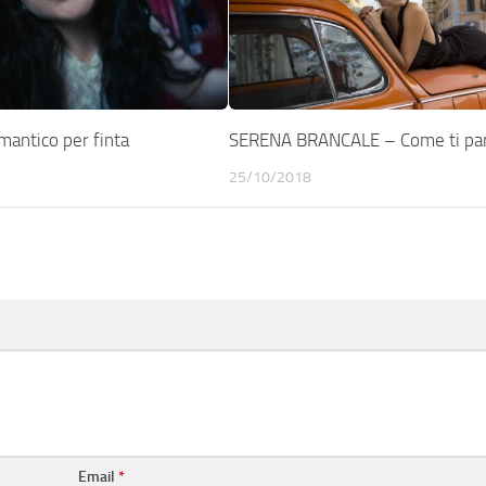
mantico per finta
SERENA BRANCALE – Come ti pa
25/10/2018
Email
*