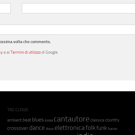
prossima volta che commento.
cy
e ai
Termini di utilizzo
di Google.
TAG CLOUD
cantautore
blues
beat
country
ambient
classica
bossa
elettronica
dance
folk
funk
crossover
fusion
disco