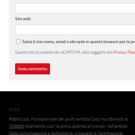
Sito web
Salva il mio nome, email e sito web in questo browser per la 
Questo sito è protetto da reCAPTCHA, ed è soggetto alla
Privacy Poli
ETICA
RadioCoop, musica e voce dei punti vendita Coop, ha ottenuto la
SA8000
diventando così "la prima azienda al mondo, nell'ambito
della comunicazione e dell'editoria, a ricevere la Certificazione