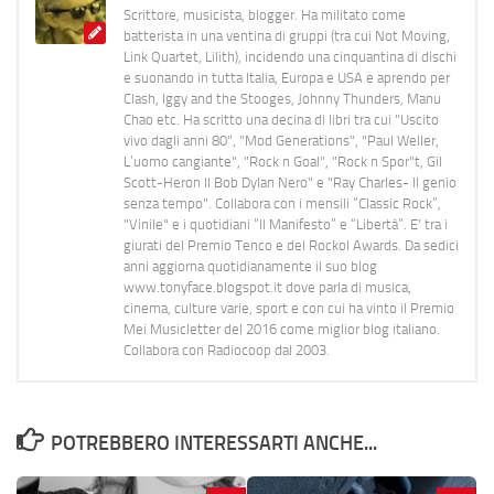
Scrittore, musicista, blogger. Ha militato come
batterista in una ventina di gruppi (tra cui Not Moving,
Link Quartet, Lilith), incidendo una cinquantina di dischi
e suonando in tutta Italia, Europa e USA e aprendo per
Clash, Iggy and the Stooges, Johnny Thunders, Manu
Chao etc. Ha scritto una decina di libri tra cui "Uscito
vivo dagli anni 80", "Mod Generations", "Paul Weller,
L’uomo cangiante", "Rock n Goal", "Rock n Spor"t, Gil
Scott-Heron Il Bob Dylan Nero" e "Ray Charles- Il genio
senza tempo". Collabora con i mensili “Classic Rock”,
"Vinile" e i quotidiani “Il Manifesto” e “Libertà”. E' tra i
giurati del Premio Tenco e del Rockol Awards. Da sedici
anni aggiorna quotidianamente il suo blog
www.tonyface.blogspot.it dove parla di musica,
cinema, culture varie, sport e con cui ha vinto il Premio
Mei Musicletter del 2016 come miglior blog italiano.
Collabora con Radiocoop dal 2003.
POTREBBERO INTERESSARTI ANCHE...