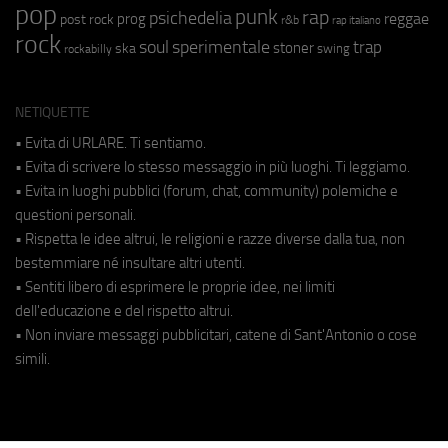
pop
punk
rap
psichedelia
reggae
prog
post rock
r&b
rap italiano
rock
soul
sperimentale
trap
stoner
ska
swing
rockabilly
NETIQUETTE
• Evita di URLARE. Ti sentiamo.
• Evita di scrivere lo stesso messaggio in più luoghi. Ti leggiamo.
• Evita in luoghi pubblici (forum, chat, community) polemiche e
questioni personali.
• Rispetta le idee altrui, le religioni e razze diverse dalla tua, non
bestemmiare né insultare altri utenti.
• Sentiti libero di esprimere le proprie idee, nei limiti
dell'educazione e del rispetto altrui.
• Non inviare messaggi pubblicitari, catene di Sant'Antonio o cose
simili.