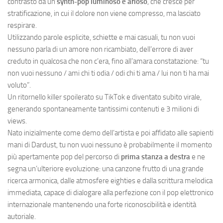
contrasto da un
synth-pop luminoso e arioso
, che cresce per
stratificazione, in cui il dolore non viene compresso, ma lasciato
respirare.
Utilizzando parole esplicite, schiette e mai casuali, tu non vuoi
nessuno parla di un amore non ricambiato, dell’errore di aver
creduto in qualcosa che non c’era, fino all’amara constatazione: “tu
non vuoi nessuno / ami chi ti odia / odi chi ti ama / lui non ti ha mai
voluto”.
Un ritornello killer spoilerato su TikTok e diventato subito virale,
generando spontaneamente tantissimi contenuti e 3 milioni di
views.
Nato inizialmente come demo dell’artista e poi affidato alle sapienti
mani di Dardust, tu non vuoi nessuno è probabilmente il momento
più apertamente pop del percorso di
prima stanza a destra
e ne
segna un’ulteriore evoluzione: una canzone frutto di una grande
ricerca armonica, dalle atmosfere eighties e dalla scrittura melodica
immediata, capace di dialogare alla perfezione con il pop elettronico
internazionale mantenendo una forte riconoscibilità e identità
autoriale.