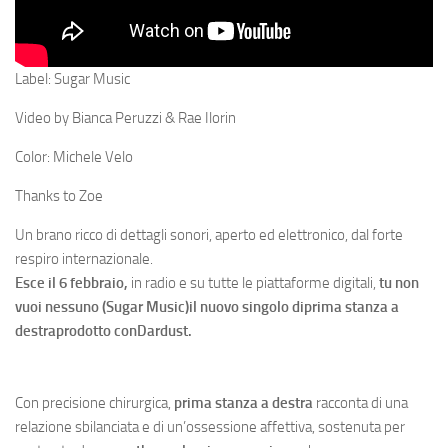
Label: Sugar Music
Video by Bianca Peruzzi & Rae Ilorin
Color: Michele Velo
Thanks to Zoe
Un brano ricco di dettagli sonori, aperto ed elettronico, dal forte
respiro internazionale.
Esce il 6 febbraio,
in radio e su tutte le piattaforme digitali,
tu non
vuoi nessuno (Sugar Music)
il nuovo singolo di
prima stanza a
destra
prodotto con
Dardust.
Con precisione chirurgica,
prima stanza a destra
racconta di una
relazione sbilanciata e di un’ossessione affettiva, sostenuta per