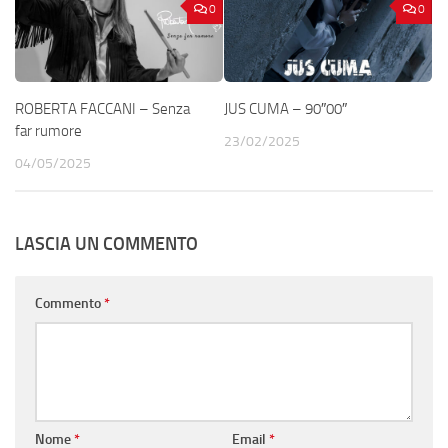
0
0
ROBERTA FACCANI – Senza
JUS CUMA – 90″00″
far rumore
23/02/2025
04/05/2025
LASCIA UN COMMENTO
Commento
*
Nome
*
Email
*