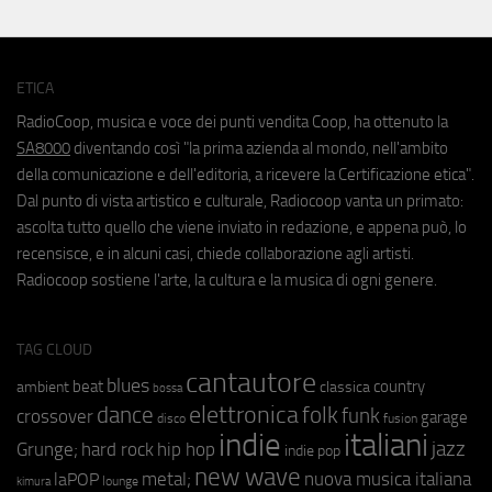
ETICA
RadioCoop, musica e voce dei punti vendita Coop, ha ottenuto la
SA8000
diventando così "la prima azienda al mondo, nell'ambito
della comunicazione e dell'editoria, a ricevere la Certificazione etica".
Dal punto di vista artistico e culturale, Radiocoop vanta un primato:
ascolta tutto quello che viene inviato in redazione, e appena può, lo
recensisce, e in alcuni casi, chiede collaborazione agli artisti.
Radiocoop sostiene l'arte, la cultura e la musica di ogni genere.
TAG CLOUD
cantautore
blues
beat
country
ambient
classica
bossa
elettronica
dance
folk
funk
crossover
garage
fusion
disco
indie
italiani
jazz
hip hop
Grunge;
hard rock
indie pop
new wave
metal;
nuova musica italiana
laPOP
lounge
kimura