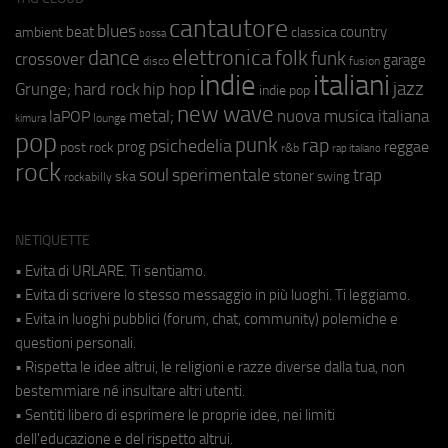
cantautore
blues
beat
country
ambient
classica
bossa
elettronica
dance
folk
funk
crossover
garage
fusion
disco
indie
italiani
jazz
hip hop
Grunge;
hard rock
indie pop
new wave
metal;
nuova musica italiana
laPOP
lounge
kimura
pop
punk
rap
psichedelia
reggae
prog
post rock
r&b
rap italiano
rock
soul
sperimentale
trap
stoner
ska
swing
rockabilly
NETIQUETTE
• Evita di URLARE. Ti sentiamo.
• Evita di scrivere lo stesso messaggio in più luoghi. Ti leggiamo.
• Evita in luoghi pubblici (forum, chat, community) polemiche e
questioni personali.
• Rispetta le idee altrui, le religioni e razze diverse dalla tua, non
bestemmiare né insultare altri utenti.
• Sentiti libero di esprimere le proprie idee, nei limiti
dell'educazione e del rispetto altrui.