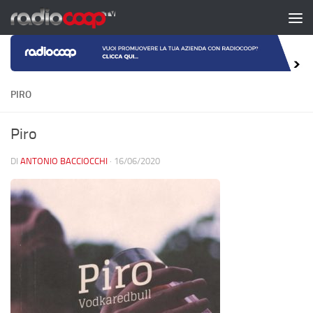
Salta al contenuto
PIRO
Piro
DI
ANTONIO BACCIOCCHI
·
16/06/2020