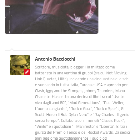
Antonio Bacciocchi
Scrittore, musicista, blogger. Ha militato come
batterista in una ventina di gruppi (tra cui Not Moving,
Link Quartet, Lilith), incidendo una cinquantina di dischi
e suonando in tutta Italia, Europa e USA e aprendo per
Clash, Iggy and the Stooges, Johnny Thunders, Manu
Chao etc. Ha scritto una decina di libri tra cui "Uscito
vivo dagli anni 80", "Mod Generations", "Paul Weller,
L’uomo cangiante", "Rock n Goal", "Rock n Spor"t, Gil
Scott-Heron Il Bob Dylan Nero" e "Ray Charles- Il genio
senza tempo". Collabora con i mensili “Classic Rock”,
"Vinile" e i quotidiani “Il Manifesto” e “Libertà”. E' tra i
giurati del Premio Tenco e del Rockol Awards. Da sedici
anni aggiorna quotidianamente il suo blog