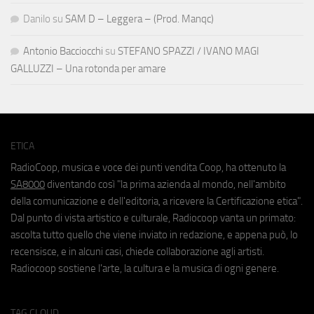
Danilo
su
SAM D – Leggera – (Prod. Manqc)
Antonio Bacciocchi
su
STEFANO SPAZZI / IVANO MAGI
GALLUZZI – Una rotonda per amare
ETICA
RadioCoop, musica e voce dei punti vendita Coop, ha ottenuto la
SA8000
diventando così "la prima azienda al mondo, nell'ambito
della comunicazione e dell'editoria, a ricevere la Certificazione etica".
Dal punto di vista artistico e culturale, Radiocoop vanta un primato:
ascolta tutto quello che viene inviato in redazione, e appena può, lo
recensisce, e in alcuni casi, chiede collaborazione agli artisti.
Radiocoop sostiene l'arte, la cultura e la musica di ogni genere.
TAG CLOUD