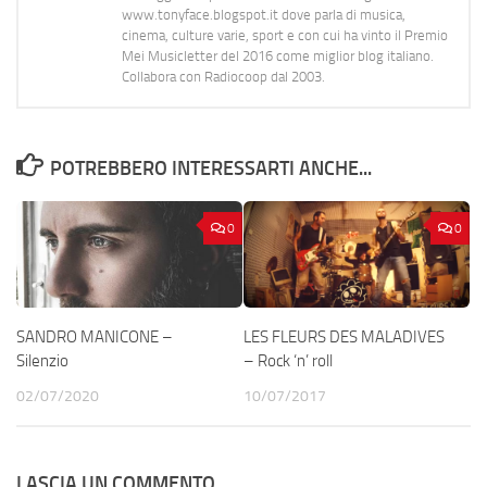
www.tonyface.blogspot.it dove parla di musica,
cinema, culture varie, sport e con cui ha vinto il Premio
Mei Musicletter del 2016 come miglior blog italiano.
Collabora con Radiocoop dal 2003.
POTREBBERO INTERESSARTI ANCHE...
0
0
SANDRO MANICONE –
LES FLEURS DES MALADIVES
Silenzio
– Rock ‘n’ roll
02/07/2020
10/07/2017
LASCIA UN COMMENTO