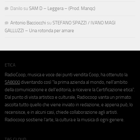
Danilo
su
SAM D – Leggera – (Prod. Manqc)
Antonio Bacciocchi
su
STEFANO SPAZZI / IVANO MAGI
GALLUZZI – Una rotonda per amare
ETICA
RadioCoop, musica e voce dei punti vendita Coop, ha ottenuto la
SA8000
diventando così "la prima azienda al mondo, nell'ambito
della comunicazione e dell'editoria, a ricevere la Certificazione etica".
Dal punto di vista artistico e culturale, Radiocoop vanta un primato:
ascolta tutto quello che viene inviato in redazione, e appena può, lo
recensisce, e in alcuni casi, chiede collaborazione agli artisti.
Radiocoop sostiene l'arte, la cultura e la musica di ogni genere.
TAG CLOUD