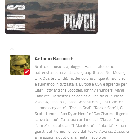
Antonio Bacciocchi
Scrittore, musicista, blogger. Ha militato come
batterista in una ventina di gruppi (tra cui Not Moving,
Link Quartet, Lilith), incidendo una cinquantina di dischi
e suonando in tutta Italia, Europa e USA e aprendo per
Clash, Iggy and the Stooges, Johnny Thunders, Manu
Chao etc. Ha scritto una decina di libri tra cui "Uscito
vivo dagli anni 80", "Mod Generations", "Paul Weller,
L’uomo cangiante", "Rock n Goal", "Rock n Spor"t, Gil
Scott-Heron Il Bob Dylan Nero" e "Ray Charles- Il genio
senza tempo". Collabora con i mensili “Classic Rock”,
"Vinile" e i quotidiani “Il Manifesto” e “Libertà”. E' tra i
giurati del Premio Tenco e del Rockol Awards. Da sedici
anni aggiorna quotidianamente il suo blog