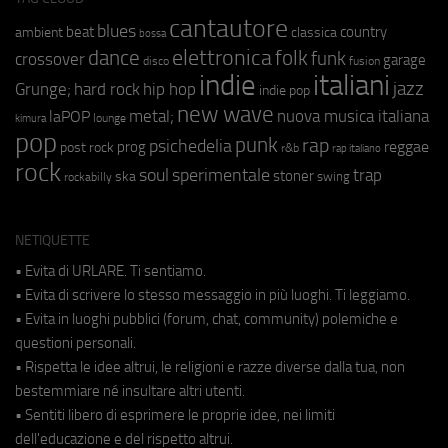
cantautore
blues
beat
country
ambient
classica
bossa
elettronica
dance
folk
funk
crossover
garage
fusion
disco
indie
italiani
jazz
hip hop
Grunge;
hard rock
indie pop
new wave
metal;
nuova musica italiana
laPOP
lounge
kimura
pop
punk
rap
psichedelia
reggae
prog
post rock
r&b
rap italiano
rock
soul
sperimentale
trap
stoner
ska
swing
rockabilly
NETIQUETTE
• Evita di URLARE. Ti sentiamo.
• Evita di scrivere lo stesso messaggio in più luoghi. Ti leggiamo.
• Evita in luoghi pubblici (forum, chat, community) polemiche e
questioni personali.
• Rispetta le idee altrui, le religioni e razze diverse dalla tua, non
bestemmiare né insultare altri utenti.
• Sentiti libero di esprimere le proprie idee, nei limiti
dell'educazione e del rispetto altrui.