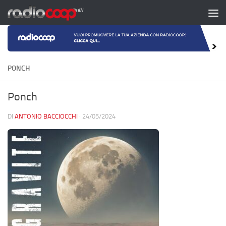
Salta al contenuto
PONCH
Ponch
DI
ANTONIO BACCIOCCHI
·
24/05/2024