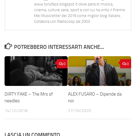
www.tonyface.blogspot.it dove parla di musica,
cinema, culture varie, sport e con cui ha vinto il Premio
Mei Musicletter del 2016 come miglior blog italiano.
Collabora con Radiocoop dal 2003.
POTREBBERO INTERESSARTI ANCHE...
0
0
DIRTY FAKE – The Mrs of
ALEX FUSARO – Dipende da
needles
noi
14/12/2018
27/10/2020
LASCIA UN COMMENTO