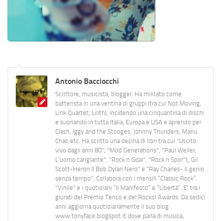
Antonio Bacciocchi
Scrittore, musicista, blogger. Ha militato come
batterista in una ventina di gruppi (tra cui Not Moving,
Link Quartet, Lilith), incidendo una cinquantina di dischi
e suonando in tutta Italia, Europa e USA e aprendo per
Clash, Iggy and the Stooges, Johnny Thunders, Manu
Chao etc. Ha scritto una decina di libri tra cui "Uscito
vivo dagli anni 80", "Mod Generations", "Paul Weller,
L’uomo cangiante", "Rock n Goal", "Rock n Spor"t, Gil
Scott-Heron Il Bob Dylan Nero" e "Ray Charles- Il genio
senza tempo". Collabora con i mensili “Classic Rock”,
"Vinile" e i quotidiani “Il Manifesto” e “Libertà”. E' tra i
giurati del Premio Tenco e del Rockol Awards. Da sedici
anni aggiorna quotidianamente il suo blog
www.tonyface.blogspot.it dove parla di musica,