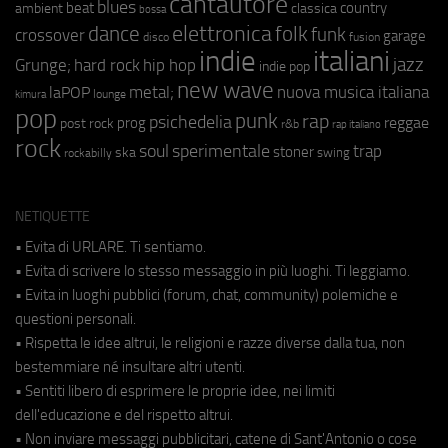
cantautore
blues
beat
country
ambient
classica
bossa
elettronica
dance
folk
funk
crossover
garage
fusion
disco
indie
italiani
jazz
hip hop
Grunge;
hard rock
indie pop
new wave
metal;
nuova musica italiana
laPOP
lounge
kimura
pop
punk
rap
psichedelia
reggae
prog
post rock
r&b
rap italiano
rock
soul
sperimentale
trap
stoner
ska
swing
rockabilly
NETIQUETTE
• Evita di URLARE. Ti sentiamo.
• Evita di scrivere lo stesso messaggio in più luoghi. Ti leggiamo.
• Evita in luoghi pubblici (forum, chat, community) polemiche e
questioni personali.
• Rispetta le idee altrui, le religioni e razze diverse dalla tua, non
bestemmiare né insultare altri utenti.
• Sentiti libero di esprimere le proprie idee, nei limiti
dell'educazione e del rispetto altrui.
• Non inviare messaggi pubblicitari, catene di Sant'Antonio o cose