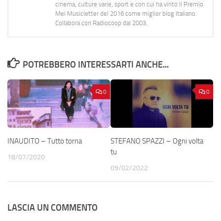
cinema, culture varie, sport e con cui ha vinto il Premio
Mei Musicletter del 2016 come miglior blog italiano.
Collabora con Radiocoop dal 2003.
POTREBBERO INTERESSARTI ANCHE...
0
0
INAUDITO – Tutto torna
STEFANO SPAZZI – Ogni volta
tu
18/07/2020
09/02/2022
LASCIA UN COMMENTO