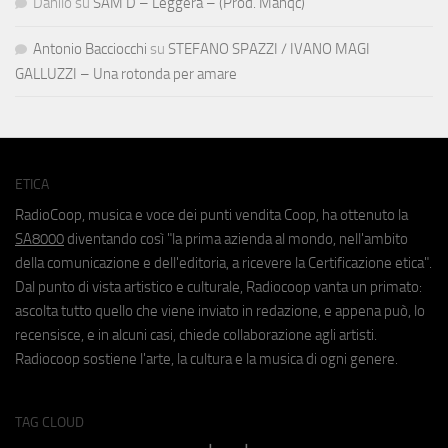
Danilo
su
SAM D – Leggera – (Prod. Manqc)
Antonio Bacciocchi
su
STEFANO SPAZZI / IVANO MAGI
GALLUZZI – Una rotonda per amare
ETICA
RadioCoop, musica e voce dei punti vendita Coop, ha ottenuto la
SA8000
diventando così "la prima azienda al mondo, nell'ambito
della comunicazione e dell'editoria, a ricevere la Certificazione etica".
Dal punto di vista artistico e culturale, Radiocoop vanta un primato:
ascolta tutto quello che viene inviato in redazione, e appena può, lo
recensisce, e in alcuni casi, chiede collaborazione agli artisti.
Radiocoop sostiene l'arte, la cultura e la musica di ogni genere.
TAG CLOUD