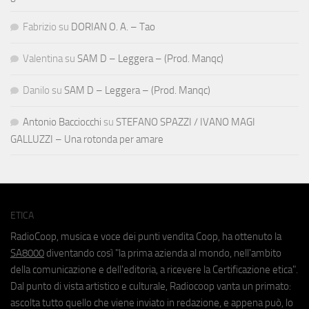
Fabrizio
su
DORIAN O. A. – Tao
Valentina
su
SAM D – Leggera – (Prod. Manqc)
Danilo
su
SAM D – Leggera – (Prod. Manqc)
Antonio Bacciocchi
su
STEFANO SPAZZI / IVANO MAGI
GALLUZZI – Una rotonda per amare
ETICA
RadioCoop, musica e voce dei punti vendita Coop, ha ottenuto la
SA8000
diventando così "la prima azienda al mondo, nell'ambito
della comunicazione e dell'editoria, a ricevere la Certificazione etica".
Dal punto di vista artistico e culturale, Radiocoop vanta un primato:
ascolta tutto quello che viene inviato in redazione, e appena può, lo