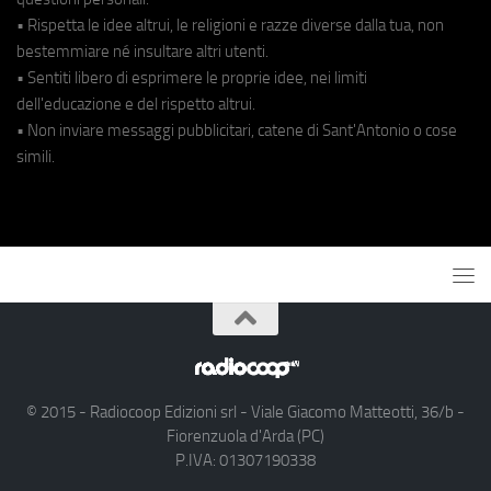
• Rispetta le idee altrui, le religioni e razze diverse dalla tua, non
bestemmiare né insultare altri utenti.
• Sentiti libero di esprimere le proprie idee, nei limiti
dell'educazione e del rispetto altrui.
• Non inviare messaggi pubblicitari, catene di Sant'Antonio o cose
simili.
© 2015 - Radiocoop Edizioni srl - Viale Giacomo Matteotti, 36/b -
Fiorenzuola d'Arda (PC)
P.IVA: 01307190338