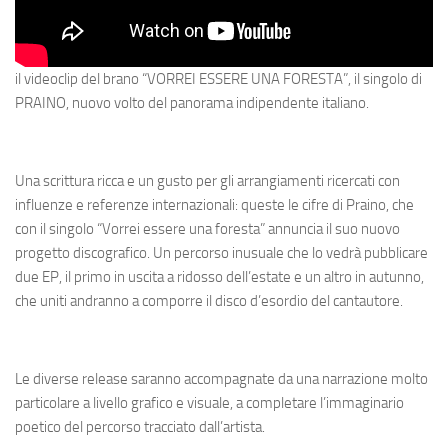
il videoclip del brano “VORREI ESSERE UNA FORESTA”, il singolo di
PRAINO, nuovo volto del panorama indipendente italiano.
Una scrittura ricca e un gusto per gli arrangiamenti ricercati con
influenze e referenze internazionali: queste le cifre di Praino, che
con il singolo “Vorrei essere una foresta” annuncia il suo nuovo
progetto discografico. Un percorso inusuale che lo vedrà pubblicare
due EP, il primo in uscita a ridosso dell’estate e un altro in autunno,
che uniti andranno a comporre il disco d’esordio del cantautore.
Le diverse release saranno accompagnate da una narrazione molto
particolare a livello grafico e visuale, a completare l’immaginario
poetico del percorso tracciato dall’artista.