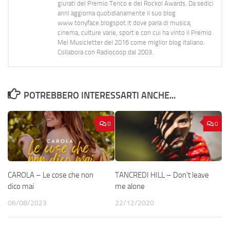
giurati del Premio Tenco e del Rockol Awards. Da sedici
anni aggiorna quotidianamente il suo blog
www.tonyface.blogspot.it dove parla di musica,
cinema, culture varie, sport e con cui ha vinto il Premio
Mei Musicletter del 2016 come miglior blog italiano.
Collabora con Radiocoop dal 2003.
POTREBBERO INTERESSARTI ANCHE...
0
0
CAROLA – Le cose che non
TANCREDI HILL – Don’t leave
dico mai
me alone
06/08/2023
22/12/2020