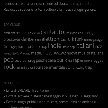
recensisce, e in alcuni casi, chiede collaborazione agli artisti.
Radiocoop sostiene l'arte, la cultura e la musica di ogni genere.
TAG CLOUD
cantautore
blues
beat
country
ambient
classica
bossa
elettronica
dance
folk
funk
crossover
garage
fusion
disco
indie
italiani
jazz
hip hop
Grunge;
hard rock
indie pop
new wave
metal;
nuova musica italiana
laPOP
lounge
kimura
pop
punk
rap
psichedelia
reggae
prog
post rock
r&b
rap italiano
rock
soul
sperimentale
trap
stoner
ska
swing
rockabilly
NETIQUETTE
• Evita di URLARE. Ti sentiamo.
• Evita di scrivere lo stesso messaggio in più luoghi. Ti leggiamo.
• Evita in luoghi pubblici (forum, chat, community) polemiche e
questioni personali.