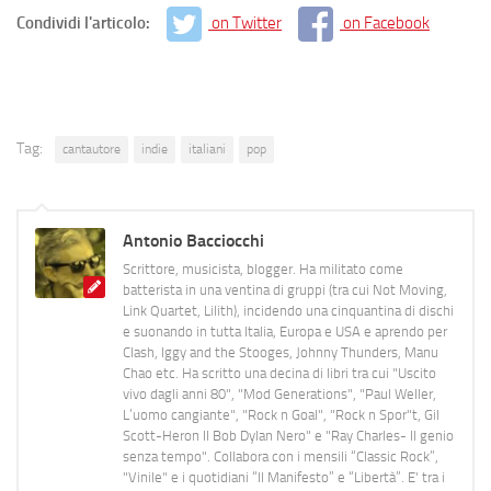
Condividi l'articolo:
on Twitter
on Facebook
Tag:
cantautore
indie
italiani
pop
Antonio Bacciocchi
Scrittore, musicista, blogger. Ha militato come
batterista in una ventina di gruppi (tra cui Not Moving,
Link Quartet, Lilith), incidendo una cinquantina di dischi
e suonando in tutta Italia, Europa e USA e aprendo per
Clash, Iggy and the Stooges, Johnny Thunders, Manu
Chao etc. Ha scritto una decina di libri tra cui "Uscito
vivo dagli anni 80", "Mod Generations", "Paul Weller,
L’uomo cangiante", "Rock n Goal", "Rock n Spor"t, Gil
Scott-Heron Il Bob Dylan Nero" e "Ray Charles- Il genio
senza tempo". Collabora con i mensili “Classic Rock”,
"Vinile" e i quotidiani “Il Manifesto” e “Libertà”. E' tra i