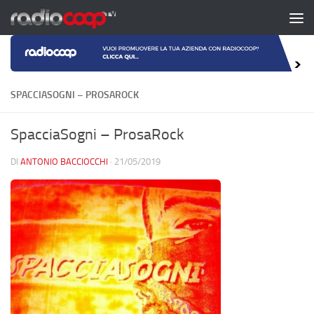
Salta al contenuto
SPACCIASOGNI – PROSAROCK
SpacciaSogni – ProsaRock
DI
ANTONIO BACCIOCCHI
·
21/05/2019