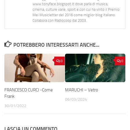
www.tonyface.blogspot.it dove parla di musica,
cinema, culture varie, sport e con cui ha vinto il Premio
Mei Musicletter del 2016 come miglior blog italiano.
Collabora con Radiocoop dal 2003.
POTREBBERO INTERESSARTI ANCHE...
0
0
FRANCESCO CURCI -Come
MARUCHI – Vetro
Frank
06/03/2024
30/01/2022
LASCIA UN COMMENTO