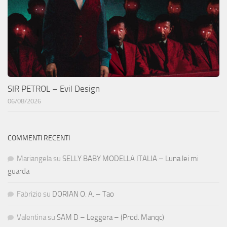
SIR PETROL – Evil Design
06/08/2026
COMMENTI RECENTI
Mariangela
su
SELLY BABY MODELLA ITALIA – Luna lei mi
guarda
Fabrizio
su
DORIAN O. A. – Tao
Valentina
su
SAM D – Leggera – (Prod. Manqc)