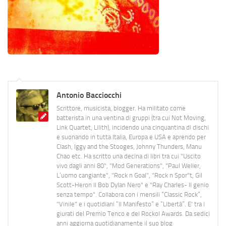
Antonio Bacciocchi
Scrittore, musicista, blogger. Ha militato come
batterista in una ventina di gruppi (tra cui Not Moving,
Link Quartet, Lilith), incidendo una cinquantina di dischi
e suonando in tutta Italia, Europa e USA e aprendo per
Clash, Iggy and the Stooges, Johnny Thunders, Manu
Chao etc. Ha scritto una decina di libri tra cui "Uscito
vivo dagli anni 80", "Mod Generations", "Paul Weller,
L’uomo cangiante", "Rock n Goal", "Rock n Spor"t, Gil
Scott-Heron Il Bob Dylan Nero" e "Ray Charles- Il genio
senza tempo". Collabora con i mensili “Classic Rock”,
"Vinile" e i quotidiani “Il Manifesto” e “Libertà”. E' tra i
giurati del Premio Tenco e del Rockol Awards. Da sedici
anni aggiorna quotidianamente il suo blog