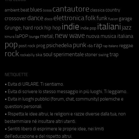
cantautore
blues
beat
country
ambient
classica
bossa
elettronica
dance
folk
funk
crossover
garage
fusion
disco
indie
italiani
jazz
hip hop
Grunge;
hard rock
indie pop
new wave
metal;
nuova musica italiana
laPOP
lounge
kimura
pop
punk
rap
psichedelia
reggae
prog
post rock
r&b
rap italiano
rock
soul
sperimentale
trap
stoner
ska
swing
rockabilly
NETIQUETTE
• Evita di URLARE. Ti sentiamo.
• Evita di scrivere lo stesso messaggio in più luoghi. Ti leggiamo.
• Evita in luoghi pubblici (forum, chat, community) polemiche e
questioni personali.
• Rispetta le idee altrui, le religioni e razze diverse dalla tua, non
bestemmiare né insultare altri utenti.
• Sentiti libero di esprimere le proprie idee, nei limiti
dell'educazione e del rispetto altrui.