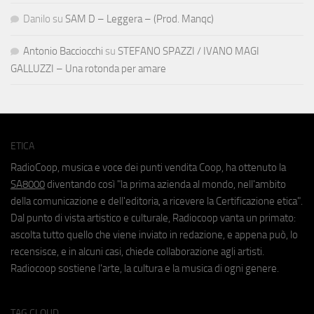
Danilo
su
SAM D – Leggera – (Prod. Manqc)
Antonio Bacciocchi
su
STEFANO SPAZZI / IVANO MAGI
GALLUZZI – Una rotonda per amare
ETICA
RadioCoop, musica e voce dei punti vendita Coop, ha ottenuto la
SA8000
diventando così "la prima azienda al mondo, nell'ambito
della comunicazione e dell'editoria, a ricevere la Certificazione etica".
Dal punto di vista artistico e culturale, Radiocoop vanta un primato:
ascolta tutto quello che viene inviato in redazione, e appena può, lo
recensisce, e in alcuni casi, chiede collaborazione agli artisti.
Radiocoop sostiene l'arte, la cultura e la musica di ogni genere.
TAG CLOUD