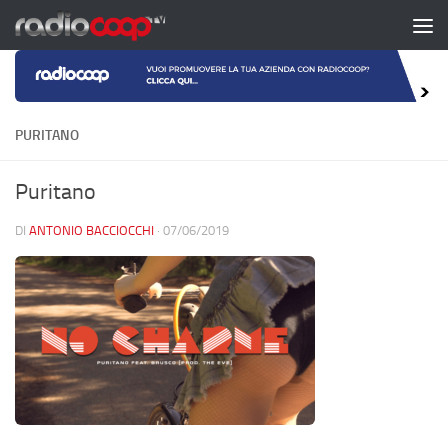
Salta al contenuto
PURITANO
Puritano
DI
ANTONIO BACCIOCCHI
·
07/06/2019