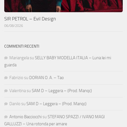
SIR PETROL – Evil Design
06/08/2026
COMMENTI RECENTI
Mariangela
su
SELLY BABY MODELLA ITALIA – Luna lei mi
guarda
Fabrizio
su
DORIAN O. A. – Tao
Valentina
su
SAM D – Leggera – (Prod. Manqc)
Danilo
su
SAM D – Leggera – (Prod. Manqc)
Antonio Bacciocchi
su
STEFANO SPAZZI / IVANO MAGI
GALLUZZI – Una rotonda per amare