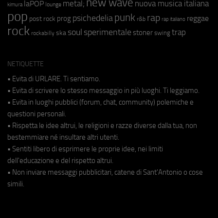
new wave
metal;
nuova musica italiana
laPOP
lounge
kimura
pop
punk
rap
psichedelia
reggae
prog
post rock
r&b
rap italiano
rock
soul
sperimentale
trap
stoner
ska
swing
rockabilly
NETIQUETTE
• Evita di URLARE. Ti sentiamo.
• Evita di scrivere lo stesso messaggio in più luoghi. Ti leggiamo.
• Evita in luoghi pubblici (forum, chat, community) polemiche e
questioni personali.
• Rispetta le idee altrui, le religioni e razze diverse dalla tua, non
bestemmiare né insultare altri utenti.
• Sentiti libero di esprimere le proprie idee, nei limiti
dell'educazione e del rispetto altrui.
• Non inviare messaggi pubblicitari, catene di Sant'Antonio o cose
simili.