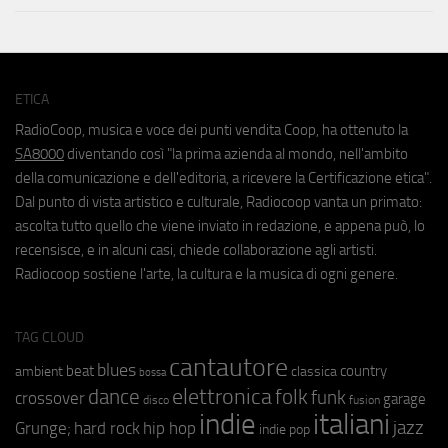
ETICA
RadioCoop, musica e voce dei punti vendita Coop, ha ottenuto la
SA8000
diventando così "la prima azienda al mondo, nell'ambito
della comunicazione e dell'editoria, a ricevere la Certificazione etica".
Dal punto di vista artistico e culturale, Radiocoop vanta un primato:
ascolta tutto quello che viene inviato in redazione, e appena può, lo
recensisce, e in alcuni casi, chiede collaborazione agli artisti.
Radiocoop sostiene l'arte, la cultura e la musica di ogni genere.
TAG CLOUD
cantautore
blues
beat
country
ambient
classica
bossa
elettronica
dance
folk
funk
crossover
garage
fusion
disco
indie
italiani
jazz
hip hop
Grunge;
hard rock
indie pop