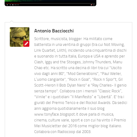
Antonio Bacciocchi
Scrittore, musicista, blogger. Ha militato come
batterista in una ventina di gruppi (tra cui Not Moving,
Link Quartet, Lilith), incidendo una cinquantina di dischi
e suonando in tutta Italia, Europa e USA e aprendo per
Clash, Iggy and the Stooges, Johnny Thunders, Manu
Chao etc. Ha scritto una decina di libri tra cui "Uscito
vivo dagli anni 80", "Mod Generations", "Paul Weller,
L’uomo cangiante", "Rock n Goal", "Rock n Spor"t, Gil
Scott-Heron Il Bob Dylan Nero" e "Ray Charles- Il genio
senza tempo". Collabora con i mensili “Classic Rock”,
"Vinile" e i quotidiani “Il Manifesto” e “Libertà”. E' tra i
giurati del Premio Tenco e del Rockol Awards. Da sedici
anni aggiorna quotidianamente il suo blog
www.tonyface.blogspot.it dove parla di musica,
cinema, culture varie, sport e con cui ha vinto il Premio
Mei Musicletter del 2016 come miglior blog italiano.
Collabora con Radiocoop dal 2003.