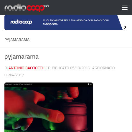
Salta al contenuto
PYJAMARAMA
pyjamarama
DI
ANTONIO BACCIOCCHI
· PUBBLICATO
05/10/2016
· AGGIORNATO
03/04/2017