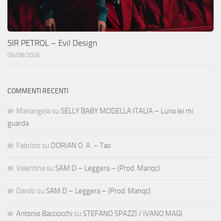
SIR PETROL – Evil Design
06/08/2026
COMMENTI RECENTI
Mariangela
su
SELLY BABY MODELLA ITALIA – Luna lei mi
guarda
Fabrizio
su
DORIAN O. A. – Tao
Valentina
su
SAM D – Leggera – (Prod. Manqc)
Danilo
su
SAM D – Leggera – (Prod. Manqc)
Antonio Bacciocchi
su
STEFANO SPAZZI / IVANO MAGI