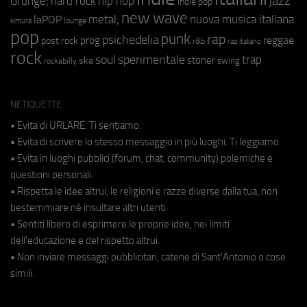
jazz
hip hop
Grunge;
hard rock
indie pop
new wave
metal;
nuova musica italiana
laPOP
lounge
kimura
pop
punk
rap
psichedelia
reggae
prog
post rock
r&b
rap italiano
rock
soul
sperimentale
trap
stoner
ska
swing
rockabilly
NETIQUETTE
• Evita di URLARE. Ti sentiamo.
• Evita di scrivere lo stesso messaggio in più luoghi. Ti leggiamo.
• Evita in luoghi pubblici (forum, chat, community) polemiche e
questioni personali.
• Rispetta le idee altrui, le religioni e razze diverse dalla tua, non
bestemmiare né insultare altri utenti.
• Sentiti libero di esprimere le proprie idee, nei limiti
dell'educazione e del rispetto altrui.
• Non inviare messaggi pubblicitari, catene di Sant'Antonio o cose
simili.