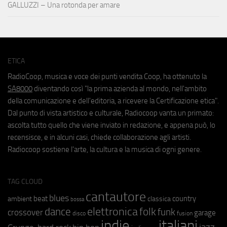
GALLUZZI – Una rotonda per amare
ETICA
RadioCoop, musica e voce dei punti vendita Coop, ha ottenuto la
SA8000
diventando così "la prima azienda al mondo, nell'ambito
della comunicazione e dell'editoria, a ricevere la Certificazione etica".
Dal punto di vista artistico e culturale, Radiocoop vanta un primato:
ascolta tutto quello che viene inviato in redazione, e appena può, lo
recensisce, e in alcuni casi, chiede collaborazione agli artisti.
Radiocoop sostiene l'arte, la cultura e la musica di ogni genere.
TAG CLOUD
cantautore
blues
beat
country
ambient
classica
bossa
elettronica
dance
folk
funk
crossover
garage
fusion
disco
indie
italiani