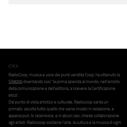
ETICA
RadioCoop, musica e voce dei punti vendita Coop, ha ottenuto la
SA8000
diventando così "la prima azienda al mondo, nell'ambito
della comunicazione e dell'editoria, a ricevere la Certificazione
etica".
Dal punto di vista artistico e culturale, Radiocoop vanta un
primato: ascolta tutto quello che viene inviato in redazione, e
appena può, lo recensisce, e in alcuni casi, chiede collaborazione
agli artisti. Radiocoop sostiene l'arte, la cultura e la musica di ogni