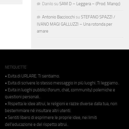
Danilo
su
SAM D – Leggera – (Prod. Manqc)
Antonio Bacciocchi
su
STEFANO SPAZZI /
IVANO MAGI GALLUZZI – Una rotonda per
amare
NETIQUETTE
• Evita di URLARE. Ti sentiamo.
• Evita di scrivere lo stesso messaggio in più luoghi. Ti leggiamo.
• Evita in luoghi pubblici (forum, chat, community) polemiche e
questioni personali.
• Rispetta le idee altrui, le religioni e razze diverse dalla tua, non
bestemmiare né insultare altri utenti.
• Sentiti libero di esprimere le proprie idee, nei limiti
dell'educazione e del rispetto altrui.