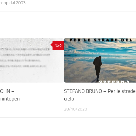
ocoop dal 2003.
0
JOHN –
STEFANO BRUNO – Per le strade
tnintopen
cielo
28/10/2020