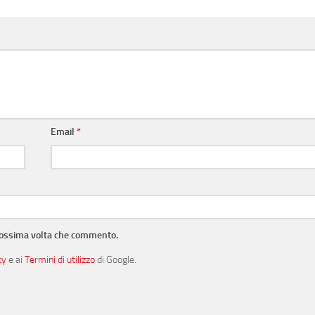
Email
*
prossima volta che commento.
cy
e ai
Termini di utilizzo
di Google.