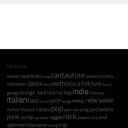
TAG CLOUD
cantautore
blues
beat
country
ambient
classica
bossa
elettronica
dance
folk
funk
crossover
fusion
disco
indie
hip hop
Grunge;
hard rock
garage
indie pop
italiani
new wave
jazz
metal;
laPOP
lounge
kimura
pop
psichedelia
nuova musica italiana
prog
post rock
rock
punk
rap
soul
reggae
ska
r&b
rockabilly
rap italiano
sperimentale
trap
stoner
swing