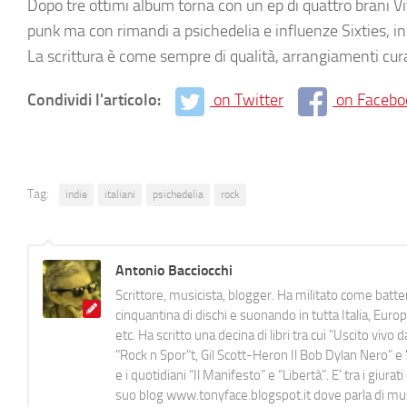
Dopo tre ottimi album torna con un ep di quattro brani Vi
punk ma con rimandi a psichedelia e influenze Sixties, i
La scrittura è come sempre di qualità, arrangiamenti cura
Condividi l'articolo:
on Twitter
on Facebo
Tag:
indie
italiani
psichedelia
rock
Antonio Bacciocchi
Scrittore, musicista, blogger. Ha militato come batter
cinquantina di dischi e suonando in tutta Italia, E
etc. Ha scritto una decina di libri tra cui "Uscito viv
"Rock n Spor"t, Gil Scott-Heron Il Bob Dylan Nero" e "
e i quotidiani “Il Manifesto” e “Libertà”. E' tra i gi
suo blog www.tonyface.blogspot.it dove parla di music