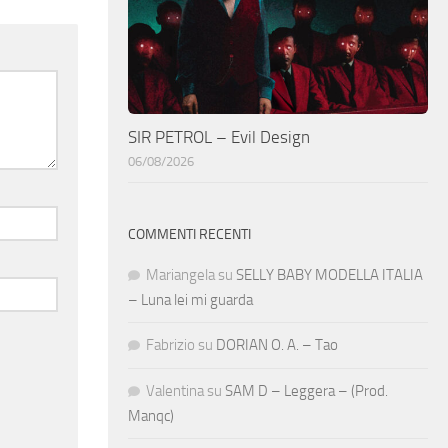
SIR PETROL – Evil Design
06/08/2026
COMMENTI RECENTI
Mariangela
su
SELLY BABY MODELLA ITALIA
– Luna lei mi guarda
Fabrizio
su
DORIAN O. A. – Tao
Valentina
su
SAM D – Leggera – (Prod.
Manqc)