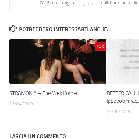
2016 come miglior blog italiano. Collabora con Radi
POTREBBERO INTERESSARTI ANCHE...
0
STRAMONIA – The WelcKomed
BETTER CALL 
Ippopotminae
23/04/2019
17/06/2019
LASCIA UN COMMENTO