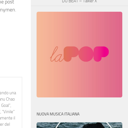
DU BEAT – Talker X
ne post
unnymen.
idendo una
Manu Chao
 Goal",
 "Vinile"
NUOVA MUSICA ITALIANA
namente il
er del