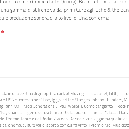
ttorio Tolomeo (nome d’arte Quarry). Brani debitori alla lezio
n una gamma di stili che va dai primi Cure agli Echo & the B
ti e produzione sonora di alto livello. Una conferma.
ok
ista in una ventina di gruppi (tra cui Not Moving, Link Quartet, Lilith), inc
uropa e USA e aprendo per Clash, Iggy and the Stooges, Johnny Thunders, 
o dagli anni 80", "Mod Generations", "Paul Weller, L’uomo cangiante", "Rock n
Ray Charles- Il genio senza tempo". Collabora con i mensili “Classic Rock”,
urati del Premio Tenco e del Rockol Awards. Da sedici anni aggiorna quotidia
a, cinema, culture varie, sport e con cui ha vinto il Premio Mei Musiclett