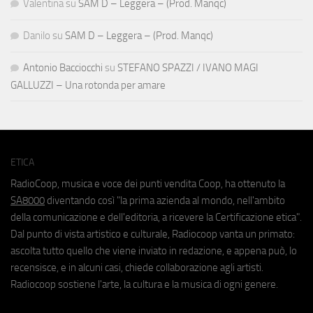
Valentina
su
SAM D – Leggera – (Prod. Manqc)
Danilo
su
SAM D – Leggera – (Prod. Manqc)
Antonio Bacciocchi
su
STEFANO SPAZZI / IVANO MAGI
GALLUZZI – Una rotonda per amare
ETICA
RadioCoop, musica e voce dei punti vendita Coop, ha ottenuto la
SA8000
diventando così "la prima azienda al mondo, nell'ambito
della comunicazione e dell'editoria, a ricevere la Certificazione etica".
Dal punto di vista artistico e culturale, Radiocoop vanta un primato:
ascolta tutto quello che viene inviato in redazione, e appena può, lo
recensisce, e in alcuni casi, chiede collaborazione agli artisti.
Radiocoop sostiene l'arte, la cultura e la musica di ogni genere.