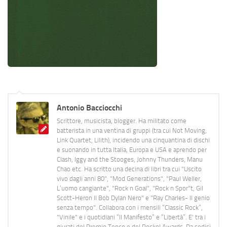
Antonio Bacciocchi
Scrittore, musicista, blogger. Ha militato come
batterista in una ventina di gruppi (tra cui Not Moving,
Link Quartet, Lilith), incidendo una cinquantina di dischi
e suonando in tutta Italia, Europa e USA e aprendo per
Clash, Iggy and the Stooges, Johnny Thunders, Manu
Chao etc. Ha scritto una decina di libri tra cui "Uscito
vivo dagli anni 80", "Mod Generations", "Paul Weller,
L’uomo cangiante", "Rock n Goal", "Rock n Spor"t, Gil
Scott-Heron Il Bob Dylan Nero" e "Ray Charles- Il genio
senza tempo". Collabora con i mensili “Classic Rock”,
"Vinile" e i quotidiani “Il Manifesto” e “Libertà”. E' tra i
giurati del Premio Tenco e del Rockol Awards. Da sedici