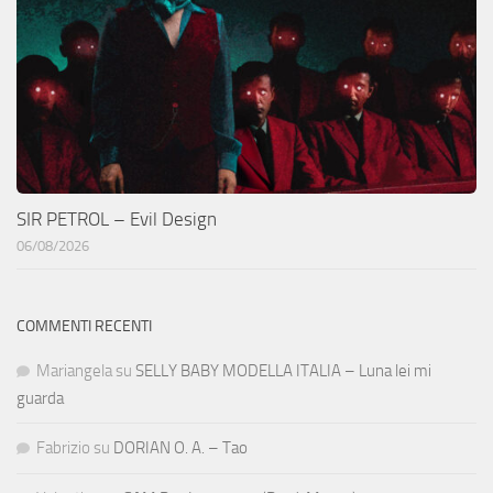
SIR PETROL – Evil Design
06/08/2026
COMMENTI RECENTI
Mariangela
su
SELLY BABY MODELLA ITALIA – Luna lei mi
guarda
Fabrizio
su
DORIAN O. A. – Tao