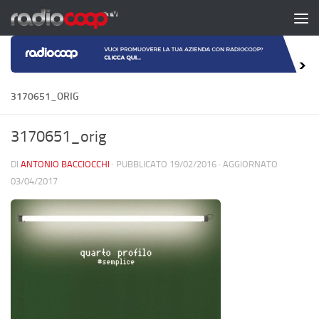
Salta al contenuto
3170651_ORIG
3170651_orig
DI
ANTONIO BACCIOCCHI
· PUBBLICATO
19/02/2016
· AGGIORNATO
03/04/2017