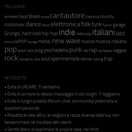
TAG CLOUD
cantautore
blues
beat
country
ambient
classica
bossa
elettronica
dance
folk
funk
crossover
garage
fusion
disco
indie
italiani
jazz
hip hop
Grunge;
hard rock
indie pop
new wave
metal;
nuova musica italiana
laPOP
lounge
kimura
pop
punk
rap
psichedelia
reggae
prog
post rock
r&b
rap italiano
rock
soul
sperimentale
trap
stoner
ska
swing
rockabilly
NETIQUETTE
• Evita di URLARE. Ti sentiamo.
• Evita di scrivere lo stesso messaggio in più luoghi. Ti leggiamo.
• Evita in luoghi pubblici (forum, chat, community) polemiche e
questioni personali.
• Rispetta le idee altrui, le religioni e razze diverse dalla tua, non
bestemmiare né insultare altri utenti.
• Sentiti libero di esprimere le proprie idee, nei limiti