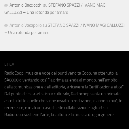
Antonio Bacciocchi
su
STEFANO SPAZZI / IVANO MAGI
GALLUZZI – Una rotonda per amare
Antonio Vasapollo
su
STEFANO SPAZZI / IVANO MAGI GALLUZZI
– Una rotonda per amare
ETICA
RadioCoop, musica e voce dei punti vendita Coop, ha ottenuto la
SA8000
diventando così "la prima azienda al mondo, nell'ambito
della comunicazione e dell'editoria, a ricevere la Certificazione etica".
Dal punto di vista artistico e culturale, Radiocoop vanta un primato:
ascolta tutto quello che viene inviato in redazione, e appena può, lo
recensisce, e in alcuni casi, chiede collaborazione agli artisti.
Radiocoop sostiene l'arte, la cultura e la musica di ogni genere.