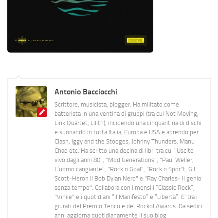
Antonio Bacciocchi
Scrittore, musicista, blogger. Ha militato come
batterista in una ventina di gruppi (tra cui Not Moving,
Link Quartet, Lilith), incidendo una cinquantina di dischi
e suonando in tutta Italia, Europa e USA e aprendo per
Clash, Iggy and the Stooges, Johnny Thunders, Manu
Chao etc. Ha scritto una decina di libri tra cui "Uscito
vivo dagli anni 80", "Mod Generations", "Paul Weller,
L’uomo cangiante", "Rock n Goal", "Rock n Spor"t, Gil
Scott-Heron Il Bob Dylan Nero" e "Ray Charles- Il genio
senza tempo". Collabora con i mensili “Classic Rock”,
"Vinile" e i quotidiani “Il Manifesto” e “Libertà”. E' tra i
giurati del Premio Tenco e del Rockol Awards. Da sedici
anni aggiorna quotidianamente il suo blog