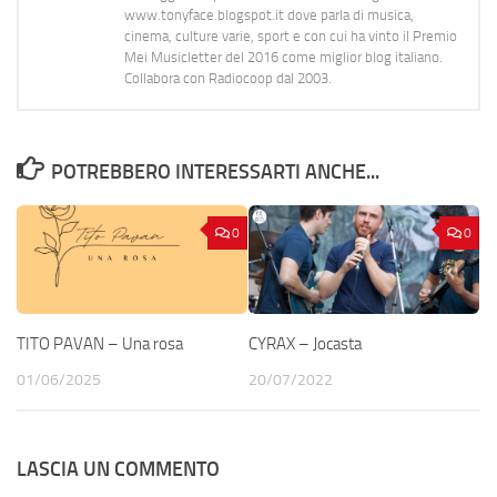
www.tonyface.blogspot.it dove parla di musica,
cinema, culture varie, sport e con cui ha vinto il Premio
Mei Musicletter del 2016 come miglior blog italiano.
Collabora con Radiocoop dal 2003.
POTREBBERO INTERESSARTI ANCHE...
0
0
TITO PAVAN – Una rosa
CYRAX – Jocasta
01/06/2025
20/07/2022
LASCIA UN COMMENTO