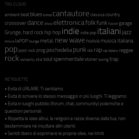
TAG CLOUD
cantautore
blues
beat
country
ambient
classica
bossa
elettronica
dance
folk
funk
crossover
garage
fusion
disco
indie
italiani
jazz
hip hop
Grunge;
hard rock
indie pop
new wave
metal;
nuova musica italiana
laPOP
lounge
kimura
pop
punk
rap
psichedelia
reggae
prog
post rock
r&b
rap italiano
rock
soul
sperimentale
trap
stoner
ska
swing
rockabilly
NETIQUETTE
• Evita di URLARE. Ti sentiamo.
• Evita di scrivere lo stesso messaggio in più luoghi. Ti leggiamo.
• Evita in luoghi pubblici (forum, chat, community) polemiche e
questioni personali.
• Rispetta le idee altrui, le religioni e razze diverse dalla tua, non
bestemmiare né insultare altri utenti.
• Sentiti libero di esprimere le proprie idee, nei limiti