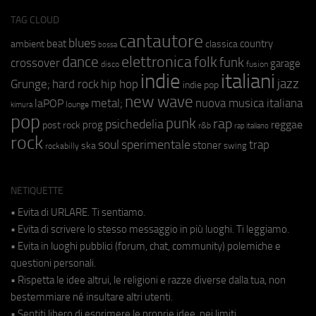
TAG CLOUD
cantautore
blues
beat
country
ambient
classica
bossa
elettronica
dance
folk
funk
crossover
garage
fusion
disco
indie
italiani
jazz
hip hop
Grunge;
hard rock
indie pop
new wave
metal;
nuova musica italiana
laPOP
lounge
kimura
pop
punk
rap
psichedelia
reggae
prog
post rock
r&b
rap italiano
rock
soul
sperimentale
trap
stoner
ska
swing
rockabilly
NETIQUETTE
• Evita di URLARE. Ti sentiamo.
• Evita di scrivere lo stesso messaggio in più luoghi. Ti leggiamo.
• Evita in luoghi pubblici (forum, chat, community) polemiche e
questioni personali.
• Rispetta le idee altrui, le religioni e razze diverse dalla tua, non
bestemmiare né insultare altri utenti.
• Sentiti libero di esprimere le proprie idee, nei limiti