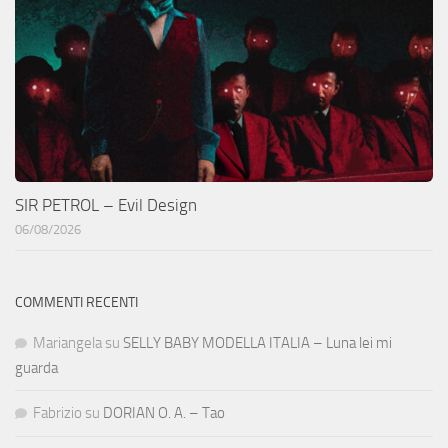
SIR PETROL – Evil Design
06/08/2026
COMMENTI RECENTI
Mariangela
su
SELLY BABY MODELLA ITALIA – Luna lei mi
guarda
Fabrizio
su
DORIAN O. A. – Tao