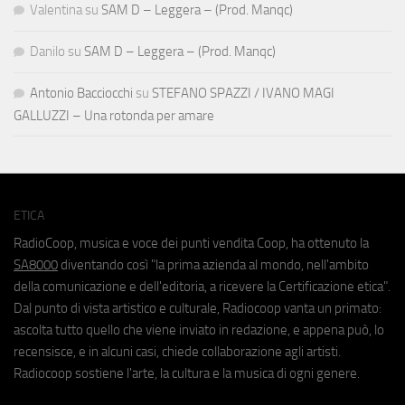
Valentina
su
SAM D – Leggera – (Prod. Manqc)
Danilo
su
SAM D – Leggera – (Prod. Manqc)
Antonio Bacciocchi
su
STEFANO SPAZZI / IVANO MAGI
GALLUZZI – Una rotonda per amare
ETICA
RadioCoop, musica e voce dei punti vendita Coop, ha ottenuto la
SA8000
diventando così "la prima azienda al mondo, nell'ambito
della comunicazione e dell'editoria, a ricevere la Certificazione etica".
Dal punto di vista artistico e culturale, Radiocoop vanta un primato:
ascolta tutto quello che viene inviato in redazione, e appena può, lo
recensisce, e in alcuni casi, chiede collaborazione agli artisti.
Radiocoop sostiene l'arte, la cultura e la musica di ogni genere.