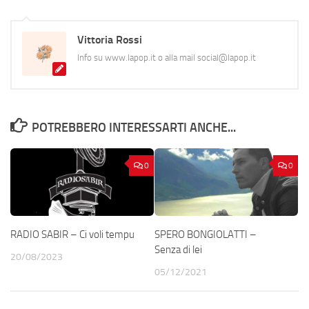
Vittoria Rossi
Info su www.lapop.it o alla mail social@lapop.it
POTREBBERO INTERESSARTI ANCHE...
0
0
RADIO SABIR – Ci voli tempu
SPERO BONGIOLATTI –
Senza di lei
20/08/2023
05/12/2021