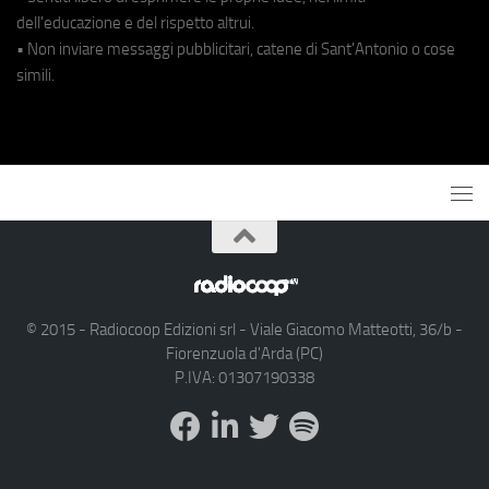
dell'educazione e del rispetto altrui.
• Non inviare messaggi pubblicitari, catene di Sant'Antonio o cose
simili.
© 2015 - Radiocoop Edizioni srl - Viale Giacomo Matteotti, 36/b -
Fiorenzuola d'Arda (PC)
P.IVA: 01307190338