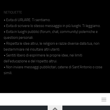
NETIQUETTE
• Evita di URLARE. Ti sentiamo.
• Evita di scrivere lo stesso messaggio in più luoghi. Ti leggiamo.
• Evita in luoghi pubblici (forum, chat, community) polemiche e
questioni personali.
• Rispetta le idee altrui, le religioni e razze diverse dalla tua, non
bestemmiare né insultare altri utenti.
• Sentiti libero di esprimere le proprie idee, nei limiti
dell'educazione e del rispetto altrui.
• Non inviare messaggi pubblicitari, catene di Sant'Antonio o cose
simili.