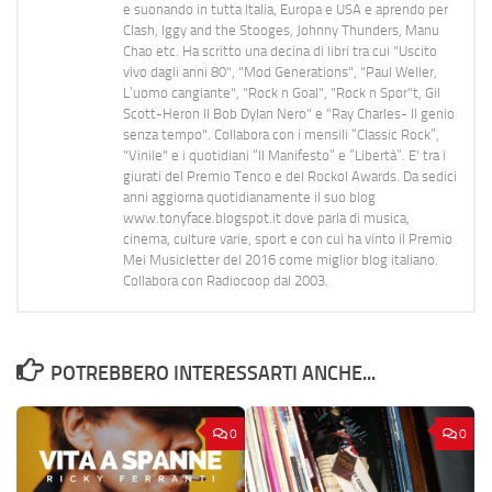
e suonando in tutta Italia, Europa e USA e aprendo per
Clash, Iggy and the Stooges, Johnny Thunders, Manu
Chao etc. Ha scritto una decina di libri tra cui "Uscito
vivo dagli anni 80", "Mod Generations", "Paul Weller,
L’uomo cangiante", "Rock n Goal", "Rock n Spor"t, Gil
Scott-Heron Il Bob Dylan Nero" e "Ray Charles- Il genio
senza tempo". Collabora con i mensili “Classic Rock”,
"Vinile" e i quotidiani “Il Manifesto” e “Libertà”. E' tra i
giurati del Premio Tenco e del Rockol Awards. Da sedici
anni aggiorna quotidianamente il suo blog
www.tonyface.blogspot.it dove parla di musica,
cinema, culture varie, sport e con cui ha vinto il Premio
Mei Musicletter del 2016 come miglior blog italiano.
Collabora con Radiocoop dal 2003.
POTREBBERO INTERESSARTI ANCHE...
0
0