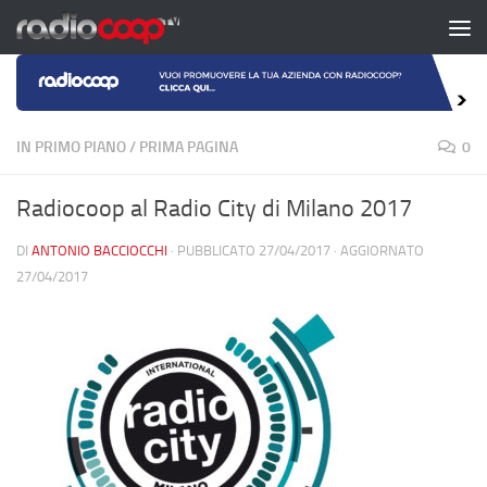
Salta al contenuto
IN PRIMO PIANO
/
PRIMA PAGINA
0
Radiocoop al Radio City di Milano 2017
DI
ANTONIO BACCIOCCHI
· PUBBLICATO
27/04/2017
· AGGIORNATO
27/04/2017