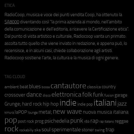
ETICA
RadioCoop, musica e voce dei punti vendita Coop, ha ottenuto la
SA8000
diventando così "la prima azienda al mondo, nell'ambito
della comunicazione e dell'editoria, a ricevere la Certificazione etica".
Dal punto di vista artistico e culturale, Radiocoop vanta un primato:
ascolta tutto quello che viene inviato in redazione, e appena può, lo
recensisce, e in alcuni casi, chiede collaborazione agli artisti.
Radiocoop sostiene l'arte, la cultura e la musica di ogni genere.
TAG CLOUD
cantautore
blues
beat
country
ambient
classica
bossa
elettronica
dance
folk
funk
crossover
garage
fusion
disco
indie
italiani
jazz
hip hop
Grunge;
hard rock
indie pop
new wave
metal;
nuova musica italiana
laPOP
lounge
kimura
pop
punk
rap
psichedelia
reggae
prog
post rock
r&b
rap italiano
rock
soul
sperimentale
trap
stoner
ska
swing
rockabilly