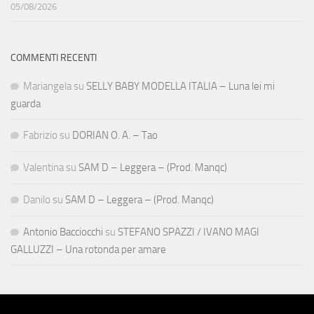
05/08/2026
COMMENTI RECENTI
Mariangela
su
SELLY BABY MODELLA ITALIA – Luna lei mi
guarda
Fabrizio
su
DORIAN O. A. – Tao
Valentina
su
SAM D – Leggera – (Prod. Manqc)
Danilo
su
SAM D – Leggera – (Prod. Manqc)
Antonio Bacciocchi
su
STEFANO SPAZZI / IVANO MAGI
GALLUZZI – Una rotonda per amare