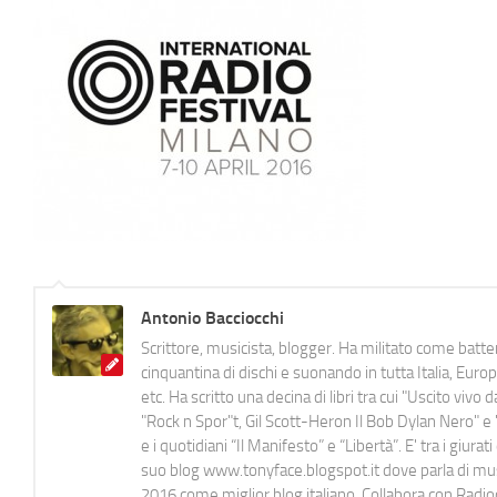
Antonio Bacciocchi
Scrittore, musicista, blogger. Ha militato come batter
cinquantina di dischi e suonando in tutta Italia, E
etc. Ha scritto una decina di libri tra cui "Uscito viv
"Rock n Spor"t, Gil Scott-Heron Il Bob Dylan Nero" e "
e i quotidiani “Il Manifesto” e “Libertà”. E' tra i gi
suo blog www.tonyface.blogspot.it dove parla di music
2016 come miglior blog italiano. Collabora con Radi