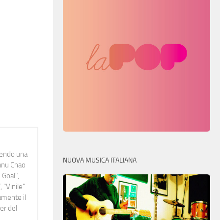
idendo una
NUOVA MUSICA ITALIANA
Manu Chao
 Goal",
 "Vinile"
namente il
er del