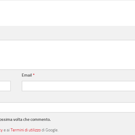
Email
*
prossima volta che commento.
cy
e ai
Termini di utilizzo
di Google.