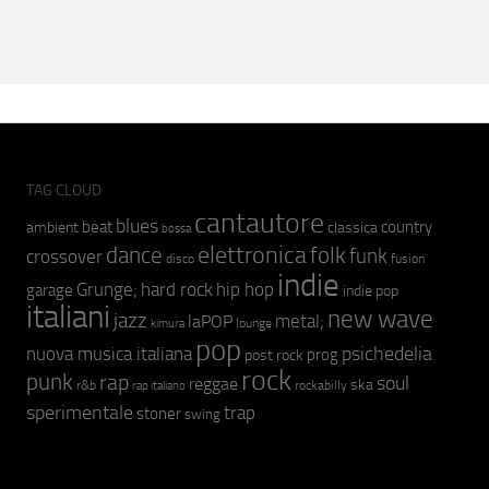
TAG CLOUD
cantautore
blues
beat
country
ambient
classica
bossa
elettronica
dance
folk
funk
crossover
fusion
disco
indie
hip hop
Grunge;
hard rock
garage
indie pop
italiani
new wave
jazz
metal;
laPOP
lounge
kimura
pop
psichedelia
nuova musica italiana
prog
post rock
rock
punk
rap
soul
reggae
ska
r&b
rockabilly
rap italiano
sperimentale
trap
stoner
swing