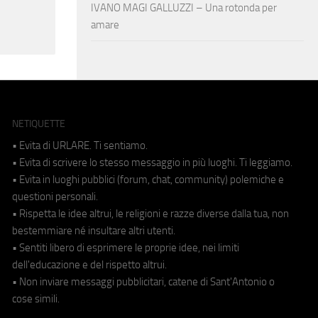
IVANO MAGI GALLUZZI – Una rotonda per
amare
NETIQUETTE
• Evita di URLARE. Ti sentiamo.
• Evita di scrivere lo stesso messaggio in più luoghi. Ti leggiamo.
• Evita in luoghi pubblici (forum, chat, community) polemiche e
questioni personali.
• Rispetta le idee altrui, le religioni e razze diverse dalla tua, non
bestemmiare né insultare altri utenti.
• Sentiti libero di esprimere le proprie idee, nei limiti
dell'educazione e del rispetto altrui.
• Non inviare messaggi pubblicitari, catene di Sant'Antonio o
cose simili.