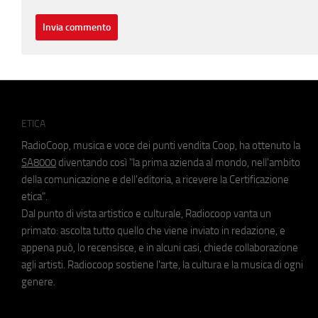
ETICA
RadioCoop, musica e voce dei punti vendita Coop, ha ottenuto la
SA8000
diventando così "la prima azienda al mondo, nell'ambito
della comunicazione e dell'editoria, a ricevere la Certificazione
etica".
Dal punto di vista artistico e culturale, Radiocoop vanta un
primato: ascolta tutto quello che viene inviato in redazione, e
appena può, lo recensisce, e in alcuni casi, chiede collaborazione
agli artisti. Radiocoop sostiene l'arte, la cultura e la musica di ogni
genere.