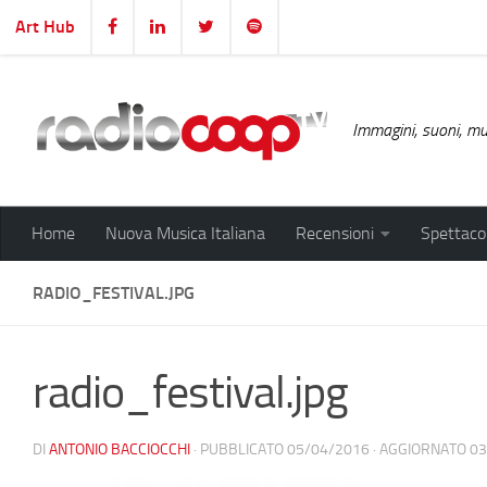
Art Hub
Salta al contenuto
Immagini, suoni, mus
Home
Nuova Musica Italiana
Recensioni
Spettacol
RADIO_FESTIVAL.JPG
radio_festival.jpg
DI
ANTONIO BACCIOCCHI
· PUBBLICATO
05/04/2016
· AGGIORNATO
03