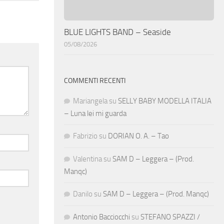
BLUE LIGHTS BAND – Seaside
05/08/2026
COMMENTI RECENTI
Mariangela
su
SELLY BABY MODELLA ITALIA
– Luna lei mi guarda
Fabrizio
su
DORIAN O. A. – Tao
Valentina
su
SAM D – Leggera – (Prod.
Manqc)
Danilo
su
SAM D – Leggera – (Prod. Manqc)
Antonio Bacciocchi
su
STEFANO SPAZZI /