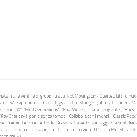
ista in una ventina di gruppi (tra cui Not Moving, Link Quartet, Lilith), inc
uropa e USA e aprendo per Clash, Iggy and the Stooges, Johnny Thunders, 
o dagli anni 80", "Mod Generations", "Paul Weller, L’uomo cangiante", "Rock n
Ray Charles- Il genio senza tempo". Collabora con i mensili “Classic Rock”,
urati del Premio Tenco e del Rockol Awards. Da sedici anni aggiorna quotidia
a, cinema, culture varie, sport e con cui ha vinto il Premio Mei Musiclett
ocoop dal 2003.