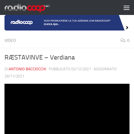
Salta al contenuto
VIDEO
0
RÆSTAVINVE – Verdiana
DI
ANTONIO BACCIOCCHI
· PUBBLICATO
02/12/2021
· AGGIORNATO
29/11/2021