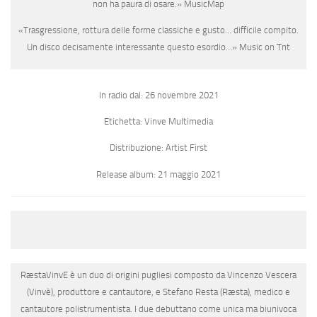
non ha paura di osare.
»
MusicMap
«
Trasgressione, rottura delle forme classiche e gusto… difficile compito.
Un disco decisamente interessante questo esordio…
»
Music on Tnt
In radio dal: 26 novembre 2021
Etichetta: Vinve Multimedia
Distribuzione: Artist First
Release album: 21 maggio 2021
RæstaVinvE è un duo di origini pugliesi composto da Vincenzo Vescera
(Vinvè), produttore e cantautore, e Stefano Resta (Ræsta), medico e
cantautore polistrumentista. I due debuttano come unica ma biunivoca