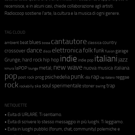
recensisce, e in alcuni casi, chiede collaborazione agli artisti.
Radiocoop sostiene l'arte, la cultura e la musica di ogni genere.
TAG CLOUD
cantautore
blues
beat
country
ambient
classica
bossa
elettronica
dance
folk
funk
crossover
garage
fusion
disco
indie
italiani
jazz
hip hop
Grunge;
hard rock
indie pop
new wave
metal;
nuova musica italiana
laPOP
lounge
kimura
pop
punk
rap
psichedelia
reggae
prog
post rock
r&b
rap italiano
rock
soul
sperimentale
trap
stoner
ska
swing
rockabilly
NETIQUETTE
• Evita di URLARE. Ti sentiamo.
• Evita di scrivere lo stesso messaggio in più luoghi. Ti leggiamo.
• Evita in luoghi pubblici (forum, chat, community) polemiche e