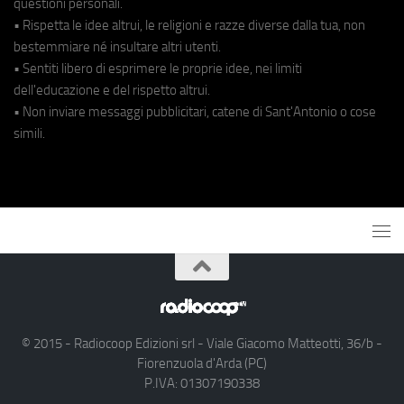
questioni personali.
• Rispetta le idee altrui, le religioni e razze diverse dalla tua, non
bestemmiare né insultare altri utenti.
• Sentiti libero di esprimere le proprie idee, nei limiti
dell'educazione e del rispetto altrui.
• Non inviare messaggi pubblicitari, catene di Sant'Antonio o cose
simili.
© 2015 - Radiocoop Edizioni srl - Viale Giacomo Matteotti, 36/b -
Fiorenzuola d'Arda (PC)
P.IVA: 01307190338