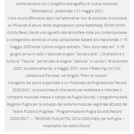
entità artistica con il progetto discografico di mutuo soccorso
“Biancalancia”, pubblicato il 21 maggio 2021.
Il loro sound affonda le radici nell’alternative rock (è possibile riconoscere
le influenze di alcuni artisti anglosassoni come Radiohead, Elliott Smith,
Grizzly Bear), dando uno sguardo alle atmosfere indie più contemporanee
e collegandosi anche ad un pop cantautorale italiano più tradizionale. Il 15
maggio 2020 esce il primo singolo estratto, “Non sono nato ieri”. Il 19
giugno arriva in radio il secondo singolo “Senza cuore”, il 9 ottobre è il
turno di “Tequila”, per arrivare al singolo “Samurai” in uscita il 18 dicembre
2020. Successivamente, a maggio 2021, esce il featuring con Clio,
cantautrice francese, nel singolo “Rien ne va plus”.
Il progetto del duo è supportato e co-finanziato da
Pugliasounds Record
2020/2021
, la nuova linea di intervento per sostenere e rilanciare il
comparto musicale messa in campo da Puglia Sounds, il programma della
Regione Puglia per lo sviluppo del sistema musicale regionale attuato dal
Teatro Pubblico Pugliese. “Programmazione Puglia Sounds Record
2020/2021” – “REGIONE PUGLIA FSC 2014/2020 Patto per la Puglia –
Investiamo nel vostro futuro”