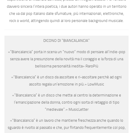
davvero sincera l’intera poetica, i due autori hanno operato in un territorio
che va dal pop italiano dalle sfumature, più internazionali, elettroniche,
rock o world, attingendo quindi al loro personale background musicale.
DICONO DI “BIANCALANCIA”
«
”Biancalancia” porta in scena un “nuovo” modo di pensare all’indie-pop
senza avere la presunzione della novità ma il coraggio e la forza di una
bellissima personalità inedita
»
RaroPiù
«
“Biancalancia” è un disco da ascoltare e ri-ascoltare perchè ad ogni
ascolto regala un’emozione in più.
»
LowMusic
«
”Biancalancia” è un disco che mette al centro la determinazione e
l’emancipazione della donna, contro ogni sorta di retaggio di tipo
“medievale”
.»
MusicLetter
«“
Biancalancia” è un lavoro che mantiene freschezza anche quando lo
sguardo è rivolto al passato e che, pur flirtando frequentemente col pop,