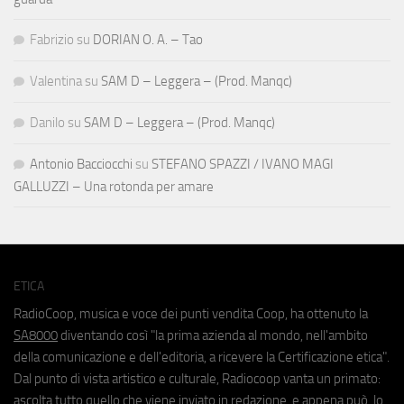
Fabrizio
su
DORIAN O. A. – Tao
Valentina
su
SAM D – Leggera – (Prod. Manqc)
Danilo
su
SAM D – Leggera – (Prod. Manqc)
Antonio Bacciocchi
su
STEFANO SPAZZI / IVANO MAGI
GALLUZZI – Una rotonda per amare
ETICA
RadioCoop, musica e voce dei punti vendita Coop, ha ottenuto la
SA8000
diventando così "la prima azienda al mondo, nell'ambito
della comunicazione e dell'editoria, a ricevere la Certificazione etica".
Dal punto di vista artistico e culturale, Radiocoop vanta un primato:
ascolta tutto quello che viene inviato in redazione, e appena può, lo