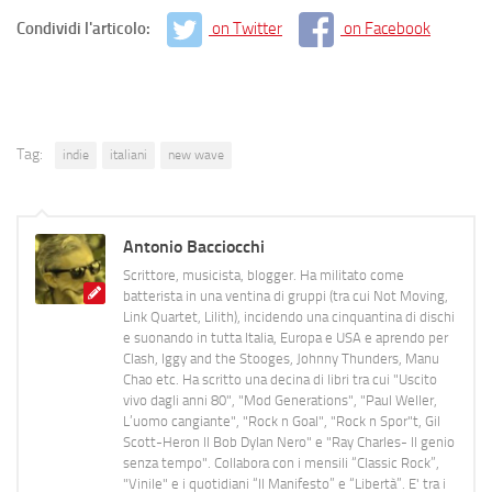
Condividi l'articolo:
on Twitter
on Facebook
Tag:
indie
italiani
new wave
Antonio Bacciocchi
Scrittore, musicista, blogger. Ha militato come
batterista in una ventina di gruppi (tra cui Not Moving,
Link Quartet, Lilith), incidendo una cinquantina di dischi
e suonando in tutta Italia, Europa e USA e aprendo per
Clash, Iggy and the Stooges, Johnny Thunders, Manu
Chao etc. Ha scritto una decina di libri tra cui "Uscito
vivo dagli anni 80", "Mod Generations", "Paul Weller,
L’uomo cangiante", "Rock n Goal", "Rock n Spor"t, Gil
Scott-Heron Il Bob Dylan Nero" e "Ray Charles- Il genio
senza tempo". Collabora con i mensili “Classic Rock”,
"Vinile" e i quotidiani “Il Manifesto” e “Libertà”. E' tra i