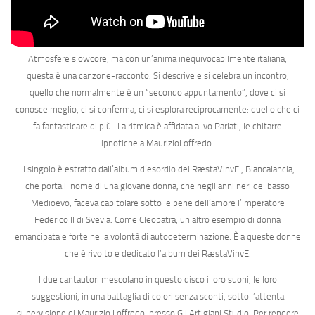
Atmosfere slowcore, ma con un’anima inequivocabilmente italiana,
questa è una canzone-racconto. Si descrive e si celebra un incontro,
quello che normalmente è un “secondo appuntamento”, dove ci si
conosce meglio, ci si conferma, ci si esplora reciprocamente: quello che ci
fa fantasticare di più. La ritmica è affidata a
Ivo Parlati
, le chitarre
ipnotiche a
Maurizio
Loffredo
.
Il singolo è estratto dall’album d’esordio dei RæstaVinvE , Biancalancia,
che porta il nome di una giovane donna, che negli anni neri del basso
Medioevo, faceva capitolare sotto le pene dell’amore l’Imperatore
Federico II di Svevia. Come Cleopatra, un altro esempio di donna
emancipata e forte nella volontà di autodeterminazione. È a queste donne
che è rivolto e dedicato l’album dei RæstaVinvE.
I due cantautori mescolano in questo disco i loro suoni, le loro
suggestioni, in una battaglia di colori senza sconti, sotto l’attenta
supervisione di
Maurizio Loffredo
, presso
Gli Artigiani Studio.
Per rendere