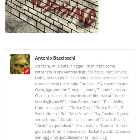
Antonio Bacciocchi
Scrittore, musicista, blogger. Ha militato come
batterista in una ventina di gruppi (tra cui Not Moving,
Link Quartet, Lilith), incidendo una cinquantina di dischi
e suonando in tutta Italia, Europa e USA e aprendo per
Clash, Iggy and the Stooges, Johnny Thunders, Manu
Chao etc. Ha scritto una decina di libri tra cui "Uscito
vivo dagli anni 80", "Mod Generations", "Paul Weller,
L’uomo cangiante", "Rock n Goal", "Rock n Spor"t, Gil
Scott-Heron Il Bob Dylan Nero" e "Ray Charles- Il genio
senza tempo". Collabora con i mensili “Classic Rock”,
"Vinile" e i quotidiani “Il Manifesto” e “Libertà”. E' tra i
giurati del Premio Tenco e del Rockol Awards. Da sedici
anni aggiorna quotidianamente il suo blog