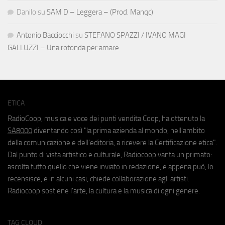
Danilo
su
SAM D – Leggera – (Prod. Manqc)
Antonio Bacciocchi
su
STEFANO SPAZZI / IVANO MAGI
GALLUZZI – Una rotonda per amare
ETICA
RadioCoop, musica e voce dei punti vendita Coop, ha ottenuto la
SA8000
diventando così "la prima azienda al mondo, nell'ambito
della comunicazione e dell'editoria, a ricevere la Certificazione etica".
Dal punto di vista artistico e culturale, Radiocoop vanta un primato:
ascolta tutto quello che viene inviato in redazione, e appena può, lo
recensisce, e in alcuni casi, chiede collaborazione agli artisti.
Radiocoop sostiene l'arte, la cultura e la musica di ogni genere.
TAG CLOUD