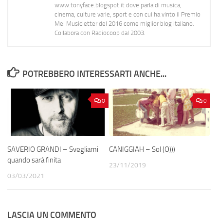
www.tonyface.blogspot.it dove parla di musica,
cinema, culture varie, sport e con cui ha vinto il Premio
Mei Musicletter del 2016 come miglior blog italiano.
Collabora con Radiocoop dal 2003.
POTREBBERO INTERESSARTI ANCHE...
0
0
SAVERIO GRANDI – Svegliami
CANIGGIAH – Sol (O​)​)​)
quando sarà finita
23/11/2019
03/03/2021
LASCIA UN COMMENTO