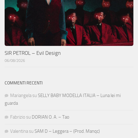
SIR PETROL – Evil Design
06/08/2026
COMMENTI RECENTI
Mariangela
su
SELLY BABY MODELLA ITALIA – Luna lei mi
guarda
Fabrizio
su
DORIAN O. A. – Tao
Valentina
su
SAM D – Leggera – (Prod. Manqc)