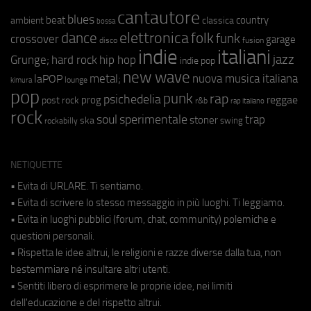
cantautore
blues
beat
country
ambient
classica
bossa
elettronica
dance
folk
funk
crossover
garage
fusion
disco
indie
italiani
jazz
hip hop
Grunge;
hard rock
indie pop
new wave
metal;
nuova musica italiana
laPOP
lounge
kimura
pop
punk
rap
psichedelia
reggae
prog
post rock
r&b
rap italiano
rock
soul
sperimentale
trap
stoner
ska
swing
rockabilly
NETIQUETTE
• Evita di URLARE. Ti sentiamo.
• Evita di scrivere lo stesso messaggio in più luoghi. Ti leggiamo.
• Evita in luoghi pubblici (forum, chat, community) polemiche e
questioni personali.
• Rispetta le idee altrui, le religioni e razze diverse dalla tua, non
bestemmiare né insultare altri utenti.
• Sentiti libero di esprimere le proprie idee, nei limiti
dell'educazione e del rispetto altrui.