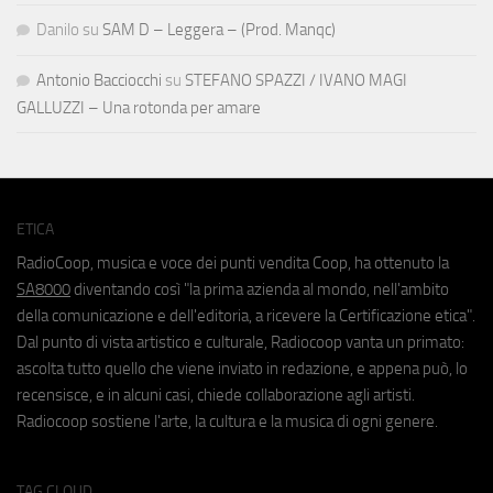
Danilo
su
SAM D – Leggera – (Prod. Manqc)
Antonio Bacciocchi
su
STEFANO SPAZZI / IVANO MAGI
GALLUZZI – Una rotonda per amare
ETICA
RadioCoop, musica e voce dei punti vendita Coop, ha ottenuto la
SA8000
diventando così "la prima azienda al mondo, nell'ambito
della comunicazione e dell'editoria, a ricevere la Certificazione etica".
Dal punto di vista artistico e culturale, Radiocoop vanta un primato:
ascolta tutto quello che viene inviato in redazione, e appena può, lo
recensisce, e in alcuni casi, chiede collaborazione agli artisti.
Radiocoop sostiene l'arte, la cultura e la musica di ogni genere.
TAG CLOUD