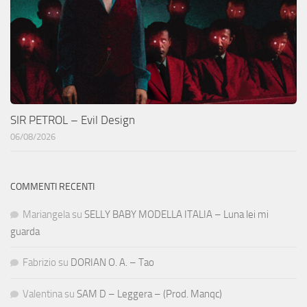
SIR PETROL – Evil Design
06/08/2026
COMMENTI RECENTI
Mariangela
su
SELLY BABY MODELLA ITALIA – Luna lei mi
guarda
Fabrizio
su
DORIAN O. A. – Tao
Valentina
su
SAM D – Leggera – (Prod. Manqc)