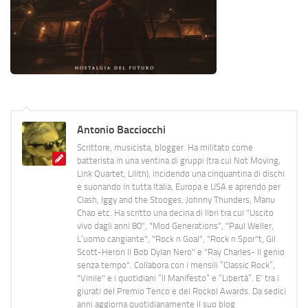
Antonio Bacciocchi
Scrittore, musicista, blogger. Ha militato come
batterista in una ventina di gruppi (tra cui Not Moving,
Link Quartet, Lilith), incidendo una cinquantina di dischi
e suonando in tutta Italia, Europa e USA e aprendo per
Clash, Iggy and the Stooges, Johnny Thunders, Manu
Chao etc. Ha scritto una decina di libri tra cui "Uscito
vivo dagli anni 80", "Mod Generations", "Paul Weller,
L’uomo cangiante", "Rock n Goal", "Rock n Spor"t, Gil
Scott-Heron Il Bob Dylan Nero" e "Ray Charles- Il genio
senza tempo". Collabora con i mensili “Classic Rock”,
"Vinile" e i quotidiani “Il Manifesto” e “Libertà”. E' tra i
giurati del Premio Tenco e del Rockol Awards. Da sedici
anni aggiorna quotidianamente il suo blog