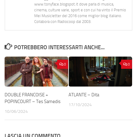
www.tonyface.blogspot.it dove parla di musica,
cinema, culture varie, sport e con cui ha vinto il Premio
Mei Musicletter del 2016 come miglior blog italiano.
Collabora con Radiocoop dal 2003.
POTREBBERO INTERESSARTI ANCHE...
0
0
DOUBLE FRANCOISE +
ATLANTE – Dita
POPINCOURT – Tes Samedis
17/10/2024
10/06/2024
LASCIA UN COMMENTO