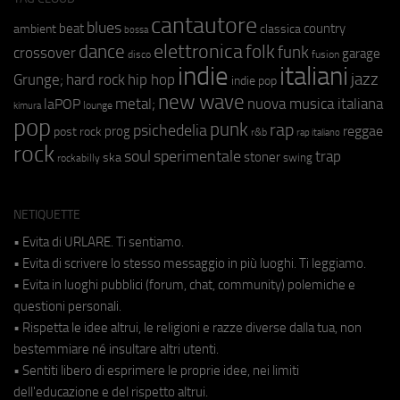
cantautore
blues
beat
country
ambient
classica
bossa
elettronica
dance
folk
funk
crossover
garage
fusion
disco
indie
italiani
jazz
hip hop
Grunge;
hard rock
indie pop
new wave
metal;
nuova musica italiana
laPOP
lounge
kimura
pop
punk
rap
psichedelia
reggae
prog
post rock
r&b
rap italiano
rock
soul
sperimentale
trap
stoner
ska
swing
rockabilly
NETIQUETTE
• Evita di URLARE. Ti sentiamo.
• Evita di scrivere lo stesso messaggio in più luoghi. Ti leggiamo.
• Evita in luoghi pubblici (forum, chat, community) polemiche e
questioni personali.
• Rispetta le idee altrui, le religioni e razze diverse dalla tua, non
bestemmiare né insultare altri utenti.
• Sentiti libero di esprimere le proprie idee, nei limiti
dell'educazione e del rispetto altrui.