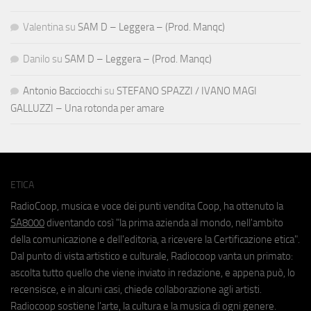
Valentina
su
SAM D – Leggera – (Prod. Manqc)
Danilo
su
SAM D – Leggera – (Prod. Manqc)
Antonio Bacciocchi
su
STEFANO SPAZZI / IVANO MAGI
GALLUZZI – Una rotonda per amare
ETICA
RadioCoop, musica e voce dei punti vendita Coop, ha ottenuto la
SA8000
diventando così "la prima azienda al mondo, nell'ambito
della comunicazione e dell'editoria, a ricevere la Certificazione etica".
Dal punto di vista artistico e culturale, Radiocoop vanta un primato:
ascolta tutto quello che viene inviato in redazione, e appena può, lo
recensisce, e in alcuni casi, chiede collaborazione agli artisti.
Radiocoop sostiene l'arte, la cultura e la musica di ogni genere.