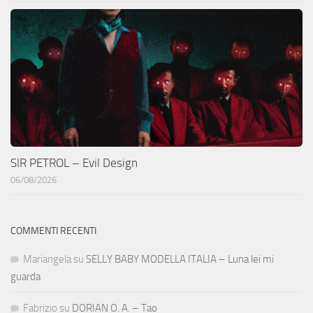
SIR PETROL – Evil Design
06/08/2026
COMMENTI RECENTI
Mariangela
su
SELLY BABY MODELLA ITALIA – Luna lei mi
guarda
Fabrizio
su
DORIAN O. A. – Tao