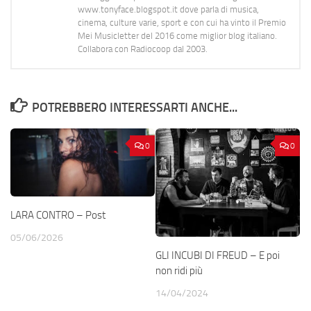
www.tonyface.blogspot.it dove parla di musica,
cinema, culture varie, sport e con cui ha vinto il Premio
Mei Musicletter del 2016 come miglior blog italiano.
Collabora con Radiocoop dal 2003.
POTREBBERO INTERESSARTI ANCHE...
0
0
LARA CONTRO – Post
05/06/2026
GLI INCUBI DI FREUD – E poi
non ridi più
14/04/2024