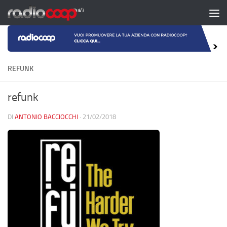
Salta al contenuto
REFUNK
refunk
DI
ANTONIO BACCIOCCHI
·
21/02/2018