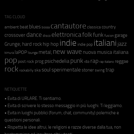
TAG CLOUD
cantautore
blues
beat
country
ambient
classica
bossa
elettronica
dance
folk
funk
crossover
garage
fusion
disco
indie
italiani
jazz
hip hop
Grunge;
hard rock
indie pop
new wave
metal;
nuova musica italiana
laPOP
lounge
kimura
pop
punk
rap
psichedelia
reggae
prog
post rock
r&b
rap italiano
rock
soul
sperimentale
trap
stoner
ska
swing
rockabilly
NETIQUETTE
• Evita di URLARE. Ti sentiamo.
• Evita di scrivere lo stesso messaggio in più luoghi. Ti leggiamo.
• Evita in luoghi pubblici (forum, chat, community) polemiche e
questioni personali.
• Rispetta le idee altrui, le religioni e razze diverse dalla tua, non