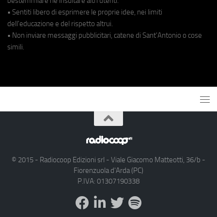
bestemmiare né insultare altri utenti.
• Sentiti libero di esprimere le proprie idee, nei limiti
dell'educazione e del rispetto altrui.
• Non inviare messaggi pubblicitari, catene di Sant'Antonio o cose
simili.
© 2015 - Radiocoop Edizioni srl - Viale Giacomo Matteotti, 36/b -
Fiorenzuola d'Arda (PC)
P.IVA: 01307190338