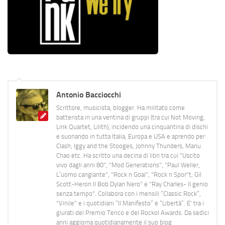
Antonio Bacciocchi
Scrittore, musicista, blogger. Ha militato come
batterista in una ventina di gruppi (tra cui Not Moving,
Link Quartet, Lilith), incidendo una cinquantina di dischi
e suonando in tutta Italia, Europa e USA e aprendo per
Clash, Iggy and the Stooges, Johnny Thunders, Manu
Chao etc. Ha scritto una decina di libri tra cui "Uscito
vivo dagli anni 80", "Mod Generations", "Paul Weller,
L’uomo cangiante", "Rock n Goal", "Rock n Spor"t, Gil
Scott-Heron Il Bob Dylan Nero" e "Ray Charles- Il genio
senza tempo". Collabora con i mensili “Classic Rock”,
"Vinile" e i quotidiani “Il Manifesto” e “Libertà”. E' tra i
giurati del Premio Tenco e del Rockol Awards. Da sedici
anni aggiorna quotidianamente il suo blog