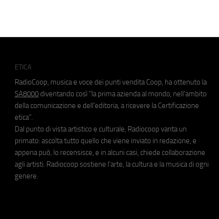
ETICA
RadioCoop, musica e voce dei punti vendita Coop, ha ottenuto la
SA8000
diventando così "la prima azienda al mondo, nell'ambito
della comunicazione e dell'editoria, a ricevere la Certificazione
etica".
Dal punto di vista artistico e culturale, Radiocoop vanta un
primato: ascolta tutto quello che viene inviato in redazione, e
appena può, lo recensisce, e in alcuni casi, chiede collaborazione
agli artisti. Radiocoop sostiene l'arte, la cultura e la musica di ogni
genere.