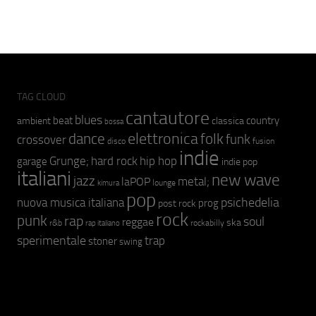
TAG CLOUD
cantautore
blues
beat
country
ambient
classica
bossa
elettronica
dance
folk
funk
crossover
fusion
disco
indie
hip hop
Grunge;
hard rock
garage
indie pop
italiani
new wave
jazz
metal;
laPOP
lounge
kimura
pop
psichedelia
nuova musica italiana
prog
post rock
rock
punk
rap
soul
reggae
ska
r&b
rockabilly
rap italiano
sperimentale
trap
stoner
swing