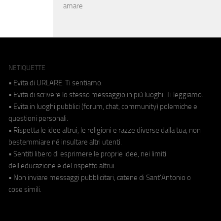
amare
NETIQUETTE
• Evita di URLARE. Ti sentiamo.
• Evita di scrivere lo stesso messaggio in più luoghi. Ti leggiamo.
• Evita in luoghi pubblici (forum, chat, community) polemiche e
questioni personali.
• Rispetta le idee altrui, le religioni e razze diverse dalla tua, non
bestemmiare né insultare altri utenti.
• Sentiti libero di esprimere le proprie idee, nei limiti
dell'educazione e del rispetto altrui.
• Non inviare messaggi pubblicitari, catene di Sant'Antonio o
cose simili.