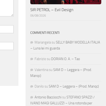
SIR PETROL – Evil Design
06/08/2026
COMMENTI RECENTI
Mariangela
su
SELLY BABY MODELLA ITALIA
– Luna lei mi guarda
Fabrizio
su
DORIAN O. A. – Tao
Valentina
su
SAM D – Leggera – (Prod.
Manqc)
Danilo
su
SAM D – Leggera – (Prod. Manqc)
Antonio Bacciocchi
su
STEFANO SPAZZI /
IVANO MAGI GALLUZZI – Una rotonda per