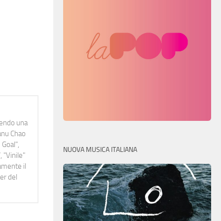
idendo una
Manu Chao
 Goal",
NUOVA MUSICA ITALIANA
 "Vinile"
namente il
er del