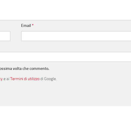
Email
*
prossima volta che commento.
cy
e ai
Termini di utilizzo
di Google.