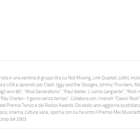
ista in una ventina di gruppi (tra cui Not Moving, Link Quartet, Lilith), inc
uropa e USA e aprendo per Clash, Iggy and the Stooges, Johnny Thunders, 
o dagli anni 80", "Mod Generations", "Paul Weller, L’uomo cangiante", "Rock n
Ray Charles- Il genio senza tempo". Collabora con i mensili “Classic Rock”,
urati del Premio Tenco e del Rockol Awards. Da sedici anni aggiorna quotidia
a, cinema, culture varie, sport e con cui ha vinto il Premio Mei Musiclett
ocoop dal 2003.