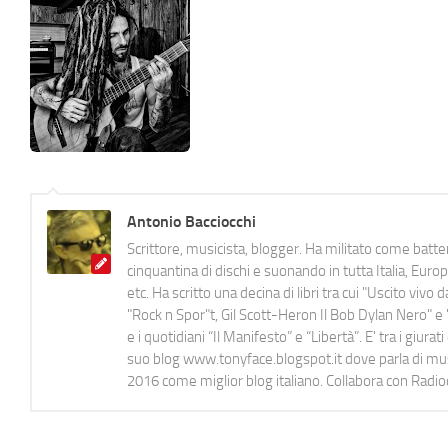
Antonio Bacciocchi
Scrittore, musicista, blogger. Ha militato come batter
cinquantina di dischi e suonando in tutta Italia, E
etc. Ha scritto una decina di libri tra cui "Uscito viv
"Rock n Spor"t, Gil Scott-Heron Il Bob Dylan Nero" e "
e i quotidiani “Il Manifesto” e “Libertà”. E' tra i gi
suo blog www.tonyface.blogspot.it dove parla di music
2016 come miglior blog italiano. Collabora con Radi