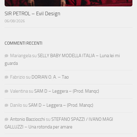
SIR PETROL – Evil Design
06/08/2026
COMMENTI RECENTI
Mariangela
su
SELLY BABY MODELLA ITALIA – Luna lei mi
guarda
Fabrizio
su
DORIAN O. A. – Tao
Valentina
su
SAM D – Leggera – (Prod. Manqc)
Danilo
su
SAM D – Leggera – (Prod. Manqc)
Antonio Bacciocchi
su
STEFANO SPAZZI / IVANO MAGI
GALLUZZI – Una rotonda per amare