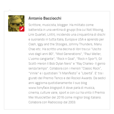
Antonio Bacciocchi
Scrittore, musicista, blogger. Ha militato come
batterista in una ventina di gruppi (tra cui Not Moving,
Link Quartet, Lilith), incidendo una cinquantina di dischi
e suonando in tutta Italia, Europa e USA e aprendo per
Clash, Iggy and the Stooges, Johnny Thunders, Manu
Chao etc. Ha scritto una decina di libri tra cui "Uscito
vivo dagli anni 80", "Mod Generations", "Paul Weller,
L’uomo cangiante", "Rock n Goal", "Rock n Spor"t, Gil
Scott-Heron Il Bob Dylan Nero" e "Ray Charles- Il genio
senza tempo". Collabora con i mensili “Classic Rock”,
"Vinile" e i quotidiani “Il Manifesto” e “Libertà”. E' tra i
giurati del Premio Tenco e del Rockol Awards. Da sedici
anni aggiorna quotidianamente il suo blog
www.tonyface.blogspot.it dove parla di musica,
cinema, culture varie, sport e con cui ha vinto il Premio
Mei Musicletter del 2016 come miglior blog italiano.
Collabora con Radiocoop dal 2003.