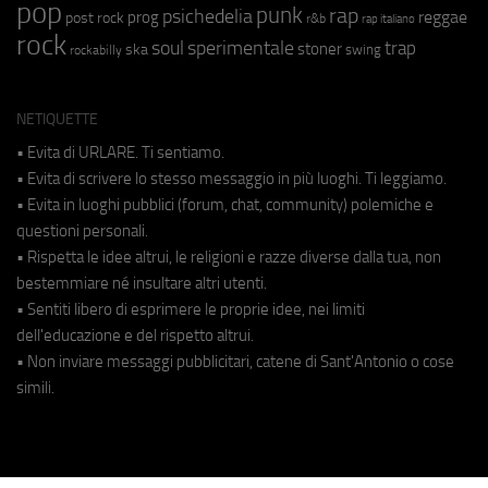
pop
punk
rap
psichedelia
reggae
prog
post rock
r&b
rap italiano
rock
soul
sperimentale
trap
stoner
ska
swing
rockabilly
NETIQUETTE
• Evita di URLARE. Ti sentiamo.
• Evita di scrivere lo stesso messaggio in più luoghi. Ti leggiamo.
• Evita in luoghi pubblici (forum, chat, community) polemiche e
questioni personali.
• Rispetta le idee altrui, le religioni e razze diverse dalla tua, non
bestemmiare né insultare altri utenti.
• Sentiti libero di esprimere le proprie idee, nei limiti
dell'educazione e del rispetto altrui.
• Non inviare messaggi pubblicitari, catene di Sant'Antonio o cose
simili.