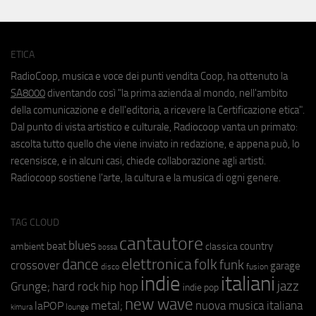
ETICA
RadioCoop, musica e voce dei punti vendita Coop, ha ottenuto la
SA8000
diventando così "la prima azienda al mondo, nell'ambito
della comunicazione e dell'editoria, a ricevere la Certificazione etica".
Dal punto di vista artistico e culturale, Radiocoop vanta un primato:
ascolta tutto quello che viene inviato in redazione, e appena può, lo
recensisce, e in alcuni casi, chiede collaborazione agli artisti.
Radiocoop sostiene l'arte, la cultura e la musica di ogni genere.
TAG CLOUD
cantautore
blues
beat
country
ambient
classica
bossa
elettronica
dance
folk
funk
crossover
garage
fusion
disco
indie
italiani
jazz
hip hop
Grunge;
hard rock
indie pop
new wave
metal;
nuova musica italiana
laPOP
lounge
kimura