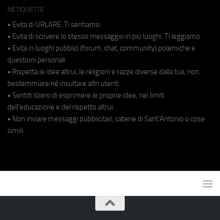
NETIQUETTE
• Evita di URLARE. Ti sentiamo.
• Evita di scrivere lo stesso messaggio in più luoghi. Ti leggiamo.
• Evita in luoghi pubblici (forum, chat, community) polemiche e
questioni personali.
• Rispetta le idee altrui, le religioni e razze diverse dalla tua, non
bestemmiare né insultare altri utenti.
• Sentiti libero di esprimere le proprie idee, nei limiti
dell'educazione e del rispetto altrui.
• Non inviare messaggi pubblicitari, catene di Sant'Antonio o cose
simili.