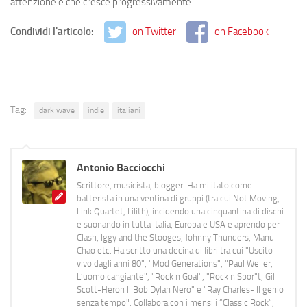
attenzione e che cresce progressivamente.
Condividi l'articolo:
on Twitter
on Facebook
Tag:
dark wave
indie
italiani
Antonio Bacciocchi
Scrittore, musicista, blogger. Ha militato come
batterista in una ventina di gruppi (tra cui Not Moving,
Link Quartet, Lilith), incidendo una cinquantina di dischi
e suonando in tutta Italia, Europa e USA e aprendo per
Clash, Iggy and the Stooges, Johnny Thunders, Manu
Chao etc. Ha scritto una decina di libri tra cui "Uscito
vivo dagli anni 80", "Mod Generations", "Paul Weller,
L’uomo cangiante", "Rock n Goal", "Rock n Spor"t, Gil
Scott-Heron Il Bob Dylan Nero" e "Ray Charles- Il genio
senza tempo". Collabora con i mensili “Classic Rock”,