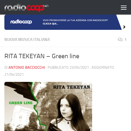
Salta al contenuto
NUOVA MUSICA ITALIANA
1
RITA TEKEYAN – Green line
DI
ANTONIO BACCIOCCHI
· PUBBLICATO
23/04/2021
· AGGIORNATO
21/04/2021