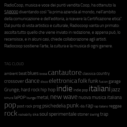
RadioCoop, musica e voce dei punti vendita Coop, ha ottenuto la
SA8000
diventando così "la prima azienda al mondo, nell'ambito
della comunicazione e dell'editoria, a ricevere la Certificazione etica".
Dal punto di vista artistico e culturale, Radiocoop vanta un primato:
ascolta tutto quello che viene inviato in redazione, e appena può, lo
recensisce, e in alcuni casi, chiede collaborazione agli artisti.
Radiocoop sostiene l'arte, la cultura e la musica di ogni genere.
TAG CLOUD
cantautore
blues
beat
country
ambient
classica
bossa
elettronica
dance
folk
funk
crossover
garage
fusion
disco
indie
italiani
jazz
hip hop
Grunge;
hard rock
indie pop
new wave
metal;
nuova musica italiana
laPOP
lounge
kimura
pop
punk
rap
psichedelia
reggae
prog
post rock
r&b
rap italiano
rock
soul
sperimentale
trap
stoner
ska
swing
rockabilly