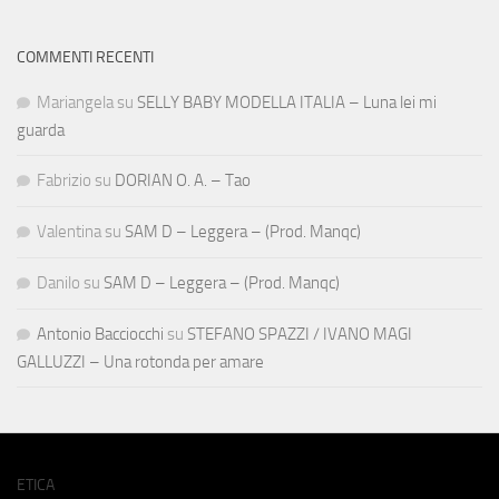
COMMENTI RECENTI
Mariangela
su
SELLY BABY MODELLA ITALIA – Luna lei mi
guarda
Fabrizio
su
DORIAN O. A. – Tao
Valentina
su
SAM D – Leggera – (Prod. Manqc)
Danilo
su
SAM D – Leggera – (Prod. Manqc)
Antonio Bacciocchi
su
STEFANO SPAZZI / IVANO MAGI
GALLUZZI – Una rotonda per amare
ETICA