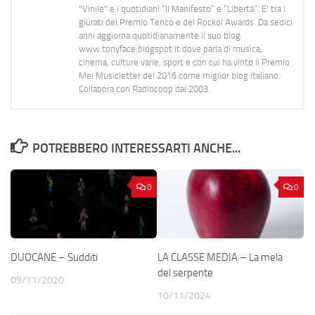
"Vinile" e i quotidiani “Il Manifesto” e “Libertà”. E' tra i
giurati del Premio Tenco e del Rockol Awards. Da sedici
anni aggiorna quotidianamente il suo blog
www.tonyface.blogspot.it dove parla di musica,
cinema, culture varie, sport e con cui ha vinto il Premio
Mei Musicletter del 2016 come miglior blog italiano.
Collabora con Radiocoop dal 2003.
POTREBBERO INTERESSARTI ANCHE...
0
0
DUOCANE – Sudditi
LA CLASSE MEDIA – La mela
del serpente
09/11/2020
10/11/2024