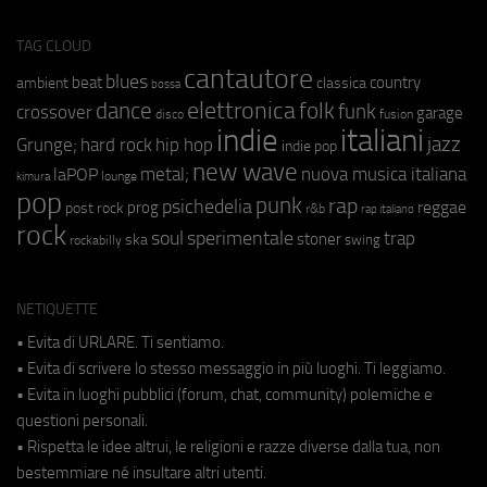
TAG CLOUD
cantautore
blues
beat
country
ambient
classica
bossa
elettronica
dance
folk
funk
crossover
garage
fusion
disco
indie
italiani
jazz
hip hop
Grunge;
hard rock
indie pop
new wave
metal;
nuova musica italiana
laPOP
lounge
kimura
pop
punk
rap
psichedelia
reggae
prog
post rock
r&b
rap italiano
rock
soul
sperimentale
trap
stoner
ska
swing
rockabilly
NETIQUETTE
• Evita di URLARE. Ti sentiamo.
• Evita di scrivere lo stesso messaggio in più luoghi. Ti leggiamo.
• Evita in luoghi pubblici (forum, chat, community) polemiche e
questioni personali.
• Rispetta le idee altrui, le religioni e razze diverse dalla tua, non
bestemmiare né insultare altri utenti.