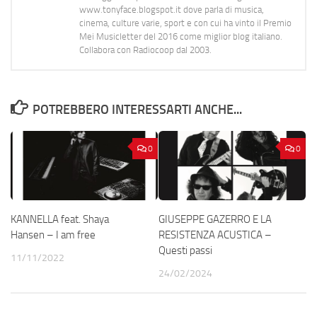
www.tonyface.blogspot.it dove parla di musica,
cinema, culture varie, sport e con cui ha vinto il Premio
Mei Musicletter del 2016 come miglior blog italiano.
Collabora con Radiocoop dal 2003.
POTREBBERO INTERESSARTI ANCHE...
0
0
KANNELLA feat. Shaya
GIUSEPPE GAZERRO E LA
Hansen – I am free
RESISTENZA ACUSTICA –
Questi passi
11/11/2022
24/02/2024