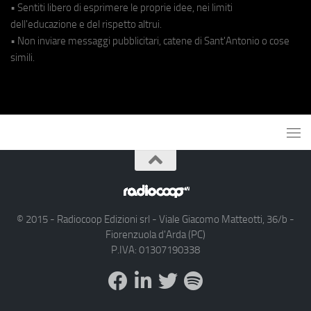
• Sentiti libero di esprimere le proprie idee, nei limiti
dell'educazione e del rispetto altrui.
• Non inviare messaggi pubblicitari, catene di Sant'Antonio o cose
simili.
© 2015 - Radiocoop Edizioni srl - Viale Giacomo Matteotti, 36/b -
Fiorenzuola d'Arda (PC)
P.IVA: 01307190338