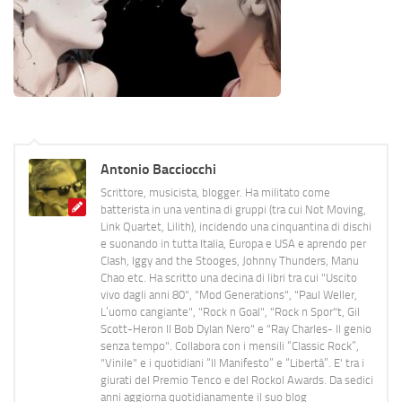
Antonio Bacciocchi
Scrittore, musicista, blogger. Ha militato come
batterista in una ventina di gruppi (tra cui Not Moving,
Link Quartet, Lilith), incidendo una cinquantina di dischi
e suonando in tutta Italia, Europa e USA e aprendo per
Clash, Iggy and the Stooges, Johnny Thunders, Manu
Chao etc. Ha scritto una decina di libri tra cui "Uscito
vivo dagli anni 80", "Mod Generations", "Paul Weller,
L’uomo cangiante", "Rock n Goal", "Rock n Spor"t, Gil
Scott-Heron Il Bob Dylan Nero" e "Ray Charles- Il genio
senza tempo". Collabora con i mensili “Classic Rock”,
"Vinile" e i quotidiani “Il Manifesto” e “Libertà”. E' tra i
giurati del Premio Tenco e del Rockol Awards. Da sedici
anni aggiorna quotidianamente il suo blog