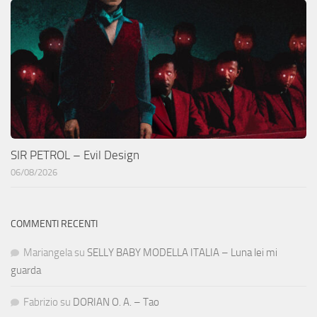
SIR PETROL – Evil Design
06/08/2026
COMMENTI RECENTI
Mariangela
su
SELLY BABY MODELLA ITALIA – Luna lei mi
guarda
Fabrizio
su
DORIAN O. A. – Tao