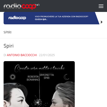
Salta al contenuto
SPIRI
Spiri
DI
ANTONIO BACCIOCCHI
·
22/01/2025