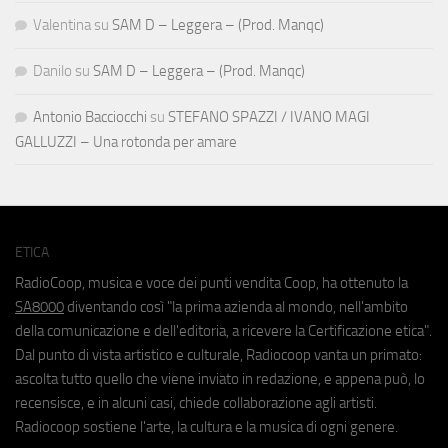
Valentina
su
SAM D – Leggera – (Prod. Manqc)
Danilo
su
SAM D – Leggera – (Prod. Manqc)
Antonio Bacciocchi
su
STEFANO SPAZZI / IVANO MAGI
GALLUZZI – Una rotonda per amare
ETICA
RadioCoop, musica e voce dei punti vendita Coop, ha ottenuto la
SA8000
diventando così "la prima azienda al mondo, nell'ambito
della comunicazione e dell'editoria, a ricevere la Certificazione etica".
Dal punto di vista artistico e culturale, Radiocoop vanta un primato:
ascolta tutto quello che viene inviato in redazione, e appena può, lo
recensisce, e in alcuni casi, chiede collaborazione agli artisti.
Radiocoop sostiene l'arte, la cultura e la musica di ogni genere.