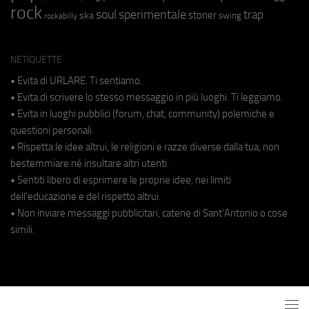
rock
soul
sperimentale
trap
stoner
ska
swing
rockabilly
NETIQUETTE
• Evita di URLARE. Ti sentiamo.
• Evita di scrivere lo stesso messaggio in più luoghi. Ti leggiamo.
• Evita in luoghi pubblici (forum, chat, community) polemiche e
questioni personali.
• Rispetta le idee altrui, le religioni e razze diverse dalla tua, non
bestemmiare né insultare altri utenti.
• Sentiti libero di esprimere le proprie idee, nei limiti
dell'educazione e del rispetto altrui.
• Non inviare messaggi pubblicitari, catene di Sant'Antonio o cose
simili.