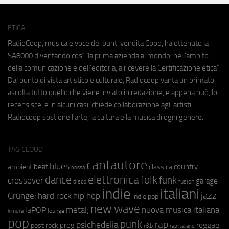
ETICA
RadioCoop, musica e voce dei punti vendita Coop, ha ottenuto la
SA8000
diventando così "la prima azienda al mondo, nell'ambito
della comunicazione e dell'editoria, a ricevere la Certificazione etica".
Dal punto di vista artistico e culturale, Radiocoop vanta un primato:
ascolta tutto quello che viene inviato in redazione, e appena può, lo
recensisce, e in alcuni casi, chiede collaborazione agli artisti.
Radiocoop sostiene l'arte, la cultura e la musica di ogni genere.
TAG CLOUD
cantautore
blues
beat
country
ambient
classica
bossa
elettronica
dance
folk
funk
crossover
garage
fusion
disco
indie
italiani
jazz
hip hop
Grunge;
hard rock
indie pop
new wave
metal;
nuova musica italiana
laPOP
lounge
kimura
pop
punk
rap
psichedelia
reggae
prog
post rock
r&b
rap italiano