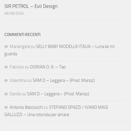
SIR PETROL – Evil Design
06/08/2026
COMMENTI RECENTI
Mariangela
su
SELLY BABY MODELLA ITALIA – Luna lei mi
guarda
Fabrizio
su
DORIAN O. A. – Tao
Valentina
su
SAM D – Leggera – (Prod. Manqc)
Danilo
su
SAM D – Leggera – (Prod. Manqc)
Antonio Bacciocchi
su
STEFANO SPAZZI / IVANO MAGI
GALLUZZI – Una rotonda per amare