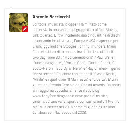
Antonio Bacciocchi
Scrittore, musicista, blogger. Ha militato come
batterista in una ventina di gruppi (tra cui Not Moving,
Link Quartet, Lilith), incidendo una cinquantina di dischi
e suonando in tutta Italia, Europa e USA e aprendo per
Clash, Iggy and the Stooges, Johnny Thunders, Manu
Chao etc. Ha scritto una decina di libri tra cui "Uscito
vivo dagli anni 80", "Mod Generations", "Paul Weller,
L’uomo cangiante", "Rock n Goal", "Rock n Spor"t, Gil
Scott-Heron Il Bob Dylan Nero" e "Ray Charles- Il genio
senza tempo". Collabora con i mensili “Classic Rock”,
"Vinile" e i quotidiani “Il Manifesto” e “Libertà”. E' tra i
giurati del Premio Tenco e del Rockol Awards. Da sedici
anni aggiorna quotidianamente il suo blog
www.tonyface.blogspot.it dove parla di musica,
cinema, culture varie, sport e con cui ha vinto il Premio
Mei Musicletter del 2016 come miglior blog italiano.
Collabora con Radiocoop dal 2003.