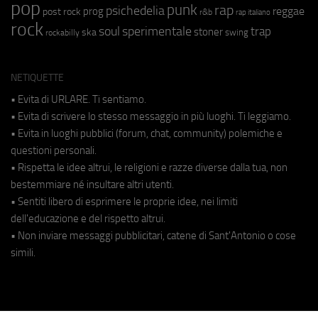
pop
punk
rap
psichedelia
reggae
prog
post rock
r&b
rap italiano
rock
soul
sperimentale
trap
stoner
ska
swing
rockabilly
NETIQUETTE
• Evita di URLARE. Ti sentiamo.
• Evita di scrivere lo stesso messaggio in più luoghi. Ti leggiamo.
• Evita in luoghi pubblici (forum, chat, community) polemiche e
questioni personali.
• Rispetta le idee altrui, le religioni e razze diverse dalla tua, non
bestemmiare né insultare altri utenti.
• Sentiti libero di esprimere le proprie idee, nei limiti
dell'educazione e del rispetto altrui.
• Non inviare messaggi pubblicitari, catene di Sant'Antonio o cose
simili.