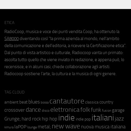
ETICA
RadioCoop, musica e voce dei punti vendita Coop, ha ottenuto la
SA8000
diventando così "la prima azienda al mondo, nell'ambito
della comunicazione e dell'editoria, a ricevere la Certificazione etica".
Dal punto di vista artistico e culturale, Radiocoop vanta un primato:
ascolta tutto quello che viene inviato in redazione, e appena può, lo
recensisce, e in alcuni casi, chiede collaborazione agli artisti.
Radiocoop sostiene l'arte, la cultura e la musica di ogni genere.
TAG CLOUD
cantautore
blues
beat
country
ambient
classica
bossa
elettronica
dance
folk
funk
crossover
garage
fusion
disco
indie
italiani
jazz
hip hop
Grunge;
hard rock
indie pop
new wave
metal;
nuova musica italiana
laPOP
lounge
kimura