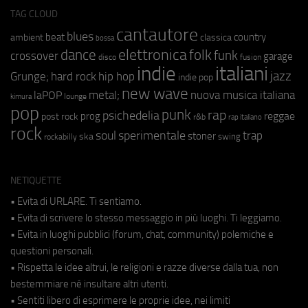
TAG CLOUD
cantautore
blues
beat
country
ambient
classica
bossa
elettronica
dance
folk
funk
crossover
garage
fusion
disco
indie
italiani
jazz
hip hop
Grunge;
hard rock
indie pop
new wave
metal;
nuova musica italiana
laPOP
lounge
kimura
pop
punk
rap
psichedelia
reggae
prog
post rock
r&b
rap italiano
rock
soul
sperimentale
trap
stoner
ska
swing
rockabilly
NETIQUETTE
• Evita di URLARE. Ti sentiamo.
• Evita di scrivere lo stesso messaggio in più luoghi. Ti leggiamo.
• Evita in luoghi pubblici (forum, chat, community) polemiche e
questioni personali.
• Rispetta le idee altrui, le religioni e razze diverse dalla tua, non
bestemmiare né insultare altri utenti.
• Sentiti libero di esprimere le proprie idee, nei limiti