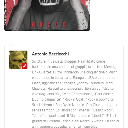
Antonio Bacciocchi
Scrittore, musicista, blogger. Ha militato come
batterista in una ventina di gruppi (tra cui Not Moving,
Link Quartet, Lilith), incidendo una cinquantina di dischi
e suonando in tutta Italia, Europa e USA e aprendo per
Clash, Iggy and the Stooges, Johnny Thunders, Manu
Chao etc. Ha scritto una decina di libri tra cui "Uscito
vivo dagli anni 80", "Mod Generations", "Paul Weller,
L’uomo cangiante", "Rock n Goal", "Rock n Spor"t, Gil
Scott-Heron Il Bob Dylan Nero" e "Ray Charles- Il genio
senza tempo". Collabora con i mensili “Classic Rock”,
"Vinile" e i quotidiani “Il Manifesto” e “Libertà”. E' tra i
giurati del Premio Tenco e del Rockol Awards. Da sedici
anni aggiorna quotidianamente il suo blog