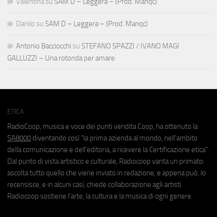
Valentina
su
SAM D – Leggera – (Prod. Manqc)
Danilo
su
SAM D – Leggera – (Prod. Manqc)
Antonio Bacciocchi
su
STEFANO SPAZZI / IVANO MAGI
GALLUZZI – Una rotonda per amare
ETICA
RadioCoop, musica e voce dei punti vendita Coop, ha ottenuto la
SA8000
diventando così "la prima azienda al mondo, nell'ambito
della comunicazione e dell'editoria, a ricevere la Certificazione etica".
Dal punto di vista artistico e culturale, Radiocoop vanta un primato:
ascolta tutto quello che viene inviato in redazione, e appena può, lo
recensisce, e in alcuni casi, chiede collaborazione agli artisti.
Radiocoop sostiene l'arte, la cultura e la musica di ogni genere.