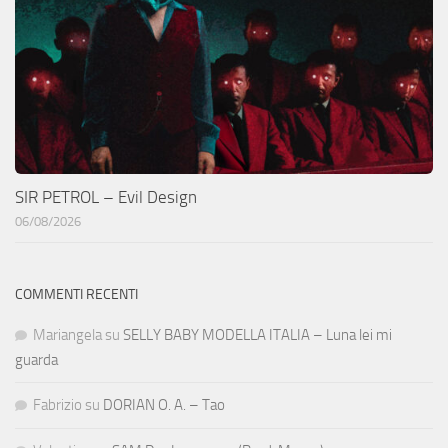
SIR PETROL – Evil Design
06/08/2026
COMMENTI RECENTI
Mariangela
su
SELLY BABY MODELLA ITALIA – Luna lei mi
guarda
Fabrizio
su
DORIAN O. A. – Tao