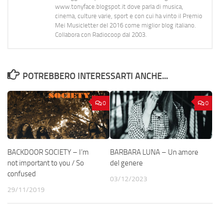
www.tonyface.blogspot.it dove parla di musica,
cinema, culture varie, sport e con cui ha vinto il Premio
Mei Musicletter del 2016 come miglior blog italiano.
Collabora con Radiocoop dal 2003.
POTREBBERO INTERESSARTI ANCHE...
0
0
BACKDOOR SOCIETY – I’m
BARBARA LUNA – Un amore
not important to you / So
del genere
confused
03/12/2023
29/11/2019