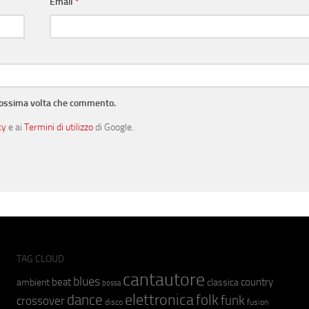
Email
*
prossima volta che commento.
cy
e ai
Termini di utilizzo
di Google.
TAG CLOUD
cantautore
blues
beat
country
ambient
classica
bossa
elettronica
dance
folk
funk
crossover
fusion
disco