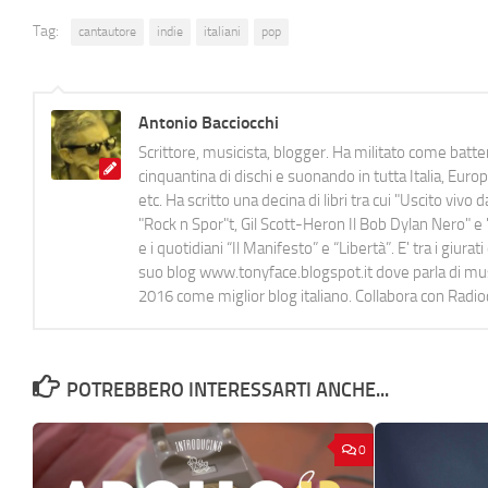
Tag:
cantautore
indie
italiani
pop
Antonio Bacciocchi
Scrittore, musicista, blogger. Ha militato come batter
cinquantina di dischi e suonando in tutta Italia, E
etc. Ha scritto una decina di libri tra cui "Uscito viv
"Rock n Spor"t, Gil Scott-Heron Il Bob Dylan Nero" e "
e i quotidiani “Il Manifesto” e “Libertà”. E' tra i gi
suo blog www.tonyface.blogspot.it dove parla di music
2016 come miglior blog italiano. Collabora con Radi
POTREBBERO INTERESSARTI ANCHE...
0