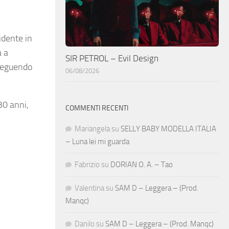
idente in
a a
SIR PETROL – Evil Design
nseguendo
06/08/2026
30 anni,
COMMENTI RECENTI
Mariangela
su
SELLY BABY MODELLA ITALIA
– Luna lei mi guarda
Fabrizio
su
DORIAN O. A. – Tao
Valentina
su
SAM D – Leggera – (Prod.
Manqc)
Danilo
su
SAM D – Leggera – (Prod. Manqc)