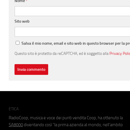
Nome
*
Sito web
Salva il mio nome, email e sito web in questo browser per la 
Questo sito è protetto da reCAPTCHA, ed è soggetto alla
Privacy Poli
ETICA
RadioCoop, musica e voce dei punti vendita Coop, ha ottenuto la
SA8000
diventando così "la prima azienda al mondo, nell'ambito