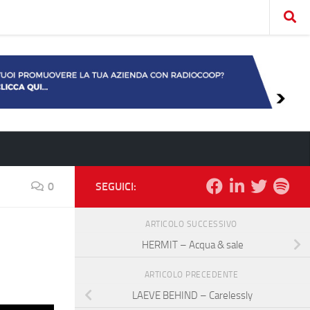
0
SEGUICI:
ARTICOLO SUCCESSIVO
HERMIT – Acqua & sale
ARTICOLO PRECEDENTE
LAEVE BEHIND – Carelessly