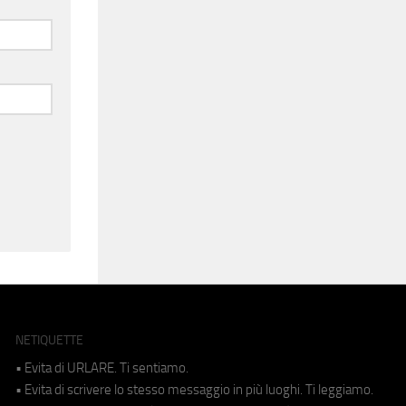
NETIQUETTE
• Evita di URLARE. Ti sentiamo.
• Evita di scrivere lo stesso messaggio in più luoghi. Ti leggiamo.