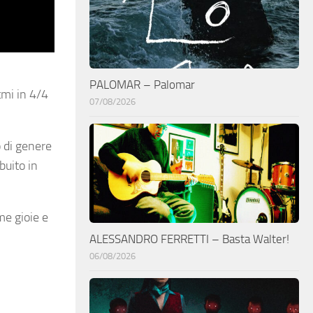
PALOMAR – Palomar
tmi in 4/4
07/08/2026
o di genere
buito in
me gioie e
ALESSANDRO FERRETTI – Basta Walter!
06/08/2026