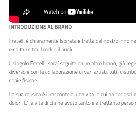
INTRODUZIONE AL BRANO
Fratelli è chiaramente Ispirata e tratta dal nostro inno n
e chitarre tra il rock e il punk.
Il singolo Fratelli sarà` seguita da un altro brano, già re
diverso e con la collaborazione di vari artisti, tutti distri
copie fisiche
La sua musica è il racconto di una vita in cui ha conosciu
dolori. E’ la vita di chi ha avuto tanto e altrettanto per