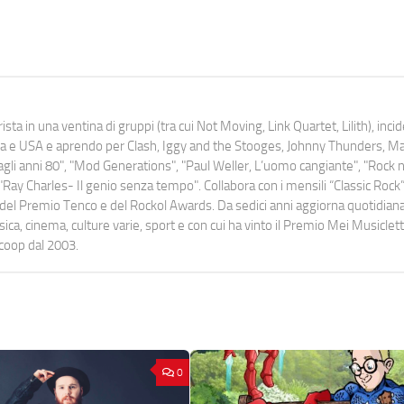
ista in una ventina di gruppi (tra cui Not Moving, Link Quartet, Lilith), inc
uropa e USA e aprendo per Clash, Iggy and the Stooges, Johnny Thunders, 
o dagli anni 80", "Mod Generations", "Paul Weller, L’uomo cangiante", "Rock n
Ray Charles- Il genio senza tempo". Collabora con i mensili “Classic Rock”,
urati del Premio Tenco e del Rockol Awards. Da sedici anni aggiorna quotidia
a, cinema, culture varie, sport e con cui ha vinto il Premio Mei Musiclett
ocoop dal 2003.
0