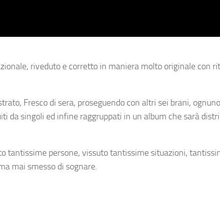
azionale, riveduto e corretto in maniera molto originale con ri
gistrato, Fresco di sera, proseguendo con altri sei brani, ognun
buiti da singoli ed infine raggruppati in un album che sarà distri
to tantissime persone, vissuto tantissime situazioni, tantissi
so ma mai smesso di sognare.