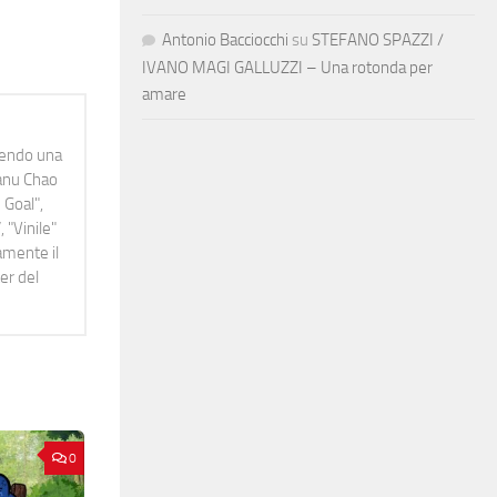
Antonio Bacciocchi
su
STEFANO SPAZZI /
IVANO MAGI GALLUZZI – Una rotonda per
amare
idendo una
Manu Chao
 Goal",
 "Vinile"
namente il
er del
0