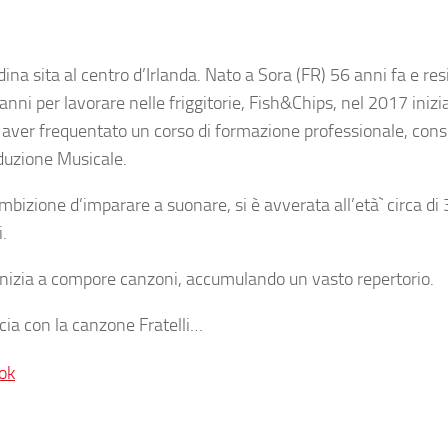
dina sita al centro d’Irlanda. Nato a Sora (FR) 56 anni fa e res
anni per lavorare nelle friggitorie, Fish&Chips, nel 2017 inizi
po aver frequentato un corso di formazione professionale, co
oduzione Musicale.
bizione d’imparare a suonare, si è avverata all’età` circa di 
.
 inizia a compore canzoni, accumulando un vasto repertorio.
cia con la canzone Fratelli…
ok