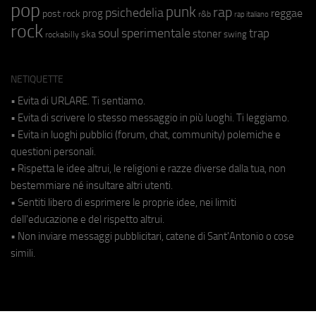
pop
punk
rap
psichedelia
reggae
prog
post rock
r&b
rap italiano
rock
soul
sperimentale
trap
stoner
ska
swing
rockabilly
NETIQUETTE
• Evita di URLARE. Ti sentiamo.
• Evita di scrivere lo stesso messaggio in più luoghi. Ti leggiamo.
• Evita in luoghi pubblici (forum, chat, community) polemiche e
questioni personali.
• Rispetta le idee altrui, le religioni e razze diverse dalla tua, non
bestemmiare né insultare altri utenti.
• Sentiti libero di esprimere le proprie idee, nei limiti
dell'educazione e del rispetto altrui.
• Non inviare messaggi pubblicitari, catene di Sant'Antonio o cose
simili.