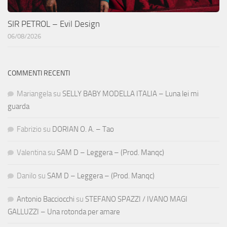
SIR PETROL – Evil Design
06/08/2026
COMMENTI RECENTI
Mariangela
su
SELLY BABY MODELLA ITALIA – Luna lei mi
guarda
Fabrizio
su
DORIAN O. A. – Tao
Valentina
su
SAM D – Leggera – (Prod. Manqc)
Danilo
su
SAM D – Leggera – (Prod. Manqc)
Antonio Bacciocchi
su
STEFANO SPAZZI / IVANO MAGI
GALLUZZI – Una rotonda per amare