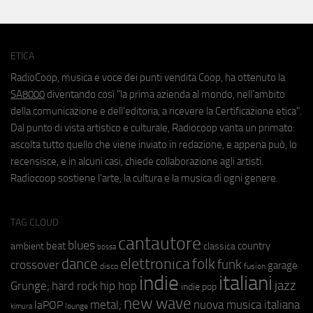
ETICA
RadioCoop, musica e voce dei punti vendita Coop, ha ottenuto la
SA8000
diventando così "la prima azienda al mondo, nell'ambito
della comunicazione e dell'editoria, a ricevere la Certificazione etica".
Dal punto di vista artistico e culturale, Radiocoop vanta un primato:
ascolta tutto quello che viene inviato in redazione, e appena può, lo
recensisce, e in alcuni casi, chiede collaborazione agli artisti.
Radiocoop sostiene l'arte, la cultura e la musica di ogni genere.
TAG CLOUD
cantautore
blues
beat
country
ambient
classica
bossa
elettronica
dance
folk
funk
crossover
garage
fusion
disco
indie
italiani
jazz
hip hop
Grunge;
hard rock
indie pop
new wave
metal;
nuova musica italiana
laPOP
lounge
kimura