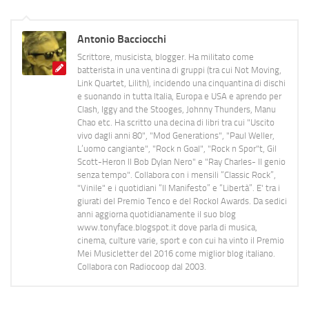
Antonio Bacciocchi
Scrittore, musicista, blogger. Ha militato come
batterista in una ventina di gruppi (tra cui Not Moving,
Link Quartet, Lilith), incidendo una cinquantina di dischi
e suonando in tutta Italia, Europa e USA e aprendo per
Clash, Iggy and the Stooges, Johnny Thunders, Manu
Chao etc. Ha scritto una decina di libri tra cui "Uscito
vivo dagli anni 80", "Mod Generations", "Paul Weller,
L’uomo cangiante", "Rock n Goal", "Rock n Spor"t, Gil
Scott-Heron Il Bob Dylan Nero" e "Ray Charles- Il genio
senza tempo". Collabora con i mensili “Classic Rock”,
"Vinile" e i quotidiani “Il Manifesto” e “Libertà”. E' tra i
giurati del Premio Tenco e del Rockol Awards. Da sedici
anni aggiorna quotidianamente il suo blog
www.tonyface.blogspot.it dove parla di musica,
cinema, culture varie, sport e con cui ha vinto il Premio
Mei Musicletter del 2016 come miglior blog italiano.
Collabora con Radiocoop dal 2003.