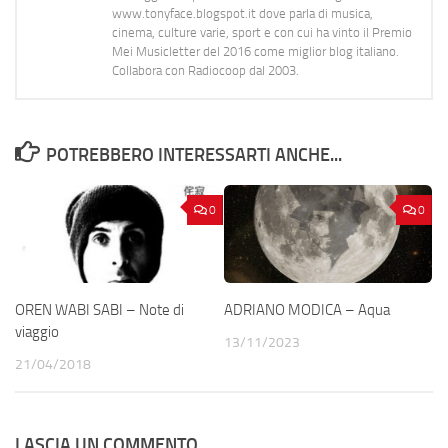
www.tonyface.blogspot.it dove parla di musica,
cinema, culture varie, sport e con cui ha vinto il Premio
Mei Musicletter del 2016 come miglior blog italiano.
Collabora con Radiocoop dal 2003.
POTREBBERO INTERESSARTI ANCHE...
0
0
OREN WABI SABI – Note di
ADRIANO MODICA – Aqua
viaggio
13/11/2023
21/04/2018
LASCIA UN COMMENTO