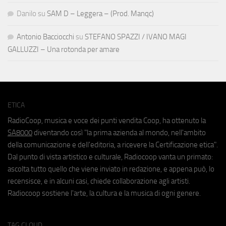
Danilo
su
SAM D – Leggera – (Prod. Manqc)
Antonio Bacciocchi
su
STEFANO SPAZZI / IVANO MAGI
GALLUZZI – Una rotonda per amare
ETICA
RadioCoop, musica e voce dei punti vendita Coop, ha ottenuto la
SA8000
diventando così "la prima azienda al mondo, nell'ambito
della comunicazione e dell'editoria, a ricevere la Certificazione etica".
Dal punto di vista artistico e culturale, Radiocoop vanta un primato:
ascolta tutto quello che viene inviato in redazione, e appena può, lo
recensisce, e in alcuni casi, chiede collaborazione agli artisti.
Radiocoop sostiene l'arte, la cultura e la musica di ogni genere.
TAG CLOUD