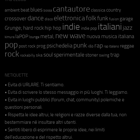
cantautore
blues
beat
country
ambient
classica
bossa
elettronica
dance
folk
funk
crossover
garage
fusion
disco
indie
italiani
jazz
hip hop
Grunge;
hard rock
indie pop
new wave
metal;
nuova musica italiana
laPOP
lounge
kimura
pop
punk
rap
psichedelia
reggae
prog
post rock
r&b
rap italiano
rock
soul
sperimentale
trap
stoner
ska
swing
rockabilly
NETIQUETTE
• Evita di URLARE. Ti sentiamo.
• Evita di scrivere lo stesso messaggio in più luoghi. Ti leggiamo.
• Evita in luoghi pubblici (forum, chat, community) polemiche e
questioni personali.
• Rispetta le idee altrui, le religioni e razze diverse dalla tua, non
bestemmiare né insultare altri utenti.
• Sentiti libero di esprimere le proprie idee, nei limiti
dell'educazione e del rispetto altrui.