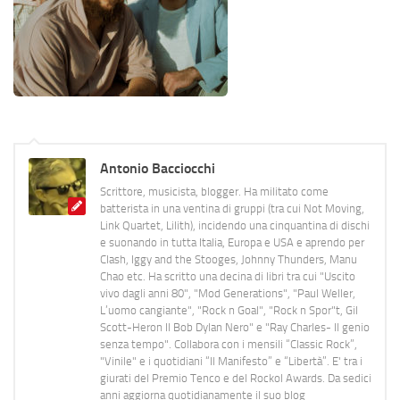
Antonio Bacciocchi
Scrittore, musicista, blogger. Ha militato come
batterista in una ventina di gruppi (tra cui Not Moving,
Link Quartet, Lilith), incidendo una cinquantina di dischi
e suonando in tutta Italia, Europa e USA e aprendo per
Clash, Iggy and the Stooges, Johnny Thunders, Manu
Chao etc. Ha scritto una decina di libri tra cui "Uscito
vivo dagli anni 80", "Mod Generations", "Paul Weller,
L’uomo cangiante", "Rock n Goal", "Rock n Spor"t, Gil
Scott-Heron Il Bob Dylan Nero" e "Ray Charles- Il genio
senza tempo". Collabora con i mensili “Classic Rock”,
"Vinile" e i quotidiani “Il Manifesto” e “Libertà”. E' tra i
giurati del Premio Tenco e del Rockol Awards. Da sedici
anni aggiorna quotidianamente il suo blog