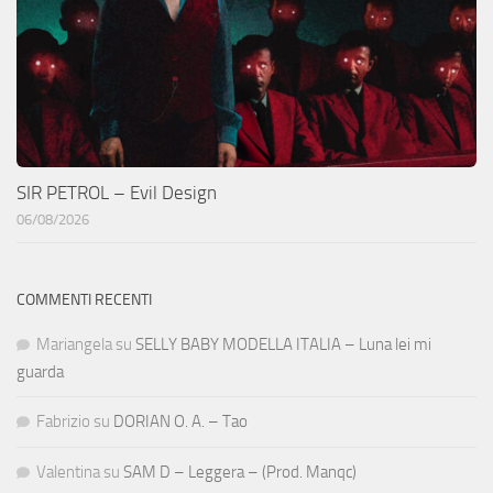
SIR PETROL – Evil Design
06/08/2026
COMMENTI RECENTI
Mariangela
su
SELLY BABY MODELLA ITALIA – Luna lei mi
guarda
Fabrizio
su
DORIAN O. A. – Tao
Valentina
su
SAM D – Leggera – (Prod. Manqc)