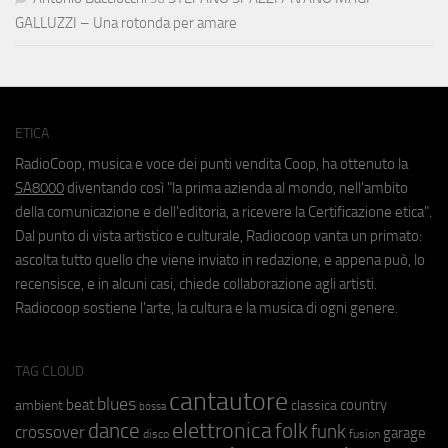
GALLUZZI – Una rotonda per amare
ETICA
RadioCoop, musica e voce dei punti vendita Coop, ha ottenuto la
SA8000
diventando così "la prima azienda al mondo, nell'ambito
della comunicazione e dell'editoria, a ricevere la Certificazione etica".
Dal punto di vista artistico e culturale, Radiocoop vanta un primato:
ascolta tutto quello che viene inviato in redazione, e appena può, lo
recensisce, e in alcuni casi, chiede collaborazione agli artisti.
Radiocoop sostiene l'arte, la cultura e la musica di ogni genere.
TAG CLOUD
cantautore
blues
beat
country
ambient
classica
bossa
elettronica
dance
folk
funk
crossover
garage
fusion
disco