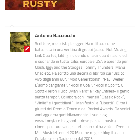
Antonio Bacciocchi
Scrittore, musicista, blogger. Ha militato come
batterista in una ventina di gruppi (tra cui Not Moving,
Link Quartet, Lilith), incidendo una cinquantina di dischi
e suonando in tutta Italia, Europa e USA e aprendo per
Clash, Iggy and the Stooges, Johnny Thunders, Manu
Chao etc. Ha scritto una decina di libri tra cui "Uscito
vivo dagli anni 80", "Mod Generations", "Paul Weller,
L’uomo cangiante", "Rock n Goal", "Rock n Spor"t, Gil
Scott-Heron Il Bob Dylan Nero" e "Ray Charles- Il genio
senza tempo". Collabora con i mensili “Classic Rock”,
"Vinile" e i quotidiani “Il Manifesto” e “Libertà”. E' tra i
giurati del Premio Tenco e del Rockol Awards. Da sedici
anni aggiorna quotidianamente il suo blog
www.tonyface.blogspot.it dove parla di musica,
cinema, culture varie, sport e con cui ha vinto il Premio
Mei Musicletter del 2016 come miglior blog italiano.
Collabora con Radiocoop dal 2003.