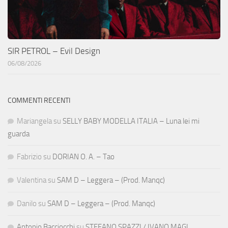
SIR PETROL – Evil Design
06/08/2026
COMMENTI RECENTI
Mariangela
su
SELLY BABY MODELLA ITALIA – Luna lei mi
guarda
Fabrizio
su
DORIAN O. A. – Tao
Valentina
su
SAM D – Leggera – (Prod. Manqc)
Danilo
su
SAM D – Leggera – (Prod. Manqc)
Antonio Bacciocchi
su
STEFANO SPAZZI / IVANO MAGI