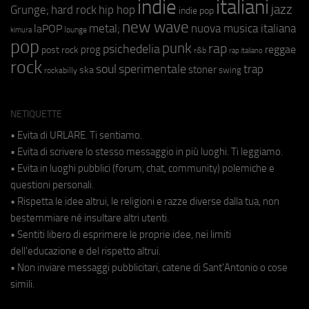
indie
italiani
jazz
hip hop
Grunge;
hard rock
indie pop
new wave
metal;
nuova musica italiana
laPOP
lounge
kimura
pop
punk
rap
psichedelia
reggae
prog
post rock
r&b
rap italiano
rock
soul
sperimentale
trap
stoner
ska
swing
rockabilly
NETIQUETTE
• Evita di URLARE. Ti sentiamo.
• Evita di scrivere lo stesso messaggio in più luoghi. Ti leggiamo.
• Evita in luoghi pubblici (forum, chat, community) polemiche e
questioni personali.
• Rispetta le idee altrui, le religioni e razze diverse dalla tua, non
bestemmiare né insultare altri utenti.
• Sentiti libero di esprimere le proprie idee, nei limiti
dell'educazione e del rispetto altrui.
• Non inviare messaggi pubblicitari, catene di Sant'Antonio o cose
simili.