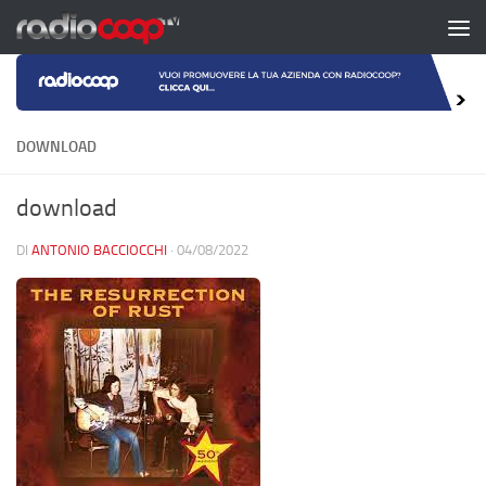
Salta al contenuto
DOWNLOAD
download
DI
ANTONIO BACCIOCCHI
·
04/08/2022