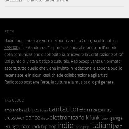
ETICA
RadioCoop, musica e voce dei punti vendita Coop, ha ottenuto la
SA8000
diventando così "la prima azienda al mondo, nell'ambito
della comunicazione e dell'editoria, a ricevere la Certificazione etica".
Dal punto di vista artistico e culturale, Radiocoop vanta un primato:
ascolta tutto quello che viene inviato in redazione, e appena può, lo
recensisce, e in alcuni casi, chiede collaborazione agli artisti.
Radiocoop sostiene l'arte, la cultura e la musica di ogni genere.
TAG CLOUD
cantautore
blues
beat
country
ambient
classica
bossa
elettronica
dance
folk
funk
crossover
garage
fusion
disco
indie
italiani
jazz
hip hop
Grunge;
hard rock
indie pop