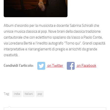
Album d’esordio per la musicista e docente Sabrina Schiralli che
unisce musica classica al pop. Nove brani della classica tradizione
cantautorale che con eclettismo spaziano da Vasco a Paolo Conte,
via Loredana Bertè e l’inedito autografo “Torno qui”. Grandi capacità
interpretative e riarrangiamenti di pregio e arricchiti da grande
creatività.
Condividi l'articolo:
on Twitter
on Facebook
Tag:
indie
italiani
pop