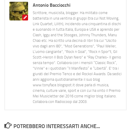
Antonio Bacciocchi
Scrittore, musicista, blogger. Ha militato come
batterista in una ventina di gruppi (tra cui Not Moving,
Link Quartet, Lilith), incidendo una cinquantina di dischi
e suonando in tutta Italia, Europa e USA e aprendo per
Clash, Iggy and the Stooges, Johnny Thunders, Manu
Chao etc. Ha scritto una decina di libri tra cui "Uscito
vivo dagli anni 80", "Mod Generations", "Paul Weller,
L’uomo cangiante", "Rock n Goal", "Rock n Spor"t, Gil
Scott-Heron Il Bob Dylan Nero" e "Ray Charles- Il genio
senza tempo". Collabora con i mensili “Classic Rock”,
"Vinile" e i quotidiani “Il Manifesto” e “Libertà”. E' tra i
giurati del Premio Tenco e del Rockol Awards. Da sedici
anni aggiorna quotidianamente il suo blog
www.tonyface.blogspot.it dove parla di musica,
cinema, culture varie, sport e con cui ha vinto il Premio
Mei Musicletter del 2016 come miglior blog italiano.
Collabora con Radiocoop dal 2003.
POTREBBERO INTERESSARTI ANCHE...