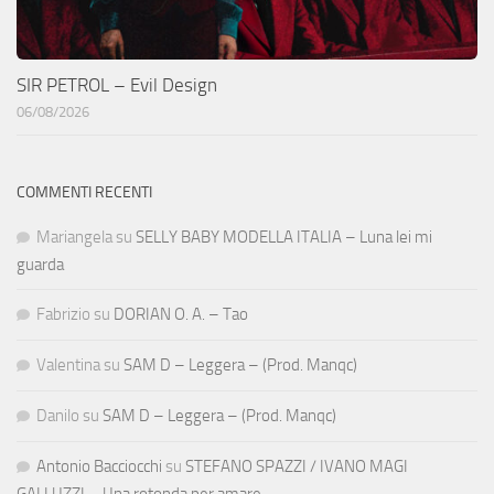
SIR PETROL – Evil Design
06/08/2026
COMMENTI RECENTI
Mariangela
su
SELLY BABY MODELLA ITALIA – Luna lei mi
guarda
Fabrizio
su
DORIAN O. A. – Tao
Valentina
su
SAM D – Leggera – (Prod. Manqc)
Danilo
su
SAM D – Leggera – (Prod. Manqc)
Antonio Bacciocchi
su
STEFANO SPAZZI / IVANO MAGI
GALLUZZI – Una rotonda per amare