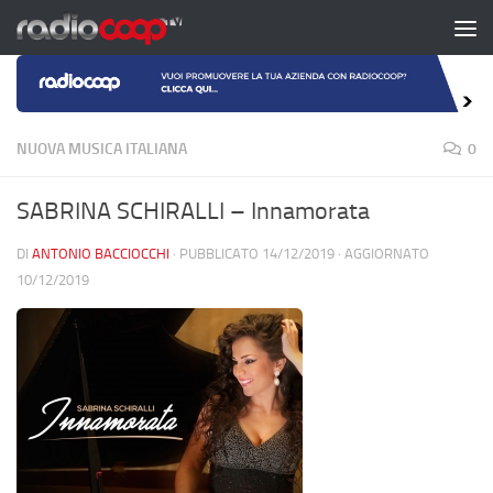
Salta al contenuto
NUOVA MUSICA ITALIANA
0
SABRINA SCHIRALLI – Innamorata
DI
ANTONIO BACCIOCCHI
· PUBBLICATO
14/12/2019
· AGGIORNATO
10/12/2019