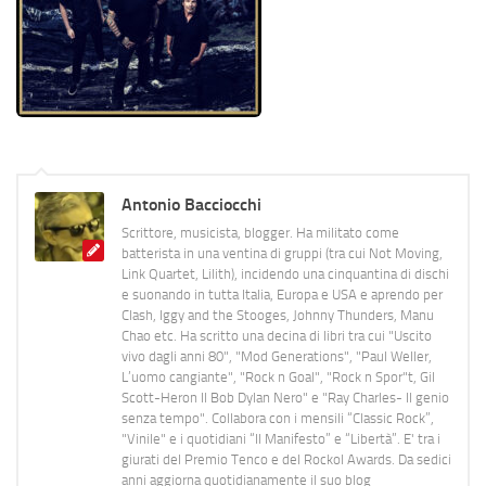
Antonio Bacciocchi
Scrittore, musicista, blogger. Ha militato come
batterista in una ventina di gruppi (tra cui Not Moving,
Link Quartet, Lilith), incidendo una cinquantina di dischi
e suonando in tutta Italia, Europa e USA e aprendo per
Clash, Iggy and the Stooges, Johnny Thunders, Manu
Chao etc. Ha scritto una decina di libri tra cui "Uscito
vivo dagli anni 80", "Mod Generations", "Paul Weller,
L’uomo cangiante", "Rock n Goal", "Rock n Spor"t, Gil
Scott-Heron Il Bob Dylan Nero" e "Ray Charles- Il genio
senza tempo". Collabora con i mensili “Classic Rock”,
"Vinile" e i quotidiani “Il Manifesto” e “Libertà”. E' tra i
giurati del Premio Tenco e del Rockol Awards. Da sedici
anni aggiorna quotidianamente il suo blog