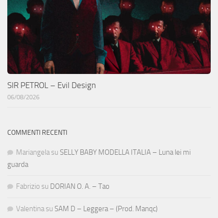
SIR PETROL – Evil Design
06/08/2026
COMMENTI RECENTI
Mariangela
su
SELLY BABY MODELLA ITALIA – Luna lei mi
guarda
Fabrizio
su
DORIAN O. A. – Tao
Valentina
su
SAM D – Leggera – (Prod. Manqc)