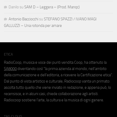
Danilo
su
SAM D – Leggera – (Prod. Manqc)
Antonio Bacciocchi
su
STEFANO SPAZZI / IVANO MAGI
GALLUZZI – Una rotonda per amare
ETICA
RadioCoop, musica e voce dei punti vendita Coop, ha ottenuto la
SA8000
diventando così "la prima azienda al mondo, nell'ambito
della comunicazione e dell'editoria, a ricevere la Certificazione etica".
Dal punto di vista artistico e culturale, Radiocoop vanta un primato:
ascolta tutto quello che viene inviato in redazione, e appena può, lo
recensisce, e in alcuni casi, chiede collaborazione agli artisti.
Radiocoop sostiene l'arte, la cultura e la musica di ogni genere.
TAG CLOUD