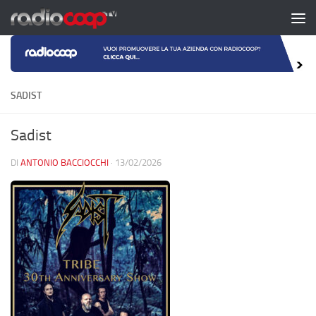
Salta al contenuto
SADIST
Sadist
DI
ANTONIO BACCIOCCHI
·
13/02/2026