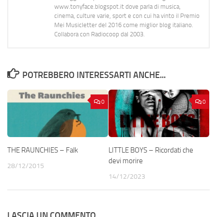
www.tonyface.blogspot.it dove parla di musica,
cinema, culture varie, sport e con cui ha vinto il Premio
Mei Musicletter del 2016 come miglior blog italiano.
Collabora con Radiocoop dal 2003.
POTREBBERO INTERESSARTI ANCHE...
0
0
THE RAUNCHIES – Falk
LITTLE BOYS – Ricordati che
devi morire
28/12/2015
14/12/2023
LASCIA UN COMMENTO