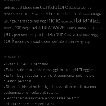
cantautore
blues
beat
country
ambient
classica
bossa
elettronica
dance
folk
funk
crossover
garage
fusion
disco
indie
italiani
jazz
hip hop
Grunge;
hard rock
indie pop
new wave
metal;
nuova musica italiana
laPOP
lounge
kimura
pop
punk
rap
psichedelia
reggae
prog
post rock
r&b
rap italiano
rock
soul
sperimentale
trap
stoner
ska
swing
rockabilly
NETIQUETTE
• Evita di URLARE. Ti sentiamo.
• Evita di scrivere lo stesso messaggio in più luoghi. Ti leggiamo.
• Evita in luoghi pubblici (forum, chat, community) polemiche e
questioni personali.
• Rispetta le idee altrui, le religioni e razze diverse dalla tua, non
bestemmiare né insultare altri utenti.
• Sentiti libero di esprimere le proprie idee, nei limiti
dell'educazione e del rispetto altrui.