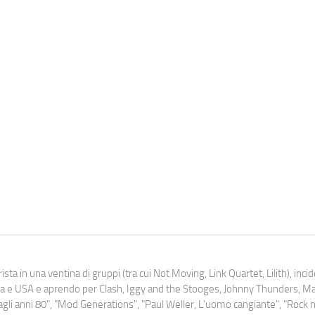
ista in una ventina di gruppi (tra cui Not Moving, Link Quartet, Lilith), inc
uropa e USA e aprendo per Clash, Iggy and the Stooges, Johnny Thunders, 
o dagli anni 80", "Mod Generations", "Paul Weller, L’uomo cangiante", "Rock n