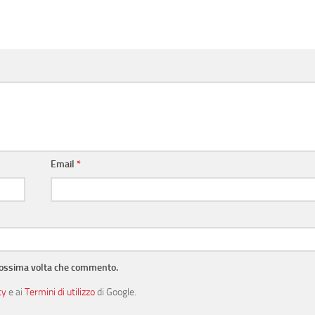
Email
*
prossima volta che commento.
cy
e ai
Termini di utilizzo
di Google.