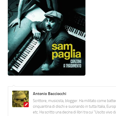
Antonio Bacciocchi
Scrittore, musicista, blogger. Ha militato come batter
cinquantina di dischi e suonando in tutta Italia, E
etc. Ha scritto una decina di libri tra cui "Uscito viv