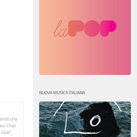
NUOVA MUSICA ITALIANA
idendo una
Manu Chao
 Goal",