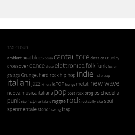
TAG CLOUD
cantautore
blues
beat
country
ambient
classica
bossa
elettronica
dance
folk
funk
crossover
fusion
disco
indie
hip hop
Grunge;
hard rock
garage
indie pop
italiani
new wave
jazz
metal;
laPOP
lounge
kimura
pop
psichedelia
nuova musica italiana
prog
post rock
rock
punk
rap
soul
reggae
ska
r&b
rockabilly
rap italiano
sperimentale
trap
stoner
swing