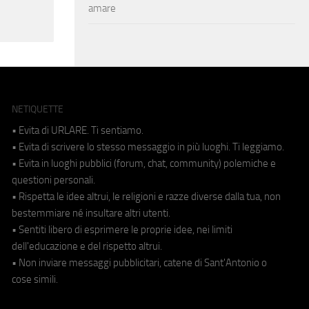
amare
NETIQUETTE
• Evita di URLARE. Ti sentiamo.
• Evita di scrivere lo stesso messaggio in più luoghi. Ti leggiamo.
• Evita in luoghi pubblici (forum, chat, community) polemiche e
questioni personali.
• Rispetta le idee altrui, le religioni e razze diverse dalla tua, non
bestemmiare né insultare altri utenti.
• Sentiti libero di esprimere le proprie idee, nei limiti
dell'educazione e del rispetto altrui.
• Non inviare messaggi pubblicitari, catene di Sant'Antonio o
cose simili.