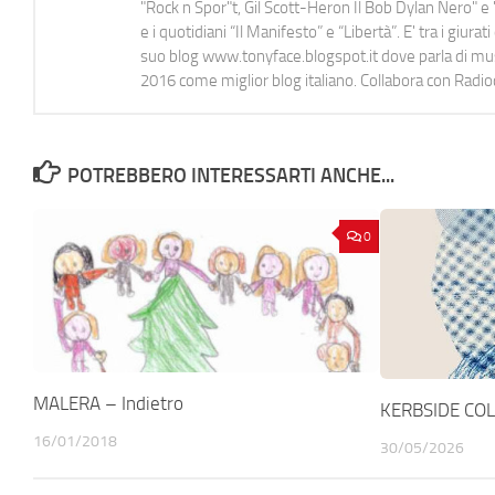
"Rock n Spor"t, Gil Scott-Heron Il Bob Dylan Nero" e "
e i quotidiani “Il Manifesto” e “Libertà”. E' tra i gi
suo blog www.tonyface.blogspot.it dove parla di music
2016 come miglior blog italiano. Collabora con Radi
POTREBBERO INTERESSARTI ANCHE...
0
MALERA – Indietro
KERBSIDE COL
16/01/2018
30/05/2026