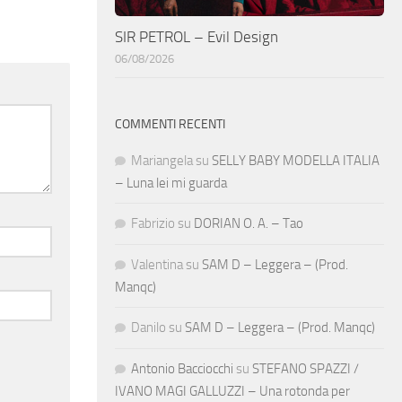
SIR PETROL – Evil Design
06/08/2026
COMMENTI RECENTI
Mariangela
su
SELLY BABY MODELLA ITALIA
– Luna lei mi guarda
Fabrizio
su
DORIAN O. A. – Tao
Valentina
su
SAM D – Leggera – (Prod.
Manqc)
Danilo
su
SAM D – Leggera – (Prod. Manqc)
Antonio Bacciocchi
su
STEFANO SPAZZI /
IVANO MAGI GALLUZZI – Una rotonda per