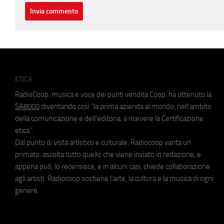
ETICA
RadioCoop, musica e voce dei punti vendita Coop, ha ottenuto la
SA8000
diventando così "la prima azienda al mondo, nell'ambito
della comunicazione e dell'editoria, a ricevere la Certificazione
etica".
Dal punto di vista artistico e culturale, Radiocoop vanta un
primato: ascolta tutto quello che viene inviato in redazione, e
appena può, lo recensisce, e in alcuni casi, chiede collaborazione
agli artisti. Radiocoop sostiene l'arte, la cultura e la musica di ogni
genere.