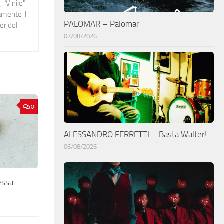
 "Vinile"
namente il
PALOMAR – Palomar
er del
07/08/2026
0
ALESSANDRO FERRETTI – Basta Walter!
06/08/2026
essa