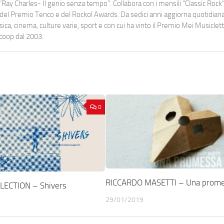
Ray Charles- Il genio senza tempo". Collabora con i mensili “Classic Rock”,
urati del Premio Tenco e del Rockol Awards. Da sedici anni aggiorna quotidia
a, cinema, culture varie, sport e con cui ha vinto il Premio Mei Musiclett
ocoop dal 2003.
0
RICCARDO MASETTI – Una prom
LECTION – Shivers
29/01/2019