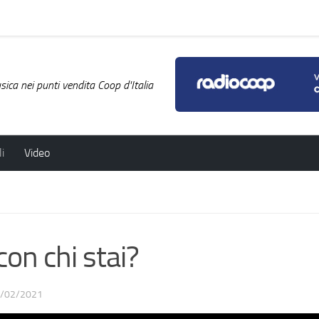
ica nei punti vendita Coop d'Italia
i
Video
n chi stai?
/02/2021