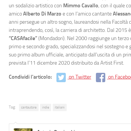
un sodalizio artistico con
Mimmo Cavallo
, con il quale 
amico
Alberto Di Marzo
e con l’amico cantante
Alessan
anni persegue un altro sogno, laureandosi nella Facoltà d
intraprendendo, così, la carriera di architetto. Dal 2015 è 
“CASAfacile”
(Mondadori). Nel 2000 raggiunge un terzo ob
primo e secondo grado, specializzandosi nel sostegno e g
suo primo album ufficiale, anticipato dall’uscita di un p
prevista l’11 dicembre 2020 distribuito da Artist First.
Condividi l'articolo:
on Twitter
on Facebo
Tag:
cantautore
indie
italiani