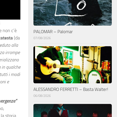
i
e non c’è
PALOMAR – Palomar
atesta
(da
07/08/2026
eduto alla
nza irrompe
erializzano
a in qualche
tutti i modi
uoni e
ALESSANDRO FERRETTI – Basta Walter!
06/08/2026
vergenze”
no,
la storia