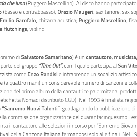
da che luna
(Ruggero Mascellino). Al disco hanno partecipato 
co
(basso e contrabbasso),
Orazio Maugeri,
sax tenore, sax so
Emilio Garofalo
, chitarra acustica;
Ruggiero Mascellino
, fi
s Hutchings
, violino.
donimo di
Salvatore Samaritano
) è un
cantautore, musicista
 parte del gruppo
“Time Out”,
con il quale partecipa al
San Vito
azzista come
Enzo Randisi
e intraprende un sodalizio artistico
ive (a quattro mani) un considerevole numero di canzoni e col
izione del primo album della cantautrice palermitana, prodott
,
etichetta Nomadi distribuito CGD). Nel 1993 è finalista regio
o
“Sanremo Nuovi Talenti”
, guadagnando la pubblicazione di
 della commissione organizzatrice del quarantacinquesimo Fest
nta il cantautore alle selezioni in corso per “Sanremo Giovan
tival della Canzone Italiana fermandosi solo alle finali. Nel 1