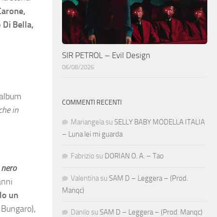
Carone,
 Di Bella,
SIR PETROL – Evil Design
06/08/2026
’album
COMMENTI RECENTI
che in
Mariangela
su
SELLY BABY MODELLA ITALIA
– Luna lei mi guarda
Fabrizio
su
DORIAN O. A. – Tao
 nero
Valentina
su
SAM D – Leggera – (Prod.
anni
Manqc)
lo un
 Bungaro),
Danilo
su
SAM D – Leggera – (Prod. Manqc)