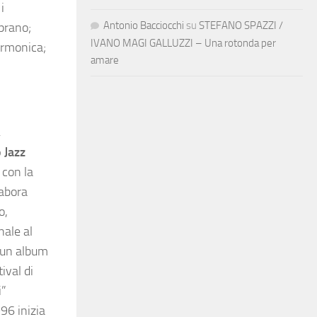
i
Antonio Bacciocchi
su
STEFANO SPAZZI /
prano;
IVANO MAGI GALLUZZI – Una rotonda per
sarmonica;
amare
,
 Jazz
 con la
labora
o,
nale al
 un album
ival di
i”
996 inizia