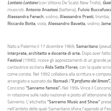
Lontano Lontano
(con Vittorio De Scalzi New Trolls),
Guar
musicisti:
Antonio Anastasi
(batteria),
Fulvio Buccafus
Alessandra Fenech
, violino;
Alessandro Presti
, tromba;
Riccardo Botta
, viola;
Alessandro Bavetta
, violino;
Jame
Nato a Palermo il 17 dicembre 1969,
Samaritano
(pseu
interprete, architetto e docente di arte.
Dopo aver fatto
Festival
(1990), riceve gli apprezzamenti di un grande j
cantautrice siciliana
Aida Satta Flores
, con la quale scr
come corista. Nel 1992 collabora alla scrittura e compos
arrangiato e suonato dai
Nomadi
(
“Il profumo dei limoni”
Concorso
“Sanremo famosi”.
Nel 1994 Vince il Concors
in rotazione sulle radio nazionali e posto all’attenzione
Sanremo. L’etichetta
“Sanremo Music and Show”
prese
nell’ambito delle quali Samaritano sfiora l’approdo al Fes