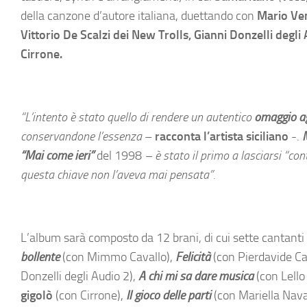
della canzone d’autore italiana, duettando con
Mario Ven
Vittorio De Scalzi dei New Trolls, Gianni Donzelli degli
Cirrone.
“L’intento è stato quello di rendere un
autentico
omaggio ag
conservandone l’essenza
–
racconta l’artista siciliano
-.
“Mai come ieri”
del 1998
– è stato il primo a lasciarsi “c
questa chiave non l’aveva mai pensata”.
L’album sarà composto da 12 brani, di cui sette cantanti i
bollente
(con Mimmo Cavallo),
Felicità
(con Pierdavide C
Donzelli degli Audio 2),
A chi mi sa dare musica
(con Lello
gigolò
(con Cirrone),
Il gioco delle parti
(con Mariella Nav