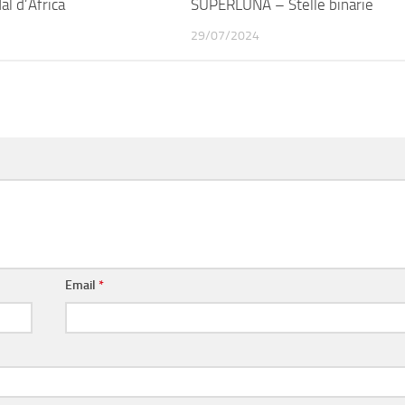
l d’Africa
SUPERLUNA – Stelle binarie
29/07/2024
Email
*