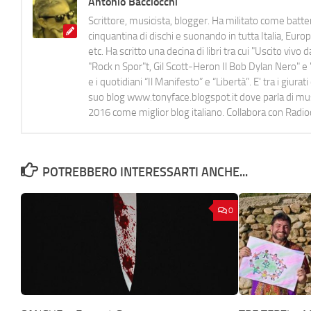
Antonio Bacciocchi
Scrittore, musicista, blogger. Ha militato come batter
cinquantina di dischi e suonando in tutta Italia, E
etc. Ha scritto una decina di libri tra cui "Uscito viv
"Rock n Spor"t, Gil Scott-Heron Il Bob Dylan Nero" e "
e i quotidiani “Il Manifesto” e “Libertà”. E' tra i gi
suo blog www.tonyface.blogspot.it dove parla di music
2016 come miglior blog italiano. Collabora con Radi
POTREBBERO INTERESSARTI ANCHE...
0