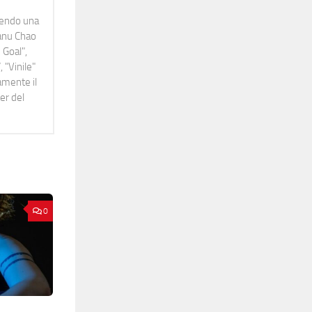
idendo una
Manu Chao
 Goal",
 "Vinile"
namente il
er del
0