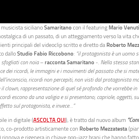
musicista siciliano
Samaritano
con il featuring
Mario Venut
nostalgica di un passato, di un atteggiamento verso la vita ch
enti principali del videoclip scritto e diretto da
Roberto Mezz
ato dallo
Studio Fabio Riccobono
:
“il protagonista è un uomo s
e, sfogliati con noia
–
racconta Samaritano
-.
Nella stessa sta
e dei ricordi, le immagini e i movimenti del passato che si mat
ll’inconscio, ricordi non percepiti, non visti dal protagonista m
 il clown, rappresentazione di quel sé profondo che vorrebbe in 
 ricordi escono da una valigia e si presentano; capriole, oggetti, s
etto sul protagonista, e invece…”
le in digitale (
ASCOLTA QUI
), è tratto dal nuovo album
“Con
ico, co-prodotto artisticamente con
Roberto Mezzatesta
(pia
 rinnova e rigenera in chiave pop-jazz brani che hanno fatto 