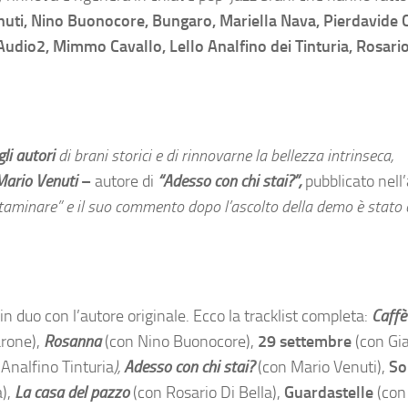
uti, Nino Buonocore, Bungaro, Mariella Nava, Pierdavide 
 Audio2, Mimmo Cavallo, Lello Analfino dei Tinturia, Rosario
li autori
di brani storici e di
rinnovarne la bellezza intrinseca,
Mario Venuti
–
autore di
“Adesso con chi stai?”,
pubblicato nell
ontaminare” e il suo commento dopo l’ascolto della demo è stato 
n duo con l’autore originale. Ecco la tracklist completa:
Caffè
arone),
Rosanna
(con Nino Buonocore),
29 settembre
(con Gi
 Analfino Tinturia
),
Adesso con chi stai?
(con Mario Venuti),
So
a),
La casa del pazzo
(con Rosario Di Bella),
Guardastelle
(con