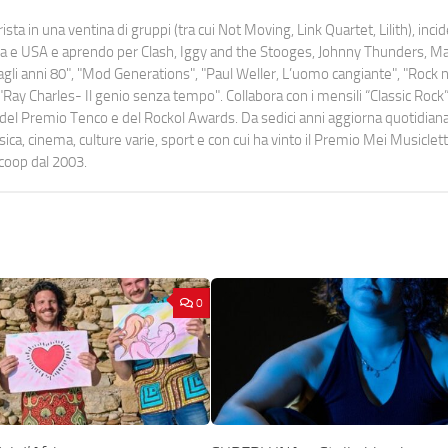
ista in una ventina di gruppi (tra cui Not Moving, Link Quartet, Lilith), inc
uropa e USA e aprendo per Clash, Iggy and the Stooges, Johnny Thunders, 
o dagli anni 80", "Mod Generations", "Paul Weller, L’uomo cangiante", "Rock n
Ray Charles- Il genio senza tempo". Collabora con i mensili “Classic Rock”,
urati del Premio Tenco e del Rockol Awards. Da sedici anni aggiorna quotidia
a, cinema, culture varie, sport e con cui ha vinto il Premio Mei Musiclett
ocoop dal 2003.
0