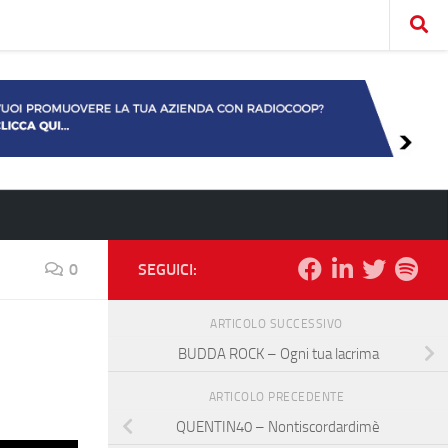
0
SEGUICI:
ARTICOLO SUCCESSIVO
BUDDA ROCK – Ogni tua lacrima
ARTICOLO PRECEDENTE
QUENTIN40 – Nontiscordardimè