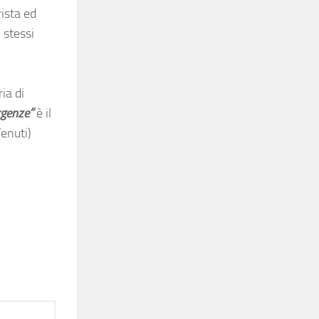
rista ed
i stessi
ia di
genze”
è il
Venuti)