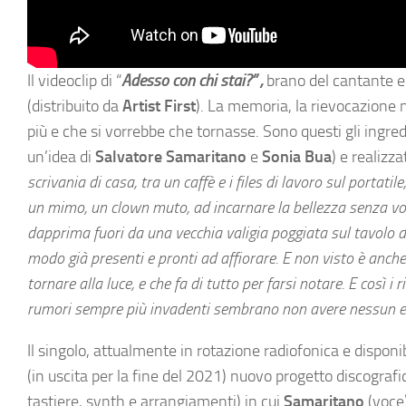
Il videoclip di “
Adesso con chi stai?” ,
brano del cantante e 
(distribuito da
Artist First
). La memoria, la rievocazione 
più e che si vorrebbe che tornasse. Sono questi gli ingredi
un’idea di
Salvatore Samaritano
e
Sonia Bua
) e realizz
scrivania di casa, tra un caffè e i files di lavoro sul portatil
un mimo, un clown muto, ad incarnare la bellezza senza voc
dapprima fuori da una vecchia valigia poggiata sul tavolo de
modo già presenti e pronti ad affiorare. E non visto è anche
tornare alla luce, e che fa di tutto per farsi notare. E così i
rumori sempre più invadenti sembrano non avere nessun eff
Il singolo, attualmente in rotazione radiofonica e disponibi
(in uscita per la fine del 2021) nuovo progetto discograf
tastiere, synth e arrangiamenti) in cui
Samaritano
(voce)