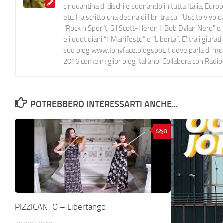
cinquantina di dischi e suonando in tutta Italia, E
etc. Ha scritto una decina di libri tra cui "Uscito viv
"Rock n Spor"t, Gil Scott-Heron Il Bob Dylan Nero" e "
e i quotidiani “Il Manifesto” e “Libertà”. E' tra i gi
suo blog www.tonyface.blogspot.it dove parla di music
2016 come miglior blog italiano. Collabora con Radi
POTREBBERO INTERESSARTI ANCHE...
0
PIZZICANTO – Libertango