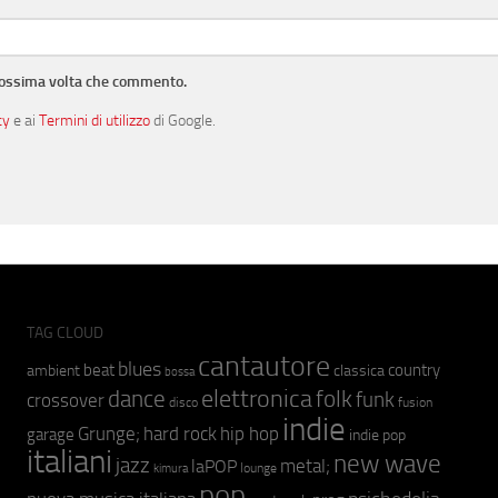
prossima volta che commento.
cy
e ai
Termini di utilizzo
di Google.
TAG CLOUD
cantautore
blues
beat
country
ambient
classica
bossa
elettronica
dance
folk
funk
crossover
fusion
disco
indie
hip hop
Grunge;
hard rock
garage
indie pop
italiani
new wave
jazz
metal;
laPOP
lounge
kimura
pop