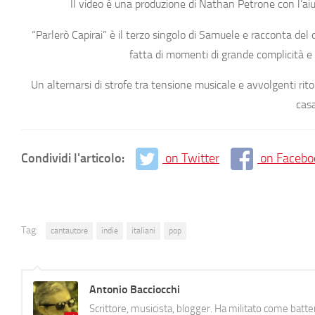
Il video è una produzione di Nathan Petrone con l’aiu
“Parlerò Capirai”
è il terzo singolo di Samuele e racconta del
fatta di momenti di grande complicità e
Un alternarsi di strofe tra tensione musicale e avvolgenti ritor
casa
Condividi l'articolo:
on Twitter
on Facebo
Tag:
cantautore
indie
italiani
pop
Antonio Bacciocchi
Scrittore, musicista, blogger. Ha militato come batter