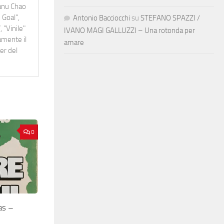
Manu Chao
 Goal",
Antonio Bacciocchi
su
STEFANO SPAZZI /
 "Vinile"
IVANO MAGI GALLUZZI – Una rotonda per
namente il
amare
er del
0
as –