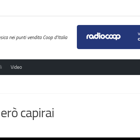
ica nei punti vendita Coop d'Italia
i
Video
rò capirai