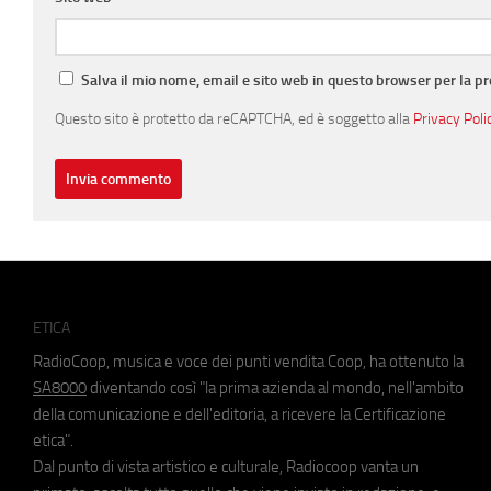
Salva il mio nome, email e sito web in questo browser per la 
Questo sito è protetto da reCAPTCHA, ed è soggetto alla
Privacy Poli
ETICA
RadioCoop, musica e voce dei punti vendita Coop, ha ottenuto la
SA8000
diventando così "la prima azienda al mondo, nell'ambito
della comunicazione e dell'editoria, a ricevere la Certificazione
etica".
Dal punto di vista artistico e culturale, Radiocoop vanta un