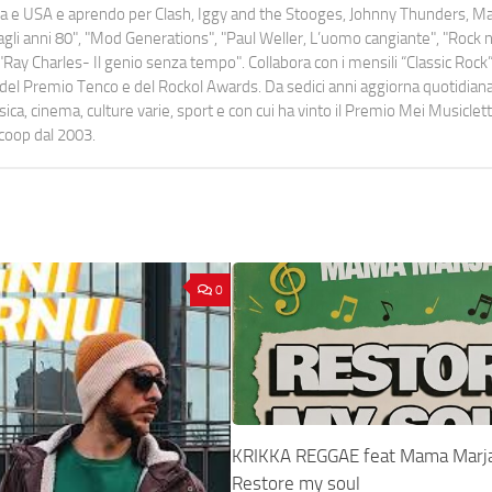
uropa e USA e aprendo per Clash, Iggy and the Stooges, Johnny Thunders, 
o dagli anni 80", "Mod Generations", "Paul Weller, L’uomo cangiante", "Rock n
Ray Charles- Il genio senza tempo". Collabora con i mensili “Classic Rock”,
urati del Premio Tenco e del Rockol Awards. Da sedici anni aggiorna quotidia
a, cinema, culture varie, sport e con cui ha vinto il Premio Mei Musiclett
ocoop dal 2003.
0
KRIKKA REGGAE feat Mama Marj
Restore my soul