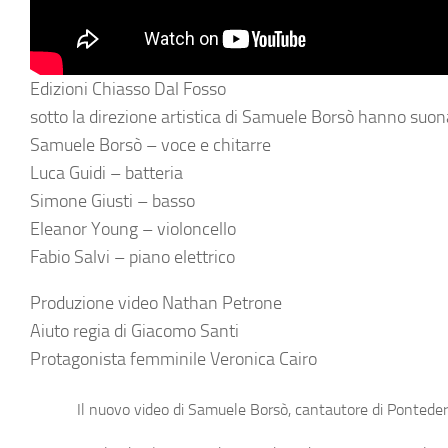
Edizioni Chiasso Dal Fosso
sotto la direzione artistica di Samuele Borsò hanno suon
Samuele Borsò – voce e chitarre
Luca Guidi – batteria
Simone Giusti – basso
Eleanor Young – violoncello
Fabio Salvi – piano elettrico
Produzione video Nathan Petrone
Aiuto regia di Giacomo Santi
Protagonista femminile Veronica Cairo
Il nuovo video di
Samuele Borsò,
cantautore di Ponteder