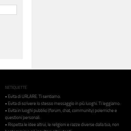
NETIQUETTE
• Evita di URLARE. Ti sentiamo.
• Evita di scrivere lo stesso messaggio in più luoghi. Ti leggiamo.
• Evita in luoghi pubblici (forum, chat, community) polemiche e
questioni personali.
• Rispetta le idee altrui, le religioni e razze diverse dalla tua, non