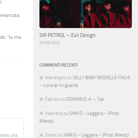
o.
tormentata
SIR PETROL – Evil Design
ndo,
“la mia
06/08/2026
COMMENTI RECENTI
Mariangela
su
SELLY BABY MODELLA ITALIA
– Luna lei mi guarda
Fabrizio
su
DORIAN O. A. – Tao
Valentina
su
SAM D – Leggera – (Prod.
Manqc)
Danilo
su
SAM D – Leggera – (Prod. Manqc)
idendo una