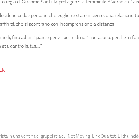
to regia di Giacomo Santi, la protagonista femminile è Veronica Cair
 desiderio di due persone che vogliono stare insieme, una relazione 
 affinità che si scontrano con incomprensione e distanza.
nelli, fino ad un
“pianto per gli occhi di noi”
liberatorio, perché in fo
 sta dentro la tua…”
ok
ista in una ventina di gruppi (tra cui Not Moving, Link Quartet, Lilith), inc