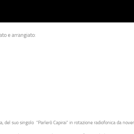
ato e arrangiato:
a, del suo singolo
“Parlerò Capirai”
in rotazione radiofonica da nove