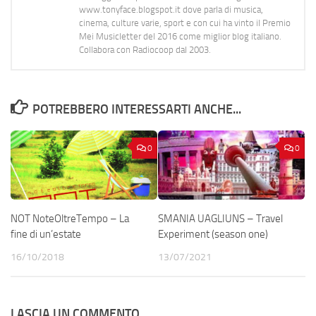
www.tonyface.blogspot.it dove parla di musica,
cinema, culture varie, sport e con cui ha vinto il Premio
Mei Musicletter del 2016 come miglior blog italiano.
Collabora con Radiocoop dal 2003.
POTREBBERO INTERESSARTI ANCHE...
0
0
NOT NoteOltreTempo – La
SMANIA UAGLIUNS – Travel
fine di un’estate
Experiment (season one)
16/10/2018
13/07/2021
LASCIA UN COMMENTO