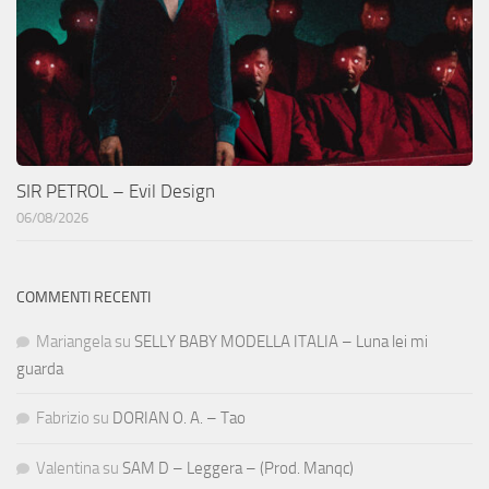
SIR PETROL – Evil Design
06/08/2026
COMMENTI RECENTI
Mariangela
su
SELLY BABY MODELLA ITALIA – Luna lei mi
guarda
Fabrizio
su
DORIAN O. A. – Tao
Valentina
su
SAM D – Leggera – (Prod. Manqc)