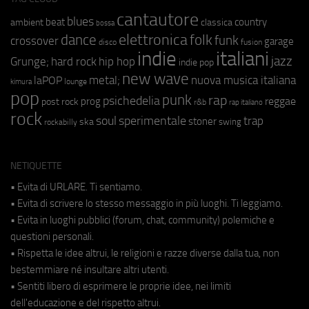
cantautore
blues
beat
country
ambient
classica
bossa
elettronica
dance
folk
funk
crossover
garage
fusion
disco
indie
italiani
jazz
hip hop
Grunge;
hard rock
indie pop
new wave
metal;
nuova musica italiana
laPOP
lounge
kimura
pop
punk
rap
psichedelia
reggae
prog
post rock
r&b
rap italiano
rock
soul
sperimentale
trap
stoner
ska
swing
rockabilly
NETIQUETTE
• Evita di URLARE. Ti sentiamo.
• Evita di scrivere lo stesso messaggio in più luoghi. Ti leggiamo.
• Evita in luoghi pubblici (forum, chat, community) polemiche e
questioni personali.
• Rispetta le idee altrui, le religioni e razze diverse dalla tua, non
bestemmiare né insultare altri utenti.
• Sentiti libero di esprimere le proprie idee, nei limiti
dell'educazione e del rispetto altrui.