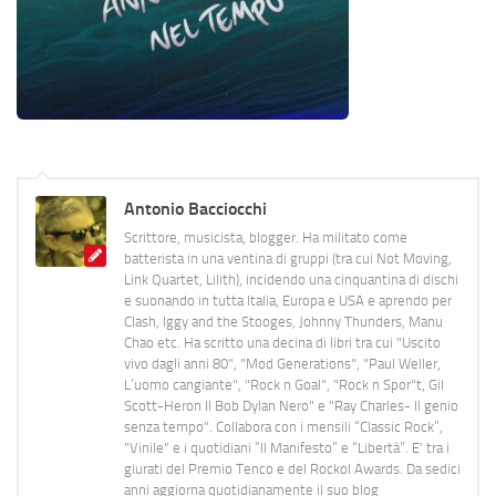
Antonio Bacciocchi
Scrittore, musicista, blogger. Ha militato come
batterista in una ventina di gruppi (tra cui Not Moving,
Link Quartet, Lilith), incidendo una cinquantina di dischi
e suonando in tutta Italia, Europa e USA e aprendo per
Clash, Iggy and the Stooges, Johnny Thunders, Manu
Chao etc. Ha scritto una decina di libri tra cui "Uscito
vivo dagli anni 80", "Mod Generations", "Paul Weller,
L’uomo cangiante", "Rock n Goal", "Rock n Spor"t, Gil
Scott-Heron Il Bob Dylan Nero" e "Ray Charles- Il genio
senza tempo". Collabora con i mensili “Classic Rock”,
"Vinile" e i quotidiani “Il Manifesto” e “Libertà”. E' tra i
giurati del Premio Tenco e del Rockol Awards. Da sedici
anni aggiorna quotidianamente il suo blog