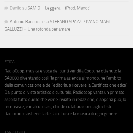
Danilo
su
SAM D – Leggera – (Prod. Manqc)
Antonio Bacciocchi
su
STEFANO SPAZZI / IVANO MAGI
GALLUZZI – Una rotonda per amare
ETICA
RadioCoop, musica e voce dei punti vendita Coop, ha ottenuto la
SA8000
diventando così "la prima azienda al mondo, nell'ambito
della comunicazione e dell'editoria, a ricevere la Certificazione etica".
Dal punto di vista artistico e culturale, Radiocoop vanta un primato:
ascolta tutto quello che viene inviato in redazione, e appena può, lo
recensisce, e in alcuni casi, chiede collaborazione agli artisti.
Radiocoop sostiene l'arte, la cultura e la musica di ogni genere.
TAG CLOUD