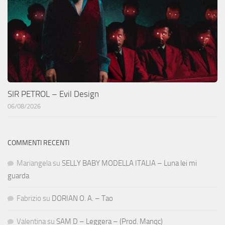
SIR PETROL – Evil Design
06/08/2026
COMMENTI RECENTI
Mariangela
su
SELLY BABY MODELLA ITALIA – Luna lei mi
guarda
Fabrizio
su
DORIAN O. A. – Tao
Valentina
su
SAM D – Leggera – (Prod. Manqc)