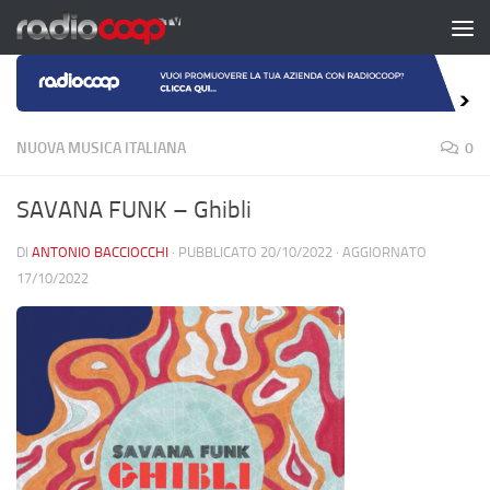
Salta al contenuto
NUOVA MUSICA ITALIANA
0
SAVANA FUNK – Ghibli
DI
ANTONIO BACCIOCCHI
· PUBBLICATO
20/10/2022
· AGGIORNATO
17/10/2022