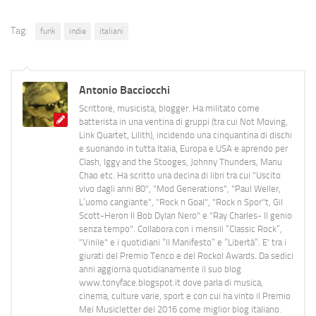
Tag:
funk
indie
italiani
Antonio Bacciocchi
Scrittore, musicista, blogger. Ha militato come
batterista in una ventina di gruppi (tra cui Not Moving,
Link Quartet, Lilith), incidendo una cinquantina di dischi
e suonando in tutta Italia, Europa e USA e aprendo per
Clash, Iggy and the Stooges, Johnny Thunders, Manu
Chao etc. Ha scritto una decina di libri tra cui "Uscito
vivo dagli anni 80", "Mod Generations", "Paul Weller,
L’uomo cangiante", "Rock n Goal", "Rock n Spor"t, Gil
Scott-Heron Il Bob Dylan Nero" e "Ray Charles- Il genio
senza tempo". Collabora con i mensili “Classic Rock”,
"Vinile" e i quotidiani “Il Manifesto” e “Libertà”. E' tra i
giurati del Premio Tenco e del Rockol Awards. Da sedici
anni aggiorna quotidianamente il suo blog
www.tonyface.blogspot.it dove parla di musica,
cinema, culture varie, sport e con cui ha vinto il Premio
Mei Musicletter del 2016 come miglior blog italiano.