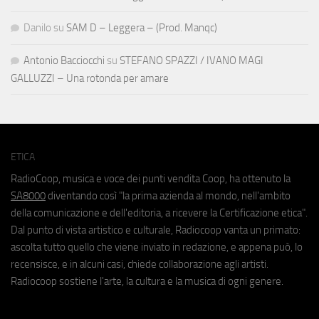
Danilo
su
SAM D – Leggera – (Prod. Manqc)
Antonio Bacciocchi
su
STEFANO SPAZZI / IVANO MAGI
GALLUZZI – Una rotonda per amare
ETICA
RadioCoop, musica e voce dei punti vendita Coop, ha ottenuto la
SA8000
diventando così "la prima azienda al mondo, nell'ambito
della comunicazione e dell'editoria, a ricevere la Certificazione etica".
Dal punto di vista artistico e culturale, Radiocoop vanta un primato:
ascolta tutto quello che viene inviato in redazione, e appena può, lo
recensisce, e in alcuni casi, chiede collaborazione agli artisti.
Radiocoop sostiene l'arte, la cultura e la musica di ogni genere.