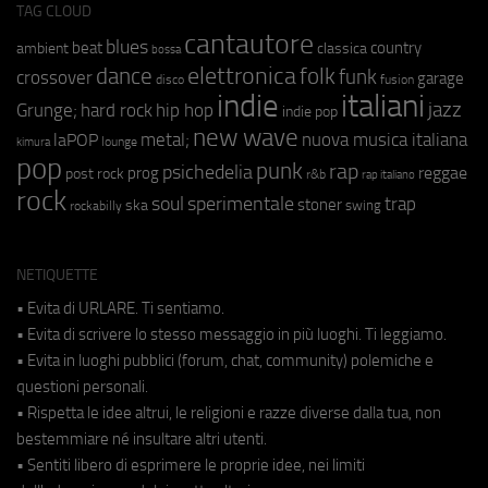
TAG CLOUD
cantautore
blues
beat
country
ambient
classica
bossa
elettronica
dance
folk
funk
crossover
garage
fusion
disco
indie
italiani
jazz
hip hop
Grunge;
hard rock
indie pop
new wave
metal;
nuova musica italiana
laPOP
lounge
kimura
pop
punk
rap
psichedelia
reggae
prog
post rock
r&b
rap italiano
rock
soul
sperimentale
trap
stoner
ska
swing
rockabilly
NETIQUETTE
• Evita di URLARE. Ti sentiamo.
• Evita di scrivere lo stesso messaggio in più luoghi. Ti leggiamo.
• Evita in luoghi pubblici (forum, chat, community) polemiche e
questioni personali.
• Rispetta le idee altrui, le religioni e razze diverse dalla tua, non
bestemmiare né insultare altri utenti.
• Sentiti libero di esprimere le proprie idee, nei limiti