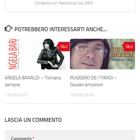
Collabora con Radiocoop dal 2003.
POTREBBERO INTERESSARTI ANCHE...
0
0
ANGELA BARALDI – Tornano
RUGGERO DE I TIMIDI –
sempre
Giovani emozioni
11/03/2017
10/09/2018
LASCIA UN COMMENTO
Commento
*