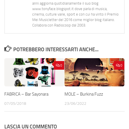
anni aggiorna quotidianamente il suo blog
www.tonyface.blogspot.it dove parla di musica,
cinema, culture varie, sport e con cui ha vinto il Premio
Mei Musicletter del 2016 come miglior blog italiano.
Collabora con Radiocoop dal 2003.
POTREBBERO INTERESSARTI ANCHE...
0
0
FABRICA – Bar Sayonara
MOLE – Burkina Fuzz
07/05/2018
23/06/2022
LASCIA UN COMMENTO