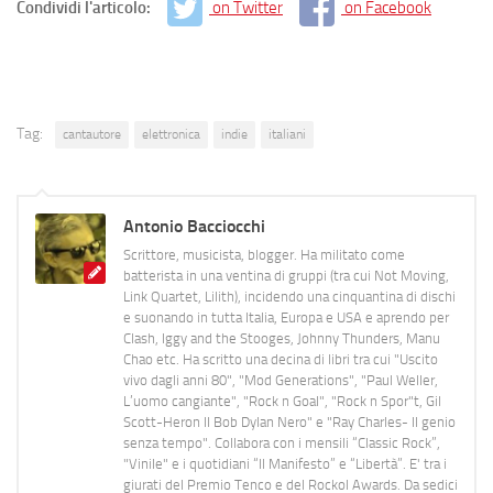
Condividi l'articolo:
on Twitter
on Facebook
Tag:
cantautore
elettronica
indie
italiani
Antonio Bacciocchi
Scrittore, musicista, blogger. Ha militato come
batterista in una ventina di gruppi (tra cui Not Moving,
Link Quartet, Lilith), incidendo una cinquantina di dischi
e suonando in tutta Italia, Europa e USA e aprendo per
Clash, Iggy and the Stooges, Johnny Thunders, Manu
Chao etc. Ha scritto una decina di libri tra cui "Uscito
vivo dagli anni 80", "Mod Generations", "Paul Weller,
L’uomo cangiante", "Rock n Goal", "Rock n Spor"t, Gil
Scott-Heron Il Bob Dylan Nero" e "Ray Charles- Il genio
senza tempo". Collabora con i mensili “Classic Rock”,
"Vinile" e i quotidiani “Il Manifesto” e “Libertà”. E' tra i
giurati del Premio Tenco e del Rockol Awards. Da sedici