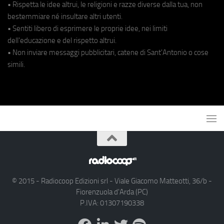
• Rispetta le idee altrui, le religioni e razze diverse dalla tua, non
bestemmiare né insultare altri utenti.
• Sentiti libero di esprimere le proprie idee, nei limiti
dell'educazione e del rispetto altrui.
• Non inviare messaggi pubblicitari, catene di Sant'Antonio o cose
simili.
© 2015 - Radiocoop Edizioni srl - Viale Giacomo Matteotti, 36/b -
Fiorenzuola d'Arda (PC)
P.IVA: 01307190338