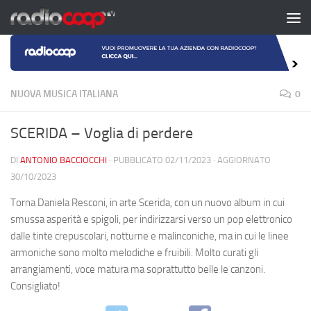
Salta al contenuto
NUOVA MUSICA ITALIANA
0
SCERIDA – Voglia di perdere
DI
ANTONIO BACCIOCCHI
· PUBBLICATO
02/11/2023
· AGGIORNATO
30/10/2023
Torna Daniela Resconi, in arte Scerida, con un nuovo album in cui
smussa asperità e spigoli, per indirizzarsi verso un pop elettronico
dalle tinte crepuscolari, notturne e malinconiche, ma in cui le linee
armoniche sono molto melodiche e fruibili. Molto curati gli
arrangiamenti, voce matura ma soprattutto belle le canzoni.
Consigliato!