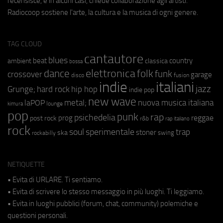
recensisce, e in alcuni casi, chiede collaborazione agli artisti.
Radiocoop sostiene l'arte, la cultura e la musica di ogni genere.
TAG CLOUD
cantautore
blues
beat
country
ambient
classica
bossa
elettronica
dance
folk
funk
crossover
garage
fusion
disco
indie
italiani
jazz
hip hop
Grunge;
hard rock
indie pop
new wave
metal;
nuova musica italiana
laPOP
lounge
kimura
pop
punk
rap
psichedelia
reggae
prog
post rock
r&b
rap italiano
rock
soul
sperimentale
trap
stoner
ska
swing
rockabilly
NETIQUETTE
• Evita di URLARE. Ti sentiamo.
• Evita di scrivere lo stesso messaggio in più luoghi. Ti leggiamo.
• Evita in luoghi pubblici (forum, chat, community) polemiche e
questioni personali.