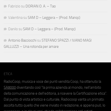
Fabrizio
su
DORIAN O. A. – Tao
Valentina
su
SAM D – Leggera – (Prod. Manqc)
Danilo
su
SAM D – Leggera – (Prod. Manqc)
Antonio Bacciocchi
su
STEFANO SPAZZI / IVANO MAGI
GALLUZZI – Una rotonda per amare
ETICA
RadioCoop, musica e voce dei punti vendita Coop, ha ottenuto la
SA8000
diventando così "la prima azienda al mondo, nell'ambito
della comunicazione e dell'editoria, a ricevere la Certificazione etica".
Dal punto di vista artistico e culturale, Radiocoop vanta un primato:
ascolta tutto quello che viene inviato in redazione, e appena può, lo