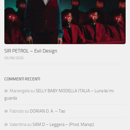
SIR PETROL – Evil Design
06/08/2026
COMMENTI RECENTI
Mariangela
su
SELLY BABY MODELLA ITALIA – Luna lei mi
guarda
Fabrizio
su
DORIAN O. A. – Tao
Valentina
su
SAM D – Leggera – (Prod. Manqc)