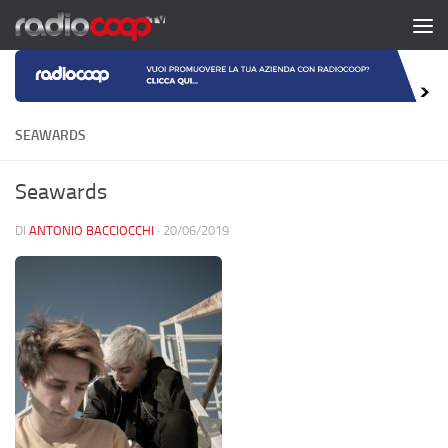
Salta al contenuto
SEAWARDS
Seawards
DI
ANTONIO BACCIOCCHI
·
20/06/2019