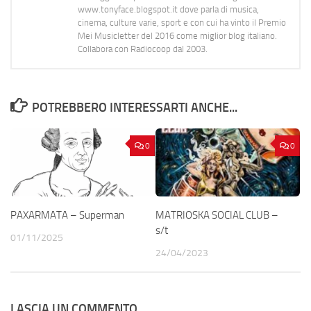
www.tonyface.blogspot.it dove parla di musica,
cinema, culture varie, sport e con cui ha vinto il Premio
Mei Musicletter del 2016 come miglior blog italiano.
Collabora con Radiocoop dal 2003.
POTREBBERO INTERESSARTI ANCHE...
0
0
PAXARMATA – Superman
MATRIOSKA SOCIAL CLUB –
s/t
01/11/2025
24/04/2023
LASCIA UN COMMENTO