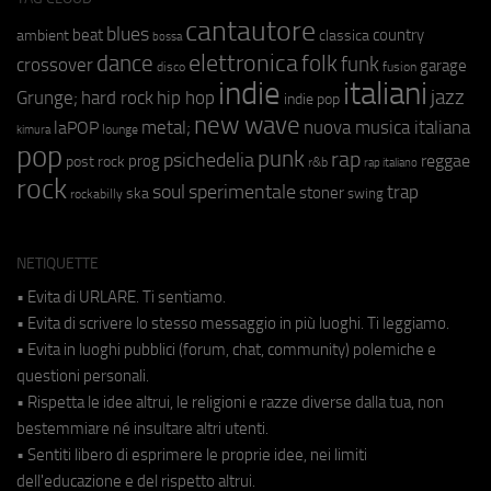
cantautore
blues
beat
country
ambient
classica
bossa
elettronica
dance
folk
funk
crossover
garage
fusion
disco
indie
italiani
jazz
hip hop
Grunge;
hard rock
indie pop
new wave
metal;
nuova musica italiana
laPOP
lounge
kimura
pop
punk
rap
psichedelia
reggae
prog
post rock
r&b
rap italiano
rock
soul
sperimentale
trap
stoner
ska
swing
rockabilly
NETIQUETTE
• Evita di URLARE. Ti sentiamo.
• Evita di scrivere lo stesso messaggio in più luoghi. Ti leggiamo.
• Evita in luoghi pubblici (forum, chat, community) polemiche e
questioni personali.
• Rispetta le idee altrui, le religioni e razze diverse dalla tua, non
bestemmiare né insultare altri utenti.
• Sentiti libero di esprimere le proprie idee, nei limiti
dell'educazione e del rispetto altrui.