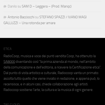
Danilo
su
SAM D – Leggera – (Prod. Manqc)
Antonio Bacciocchi
su
STEFANO SPAZZI / IVANO MAGI
GALLUZZI – Una rotonda per amare
ETICA
RadioCoop, musica e voce dei punti vendita Coop, ha ottenuto la
SA8000
diventando così "la prima azienda al mondo, nell'ambito
della comunicazione e dell'editoria, a ricevere la Certificazione etica".
Dal punto di vista artistico e culturale, Radiocoop vanta un primato:
ascolta tutto quello che viene inviato in redazione, e appena può, lo
recensisce, e in alcuni casi, chiede collaborazione agli artisti.
Radiocoop sostiene l'arte, la cultura e la musica di ogni genere.
TAG CLOUD