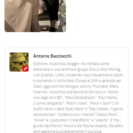
Antonio Bacciocchi
Scrittore, musicista, blogger. Ha militato come
batterista in una ventina di gruppi (tra cui Not Moving,
Link Quartet, Lilith), incidendo una cinquantina di dischi
e suonando in tutta Italia, Europa e USA e aprendo per
Clash, Iggy and the Stooges, Johnny Thunders, Manu
Chao etc. Ha scritto una decina di libri tra cui "Uscito
vivo dagli anni 80", "Mod Generations", "Paul Weller,
L’uomo cangiante", "Rock n Goal", "Rock n Spor"t, Gil
Scott-Heron Il Bob Dylan Nero" e "Ray Charles- Il genio
senza tempo". Collabora con i mensili “Classic Rock”,
"Vinile" e i quotidiani “Il Manifesto” e “Libertà”. E' tra i
giurati del Premio Tenco e del Rockol Awards. Da sedici
anni aggiorna quotidianamente il suo blog