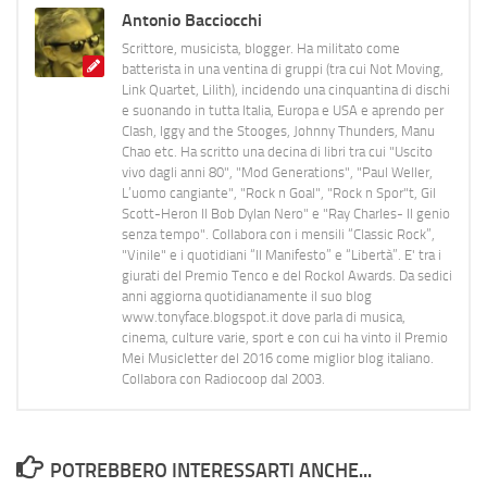
Antonio Bacciocchi
Scrittore, musicista, blogger. Ha militato come
batterista in una ventina di gruppi (tra cui Not Moving,
Link Quartet, Lilith), incidendo una cinquantina di dischi
e suonando in tutta Italia, Europa e USA e aprendo per
Clash, Iggy and the Stooges, Johnny Thunders, Manu
Chao etc. Ha scritto una decina di libri tra cui "Uscito
vivo dagli anni 80", "Mod Generations", "Paul Weller,
L’uomo cangiante", "Rock n Goal", "Rock n Spor"t, Gil
Scott-Heron Il Bob Dylan Nero" e "Ray Charles- Il genio
senza tempo". Collabora con i mensili “Classic Rock”,
"Vinile" e i quotidiani “Il Manifesto” e “Libertà”. E' tra i
giurati del Premio Tenco e del Rockol Awards. Da sedici
anni aggiorna quotidianamente il suo blog
www.tonyface.blogspot.it dove parla di musica,
cinema, culture varie, sport e con cui ha vinto il Premio
Mei Musicletter del 2016 come miglior blog italiano.
Collabora con Radiocoop dal 2003.
POTREBBERO INTERESSARTI ANCHE...