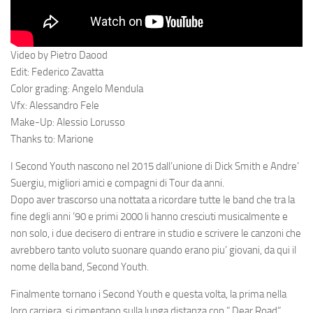
Video by Pietro Daood
Edit: Federico Zavatta
Color grading: Angelo Mendula
Vfx: Alessandro Fele
Make-Up: Alessio Lorusso
Thanks to: Marione
I
Second Youth
nascono nel 2015 dall’unione di Dick Smith e Andre’
Suergiu, migliori amici e compagni di Tour da anni.
Dopo aver trascorso una nottata a ricordare tutte le band che tra la
fine degli anni ’90 e primi 2000 li hanno cresciuti musicalmente e
non solo, i due decisero di entrare in studio e scrivere le canzoni che
avrebbero tanto voluto suonare quando erano piu’ giovani, da qui il
nome della band, Second Youth.
Finalmente tornano i Second Youth e questa volta, la prima nella
loro carriera, si cimentano sulla lunga distanza con
” Dear Road”
,