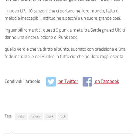
il nuovo LP
. 10 canzoni che ci portano nel loro mondo, fatto di
melodie ineccepibili, attitudine a pacchi e un cuore grande cosí.
Inguaribili romantici,
questi 5 punk a meta’ tra Sardegna ed UK
,
ci
danno una sincera lezione di Punk rock,
quello vero e che va dritto al punto, suonato con precisione e una
fede incrollabile nel Punk e in tutto cio’ che per loro rappresenta.
Condividi l'articolo:
on Twitter
on Facebook
Tag:
indie
italiani
punk
rock