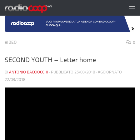
Salta al contenuto
VIDEO
0
SECOND YOUTH – Letter home
DI
ANTONIO BACCIOCCHI
· PUBBLICATO
25/03/2018
· AGGIORNATO
22/03/2018