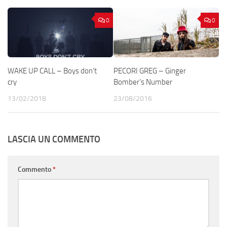
0
0
WAKE UP CALL – Boys don’t
PECORI GREG – Ginger
cry
Bomber’s Number
13/02/2018
23/08/2016
LASCIA UN COMMENTO
Commento
*