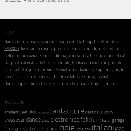
GALLUZZI – Una rotonda per amare
ETICA
RadioCoop, musica e voce dei punti vendita Coop, ha ottenuto la
SA8000
diventando così "la prima azienda al mondo, nell'ambito
della comunicazione e dell'editoria, a ricevere la Certificazione etica".
Dal punto di vista artistico e culturale, Radiocoop vanta un primato:
ascolta tutto quello che viene inviato in redazione, e appena può, lo
recensisce, e in alcuni casi, chiede collaborazione agli artisti.
Radiocoop sostiene l'arte, la cultura e la musica di ogni genere.
TAG CLOUD
cantautore
blues
beat
country
ambient
classica
bossa
elettronica
dance
folk
funk
crossover
garage
fusion
disco
indie
italiani
jazz
hip hop
Grunge;
hard rock
indie pop