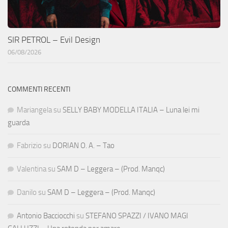
SIR PETROL – Evil Design
06/08/2026
COMMENTI RECENTI
Mariangela
su
SELLY BABY MODELLA ITALIA – Luna lei mi
guarda
Fabrizio
su
DORIAN O. A. – Tao
Valentina
su
SAM D – Leggera – (Prod. Manqc)
Danilo
su
SAM D – Leggera – (Prod. Manqc)
Antonio Bacciocchi
su
STEFANO SPAZZI / IVANO MAGI