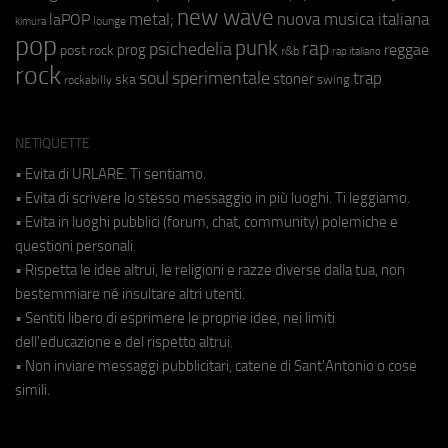
new wave
metal;
nuova musica italiana
laPOP
lounge
kimura
pop
punk
rap
psichedelia
reggae
prog
post rock
r&b
rap italiano
rock
soul
sperimentale
trap
stoner
ska
swing
rockabilly
NETIQUETTE
• Evita di URLARE. Ti sentiamo.
• Evita di scrivere lo stesso messaggio in più luoghi. Ti leggiamo.
• Evita in luoghi pubblici (forum, chat, community) polemiche e
questioni personali.
• Rispetta le idee altrui, le religioni e razze diverse dalla tua, non
bestemmiare né insultare altri utenti.
• Sentiti libero di esprimere le proprie idee, nei limiti
dell'educazione e del rispetto altrui.
• Non inviare messaggi pubblicitari, catene di Sant'Antonio o cose
simili.