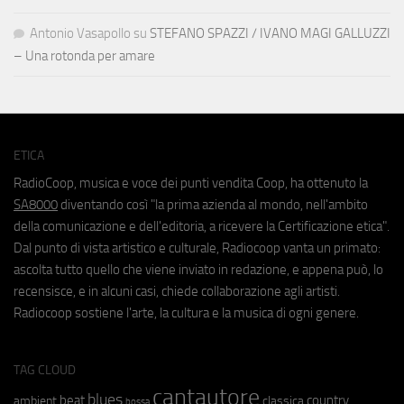
Antonio Vasapollo
su
STEFANO SPAZZI / IVANO MAGI GALLUZZI
– Una rotonda per amare
ETICA
RadioCoop, musica e voce dei punti vendita Coop, ha ottenuto la
SA8000
diventando così "la prima azienda al mondo, nell'ambito
della comunicazione e dell'editoria, a ricevere la Certificazione etica".
Dal punto di vista artistico e culturale, Radiocoop vanta un primato:
ascolta tutto quello che viene inviato in redazione, e appena può, lo
recensisce, e in alcuni casi, chiede collaborazione agli artisti.
Radiocoop sostiene l'arte, la cultura e la musica di ogni genere.
TAG CLOUD
cantautore
blues
beat
country
ambient
classica
bossa