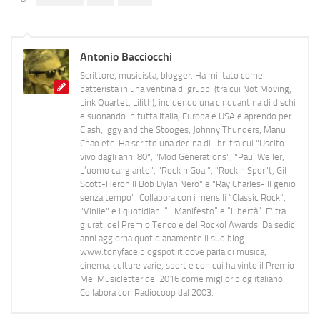
Antonio Bacciocchi
Scrittore, musicista, blogger. Ha militato come
batterista in una ventina di gruppi (tra cui Not Moving,
Link Quartet, Lilith), incidendo una cinquantina di dischi
e suonando in tutta Italia, Europa e USA e aprendo per
Clash, Iggy and the Stooges, Johnny Thunders, Manu
Chao etc. Ha scritto una decina di libri tra cui "Uscito
vivo dagli anni 80", "Mod Generations", "Paul Weller,
L’uomo cangiante", "Rock n Goal", "Rock n Spor"t, Gil
Scott-Heron Il Bob Dylan Nero" e "Ray Charles- Il genio
senza tempo". Collabora con i mensili “Classic Rock”,
"Vinile" e i quotidiani “Il Manifesto” e “Libertà”. E' tra i
giurati del Premio Tenco e del Rockol Awards. Da sedici
anni aggiorna quotidianamente il suo blog
www.tonyface.blogspot.it dove parla di musica,
cinema, culture varie, sport e con cui ha vinto il Premio
Mei Musicletter del 2016 come miglior blog italiano.
Collabora con Radiocoop dal 2003.