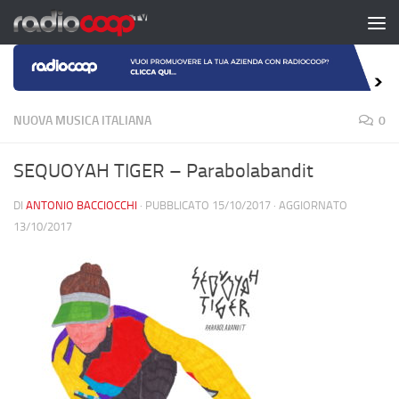
Salta al contenuto
NUOVA MUSICA ITALIANA
0
SEQUOYAH TIGER – Parabolabandit
DI
ANTONIO BACCIOCCHI
· PUBBLICATO
15/10/2017
· AGGIORNATO
13/10/2017