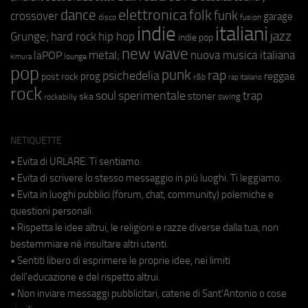
elettronica
dance
folk
funk
crossover
garage
fusion
disco
indie
italiani
jazz
hip hop
Grunge;
hard rock
indie pop
new wave
metal;
nuova musica italiana
laPOP
lounge
kimura
pop
punk
rap
psichedelia
reggae
prog
post rock
r&b
rap italiano
rock
soul
sperimentale
trap
stoner
ska
swing
rockabilly
NETIQUETTE
• Evita di URLARE. Ti sentiamo.
• Evita di scrivere lo stesso messaggio in più luoghi. Ti leggiamo.
• Evita in luoghi pubblici (forum, chat, community) polemiche e
questioni personali.
• Rispetta le idee altrui, le religioni e razze diverse dalla tua, non
bestemmiare né insultare altri utenti.
• Sentiti libero di esprimere le proprie idee, nei limiti
dell'educazione e del rispetto altrui.
• Non inviare messaggi pubblicitari, catene di Sant'Antonio o cose