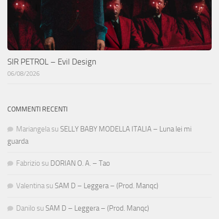
SIR PETROL – Evil Design
06/08/2026
COMMENTI RECENTI
Mariangela
su
SELLY BABY MODELLA ITALIA – Luna lei mi
guarda
Fabrizio
su
DORIAN O. A. – Tao
Valentina
su
SAM D – Leggera – (Prod. Manqc)
Danilo
su
SAM D – Leggera – (Prod. Manqc)