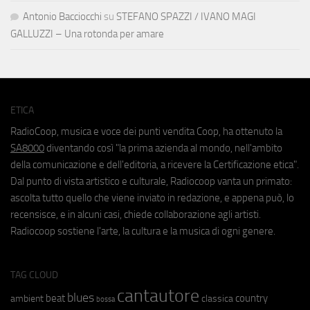
Antonio Bacciocchi
su
STEFANO SPAZZI / IVANO MAGI
GALLUZZI – Una rotonda per amare
ETICA
RadioCoop, musica e voce dei punti vendita Coop, ha ottenuto la
SA8000
diventando così "la prima azienda al mondo, nell'ambito
della comunicazione e dell'editoria, a ricevere la Certificazione etica".
Dal punto di vista artistico e culturale, Radiocoop vanta un primato:
ascolta tutto quello che viene inviato in redazione, e appena può, lo
recensisce, e in alcuni casi, chiede collaborazione agli artisti.
Radiocoop sostiene l'arte, la cultura e la musica di ogni genere.
TAG CLOUD
cantautore
blues
beat
country
ambient
classica
bossa