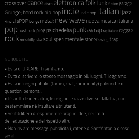
elettronica
dance
folk
funk
crossover
garage
fusion
disco
indie
italiani
jazz
hip hop
Grunge;
hard rock
indie pop
new wave
metal;
nuova musica italiana
laPOP
lounge
kimura
pop
punk
rap
psichedelia
reggae
prog
post rock
r&b
rap italiano
rock
soul
sperimentale
trap
stoner
ska
swing
rockabilly
NETIQUETTE
• Evita di URLARE. Ti sentiamo.
• Evita di scrivere lo stesso messaggio in più luoghi. Ti leggiamo.
• Evita in luoghi pubblici (forum, chat, community) polemiche e
questioni personali.
• Rispetta le idee altrui, le religioni e razze diverse dalla tua, non
bestemmiare né insultare altri utenti.
• Sentiti libero di esprimere le proprie idee, nei limiti
dell'educazione e del rispetto altrui.
• Non inviare messaggi pubblicitari, catene di Sant'Antonio o cose
simili.