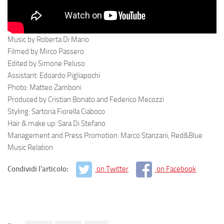
Music by Roberta Di Mario
Filmed by Mirco Passero
Edited by Simone Peluso
Assistant: Edoardo Pigliapochi
Photo: Matteo Zamboni
Produced by Cristian Bonato and Federico Mecozzi
Styling: Sartoria Fiorella Ciaboco
Hair & make up: Sara Di Stefano
Management and Press Promotion: Marco Stanzani, Red&Blue
Music Relation
Condividi l'articolo:
on Twitter
on Facebook