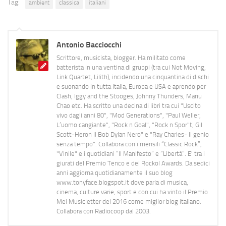
Tag:
ambient
classica
italiani
Antonio Bacciocchi
Scrittore, musicista, blogger. Ha militato come
batterista in una ventina di gruppi (tra cui Not Moving,
Link Quartet, Lilith), incidendo una cinquantina di dischi
e suonando in tutta Italia, Europa e USA e aprendo per
Clash, Iggy and the Stooges, Johnny Thunders, Manu
Chao etc. Ha scritto una decina di libri tra cui "Uscito
vivo dagli anni 80", "Mod Generations", "Paul Weller,
L’uomo cangiante", "Rock n Goal", "Rock n Spor"t, Gil
Scott-Heron Il Bob Dylan Nero" e "Ray Charles- Il genio
senza tempo". Collabora con i mensili “Classic Rock”,
"Vinile" e i quotidiani “Il Manifesto” e “Libertà”. E' tra i
giurati del Premio Tenco e del Rockol Awards. Da sedici
anni aggiorna quotidianamente il suo blog
www.tonyface.blogspot.it dove parla di musica,
cinema, culture varie, sport e con cui ha vinto il Premio
Mei Musicletter del 2016 come miglior blog italiano.
Collabora con Radiocoop dal 2003.