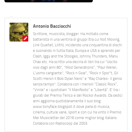
Antonio Bacciocchi
Scrittore, musicista, blogger. Ha militato come
batterista in una ventina di gruppi (tra cui Not Moving,
Link Quartet, Lilith), incidendo una cinquantina di dischi
e suonando in tutta Italia, Europa e USA e aprendo per
Clash, Iggy and the Stooges, Johnny Thunders, Manu
Chao etc. Ha scritto una decina di libri tra cui "Uscito
vivo dagli anni 80", "Mod Generations", "Paul Weller,
L’uomo cangiante", "Rock n Goal", "Rock n Spor"t, Gil
Scott-Heron Il Bob Dylan Nero" e "Ray Charles- Il genio
senza tempo". Collabora con i mensili “Classic Rock”,
"Vinile" e i quotidiani “Il Manifesto” e “Libertà”. E' tra i
giurati del Premio Tenco e del Rockol Awards. Da sedici
anni aggiorna quotidianamente il suo blog
www.tonyface.blogspot.it dove parla di musica,
cinema, culture varie, sport e con cui ha vinto il Premio
Mei Musicletter del 2016 come miglior blog italiano.
Collabora con Radiocoop dal 2003.