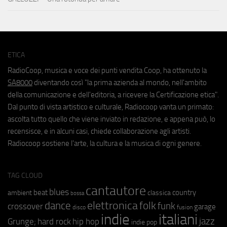
ETICA
RadioCoop, musica e voce dei punti vendita Coop, ha ottenuto la
SA8000
diventando così "la prima azienda al mondo, nell'ambito
della comunicazione e dell'editoria, a ricevere la Certificazione etica".
Dal punto di vista artistico e culturale, Radiocoop vanta un primato:
ascolta tutto quello che viene inviato in redazione, e appena può, lo
recensisce, e in alcuni casi, chiede collaborazione agli artisti.
Radiocoop sostiene l'arte, la cultura e la musica di ogni genere.
TAG CLOUD
cantautore
blues
beat
country
ambient
classica
bossa
elettronica
dance
folk
funk
crossover
garage
fusion
disco
indie
italiani
jazz
hip hop
Grunge;
hard rock
indie pop