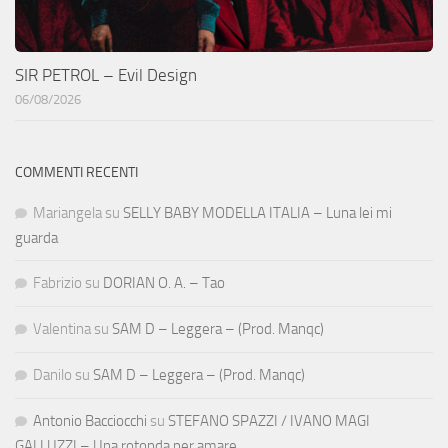
SIR PETROL – Evil Design
06/08/2026
COMMENTI RECENTI
Mariangela
su
SELLY BABY MODELLA ITALIA – Luna lei mi
guarda
Fabrizio
su
DORIAN O. A. – Tao
Valentina
su
SAM D – Leggera – (Prod. Manqc)
Danilo
su
SAM D – Leggera – (Prod. Manqc)
Antonio Bacciocchi
su
STEFANO SPAZZI / IVANO MAGI
GALLUZZI – Una rotonda per amare