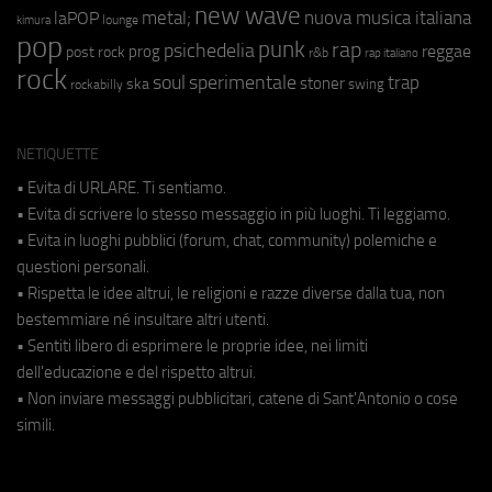
new wave
metal;
nuova musica italiana
laPOP
lounge
kimura
pop
punk
rap
psichedelia
reggae
prog
post rock
r&b
rap italiano
rock
soul
sperimentale
trap
stoner
ska
swing
rockabilly
NETIQUETTE
• Evita di URLARE. Ti sentiamo.
• Evita di scrivere lo stesso messaggio in più luoghi. Ti leggiamo.
• Evita in luoghi pubblici (forum, chat, community) polemiche e
questioni personali.
• Rispetta le idee altrui, le religioni e razze diverse dalla tua, non
bestemmiare né insultare altri utenti.
• Sentiti libero di esprimere le proprie idee, nei limiti
dell'educazione e del rispetto altrui.
• Non inviare messaggi pubblicitari, catene di Sant'Antonio o cose
simili.