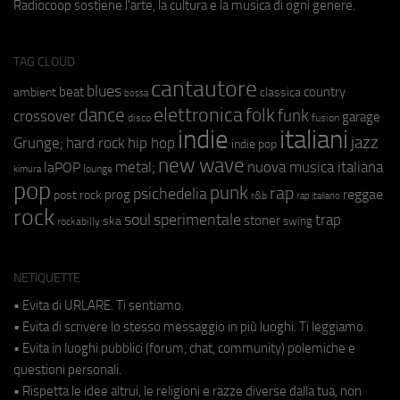
Radiocoop sostiene l'arte, la cultura e la musica di ogni genere.
TAG CLOUD
cantautore
blues
beat
country
ambient
classica
bossa
elettronica
dance
folk
funk
crossover
garage
fusion
disco
indie
italiani
jazz
hip hop
Grunge;
hard rock
indie pop
new wave
metal;
nuova musica italiana
laPOP
lounge
kimura
pop
punk
rap
psichedelia
reggae
prog
post rock
r&b
rap italiano
rock
soul
sperimentale
trap
stoner
ska
swing
rockabilly
NETIQUETTE
• Evita di URLARE. Ti sentiamo.
• Evita di scrivere lo stesso messaggio in più luoghi. Ti leggiamo.
• Evita in luoghi pubblici (forum, chat, community) polemiche e
questioni personali.
• Rispetta le idee altrui, le religioni e razze diverse dalla tua, non