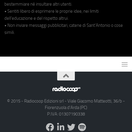
bestemmiare né insultare altri utenti.
• Sentiti libero di esprimere le proprie idee, nei limiti
dell'educazione e del rispetto altrui.
• Non inviare messaggi pubblicitari, catene di Sant'Antonio o cose
simili.
© 2015 - Radiocoop Edizioni srl - Viale Giacomo Matteotti, 36/b -
Fiorenzuola d'Arda (PC)
P.IVA: 01307190338