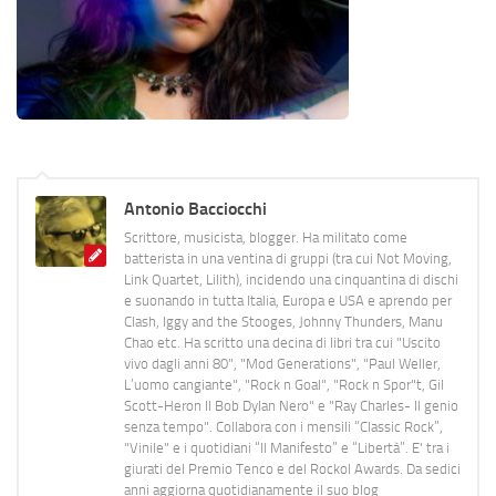
Antonio Bacciocchi
Scrittore, musicista, blogger. Ha militato come
batterista in una ventina di gruppi (tra cui Not Moving,
Link Quartet, Lilith), incidendo una cinquantina di dischi
e suonando in tutta Italia, Europa e USA e aprendo per
Clash, Iggy and the Stooges, Johnny Thunders, Manu
Chao etc. Ha scritto una decina di libri tra cui "Uscito
vivo dagli anni 80", "Mod Generations", "Paul Weller,
L’uomo cangiante", "Rock n Goal", "Rock n Spor"t, Gil
Scott-Heron Il Bob Dylan Nero" e "Ray Charles- Il genio
senza tempo". Collabora con i mensili “Classic Rock”,
"Vinile" e i quotidiani “Il Manifesto” e “Libertà”. E' tra i
giurati del Premio Tenco e del Rockol Awards. Da sedici
anni aggiorna quotidianamente il suo blog