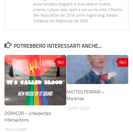
www.tonyface.blogspot.it dove parla di musica,
cinema, culture varie, sport e con cui ha vinto il Premio
Mei Musicletter del 2016 come miglior blog italiano.
Collabora con Radiocoop dal 2003.
POTREBBERO INTERESSARTI ANCHE...
0
0
MATTEO FERRARI –
Maramao
03/02/2022
DORACOR – Unexpected
Intersections
29/07/2025