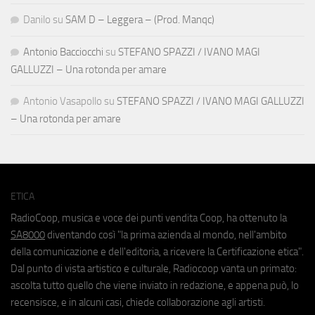
Danilo
su
SAM D – Leggera – (Prod. Manqc)
Antonio Bacciocchi
su
STEFANO SPAZZI / IVANO MAGI
GALLUZZI – Una rotonda per amare
Antonio Vasapollo
su
STEFANO SPAZZI / IVANO MAGI GALLUZZI
– Una rotonda per amare
ETICA
RadioCoop, musica e voce dei punti vendita Coop, ha ottenuto la
SA8000
diventando così "la prima azienda al mondo, nell'ambito
della comunicazione e dell'editoria, a ricevere la Certificazione etica".
Dal punto di vista artistico e culturale, Radiocoop vanta un primato:
ascolta tutto quello che viene inviato in redazione, e appena può, lo
recensisce, e in alcuni casi, chiede collaborazione agli artisti.