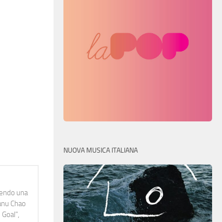
NUOVA MUSICA ITALIANA
idendo una
Manu Chao
 Goal",