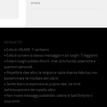
amare
NETIQUETTE
• Evita di URLARE. Ti sentiamo.
• Evita di scrivere lo stesso messaggio in più luoghi. Ti leggiamo.
• Evita in luoghi pubblici (forum, chat, community) polemiche e
questioni personali.
• Rispetta le idee altrui, le religioni e razze diverse dalla tua, non
bestemmiare né insultare altri utenti.
• Sentiti libero di esprimere le proprie idee, nei limiti
dell'educazione e del rispetto altrui.
• Non inviare messaggi pubblicitari, catene di Sant'Antonio o
cose simili.