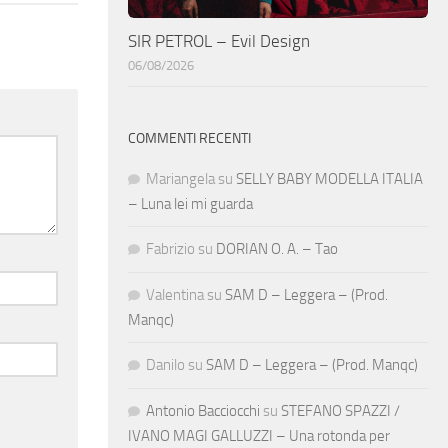
SIR PETROL – Evil Design
06/08/2026
COMMENTI RECENTI
Mariangela
su
SELLY BABY MODELLA ITALIA
– Luna lei mi guarda
Fabrizio
su
DORIAN O. A. – Tao
Valentina
su
SAM D – Leggera – (Prod.
Manqc)
Danilo
su
SAM D – Leggera – (Prod. Manqc)
Antonio Bacciocchi
su
STEFANO SPAZZI /
IVANO MAGI GALLUZZI – Una rotonda per