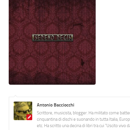
Antonio Bacciocchi
Scrittore, musicista, blogger. Ha militato come batter
cinquantina di dischi e suonando in tutta Italia, E
etc. Ha scritto una decina di libri tra cui "Uscito viv