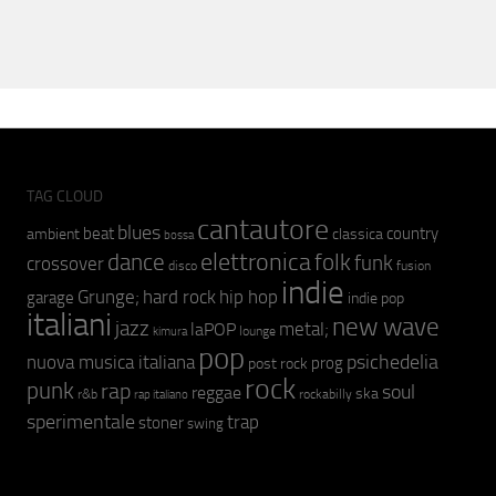
TAG CLOUD
cantautore
blues
beat
country
ambient
classica
bossa
elettronica
dance
folk
funk
crossover
fusion
disco
indie
hip hop
Grunge;
hard rock
garage
indie pop
italiani
new wave
jazz
metal;
laPOP
lounge
kimura
pop
psichedelia
nuova musica italiana
prog
post rock
rock
punk
rap
soul
reggae
ska
r&b
rockabilly
rap italiano
sperimentale
trap
stoner
swing