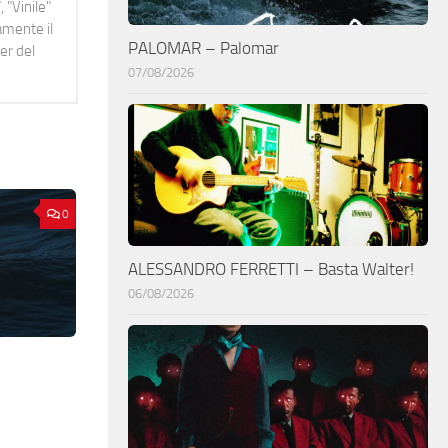
 "Vinile"
namente il
PALOMAR – Palomar
er del
07/08/2026
0
ALESSANDRO FERRETTI – Basta Walter!
06/08/2026