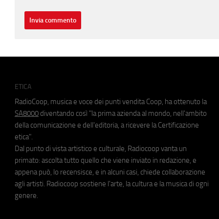
ETICA
RadioCoop, musica e voce dei punti vendita Coop, ha ottenuto la
SA8000
diventando così "la prima azienda al mondo, nell'ambito
della comunicazione e dell'editoria, a ricevere la Certificazione
etica".
Dal punto di vista artistico e culturale, Radiocoop vanta un
primato: ascolta tutto quello che viene inviato in redazione, e
appena può, lo recensisce, e in alcuni casi, chiede collaborazione
agli artisti. Radiocoop sostiene l'arte, la cultura e la musica di ogni
genere.