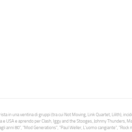
ista in una ventina di gruppi (tra cui Not Moving, Link Quartet, Lilith), inc
uropa e USA e aprendo per Clash, Iggy and the Stooges, Johnny Thunders, 
o dagli anni 80", "Mod Generations", "Paul Weller, L’uomo cangiante", "Rock n