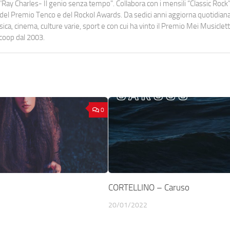
Ray Charles- Il genio senza tempo". Collabora con i mensili “Classic Rock”,
urati del Premio Tenco e del Rockol Awards. Da sedici anni aggiorna quotidia
a, cinema, culture varie, sport e con cui ha vinto il Premio Mei Musiclett
ocoop dal 2003.
0
CORTELLINO – Caruso
20/01/2022