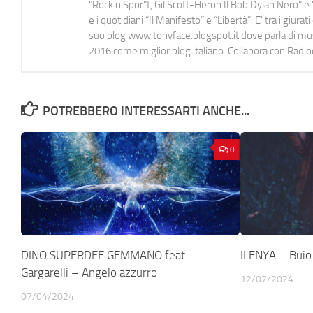
"Rock n Spor"t, Gil Scott-Heron Il Bob Dylan Nero" e "
e i quotidiani “Il Manifesto” e “Libertà”. E' tra i gi
suo blog www.tonyface.blogspot.it dove parla di music
2016 come miglior blog italiano. Collabora con Radi
POTREBBERO INTERESSARTI ANCHE...
0
DINO SUPERDEE GEMMANO feat
ILENYA – Buio
Gargarelli – Angelo azzurro
12/07/2024
07/04/2024