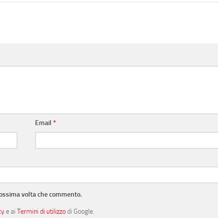
Email
*
prossima volta che commento.
cy
e ai
Termini di utilizzo
di Google.