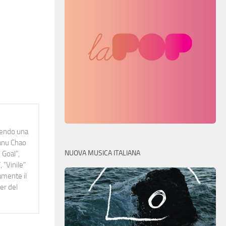
idendo una
Manu Chao
NUOVA MUSICA ITALIANA
 Goal",
 "Vinile"
namente il
er del