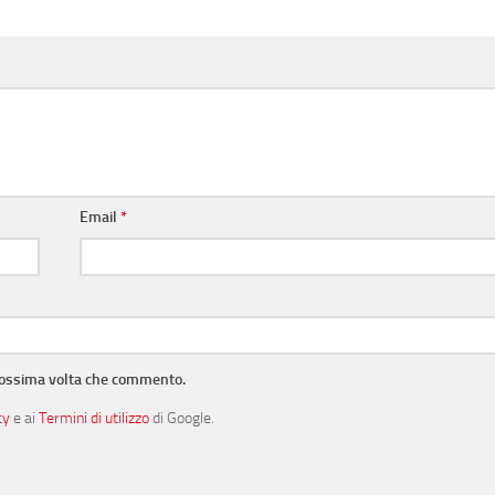
Email
*
prossima volta che commento.
cy
e ai
Termini di utilizzo
di Google.