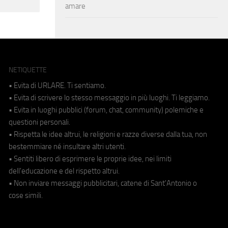
amare
NETIQUETTE
• Evita di URLARE. Ti sentiamo.
• Evita di scrivere lo stesso messaggio in più luoghi. Ti leggiamo.
• Evita in luoghi pubblici (forum, chat, community) polemiche e
questioni personali.
• Rispetta le idee altrui, le religioni e razze diverse dalla tua, non
bestemmiare né insultare altri utenti.
• Sentiti libero di esprimere le proprie idee, nei limiti
dell'educazione e del rispetto altrui.
• Non inviare messaggi pubblicitari, catene di Sant'Antonio o
cose simili.