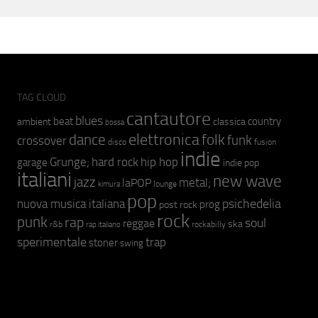
TAG CLOUD
cantautore
blues
beat
country
ambient
classica
bossa
elettronica
dance
folk
funk
crossover
fusion
disco
indie
hip hop
Grunge;
hard rock
garage
indie pop
italiani
new wave
jazz
metal;
laPOP
lounge
kimura
pop
psichedelia
nuova musica italiana
prog
post rock
rock
punk
rap
soul
reggae
ska
r&b
rockabilly
rap italiano
sperimentale
trap
stoner
swing