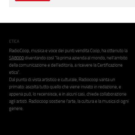
ETICA
RadioCoop, musica e voce dei punti vendita Coop, ha ottenuto la
SA8000
diventando così "la prima azienda al mondo, nell'ambito
della comunicazione e dell'editoria, a ricevere la Certificazione
etica".
Dal punto di vista artistico e culturale, Radiocoop vanta un
primato: ascolta tutto quello che viene inviato in redazione, e
appena può, lo recensisce, e in alcuni casi, chiede collaborazione
agli artisti. Radiocoop sostiene l'arte, la cultura e la musica di ogni
genere.