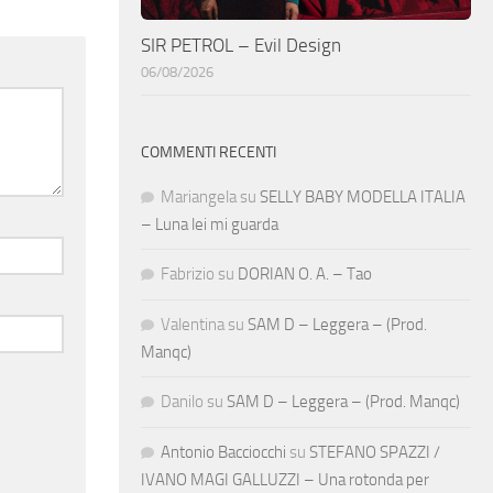
SIR PETROL – Evil Design
06/08/2026
COMMENTI RECENTI
Mariangela
su
SELLY BABY MODELLA ITALIA
– Luna lei mi guarda
Fabrizio
su
DORIAN O. A. – Tao
Valentina
su
SAM D – Leggera – (Prod.
Manqc)
Danilo
su
SAM D – Leggera – (Prod. Manqc)
Antonio Bacciocchi
su
STEFANO SPAZZI /
IVANO MAGI GALLUZZI – Una rotonda per