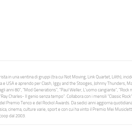
ista in una ventina di gruppi (tra cui Not Moving, Link Quartet, Lilith), inc
uropa e USA e aprendo per Clash, Iggy and the Stooges, Johnny Thunders, 
o dagli anni 80", "Mod Generations", "Paul Weller, L’uomo cangiante", "Rock n
Ray Charles- Il genio senza tempo". Collabora con i mensili “Classic Rock”,
urati del Premio Tenco e del Rockol Awards. Da sedici anni aggiorna quotidia
a, cinema, culture varie, sport e con cui ha vinto il Premio Mei Musiclett
ocoop dal 2003.