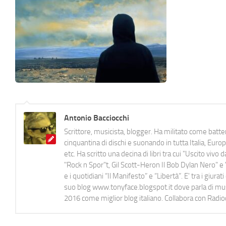
Antonio Bacciocchi
Scrittore, musicista, blogger. Ha militato come batter
cinquantina di dischi e suonando in tutta Italia, E
etc. Ha scritto una decina di libri tra cui "Uscito viv
"Rock n Spor"t, Gil Scott-Heron Il Bob Dylan Nero" e "
e i quotidiani “Il Manifesto” e “Libertà”. E' tra i gi
suo blog www.tonyface.blogspot.it dove parla di music
2016 come miglior blog italiano. Collabora con Radi