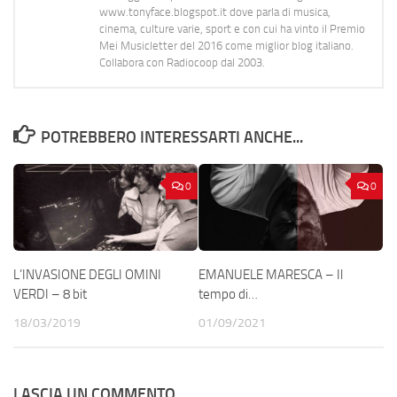
www.tonyface.blogspot.it dove parla di musica,
cinema, culture varie, sport e con cui ha vinto il Premio
Mei Musicletter del 2016 come miglior blog italiano.
Collabora con Radiocoop dal 2003.
POTREBBERO INTERESSARTI ANCHE...
0
0
L’INVASIONE DEGLI OMINI
EMANUELE MARESCA – Il
VERDI – 8 bit
tempo di…
18/03/2019
01/09/2021
LASCIA UN COMMENTO