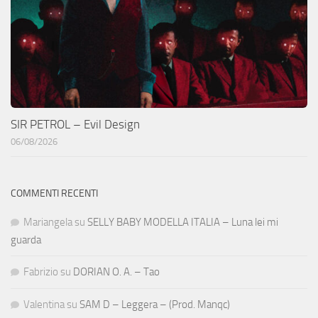
SIR PETROL – Evil Design
06/08/2026
COMMENTI RECENTI
Mariangela
su
SELLY BABY MODELLA ITALIA – Luna lei mi
guarda
Fabrizio
su
DORIAN O. A. – Tao
Valentina
su
SAM D – Leggera – (Prod. Manqc)