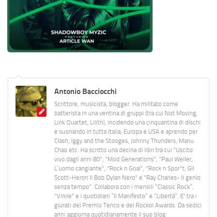
Antonio Bacciocchi
Scrittore, musicista, blogger. Ha militato come
batterista in una ventina di gruppi (tra cui Not Moving,
Link Quartet, Lilith), incidendo una cinquantina di dischi
e suonando in tutta Italia, Europa e USA e aprendo per
Clash, Iggy and the Stooges, Johnny Thunders, Manu
Chao etc. Ha scritto una decina di libri tra cui "Uscito
vivo dagli anni 80", "Mod Generations", "Paul Weller,
L’uomo cangiante", "Rock n Goal", "Rock n Spor"t, Gil
Scott-Heron Il Bob Dylan Nero" e "Ray Charles- Il genio
senza tempo". Collabora con i mensili “Classic Rock”,
"Vinile" e i quotidiani “Il Manifesto” e “Libertà”. E' tra i
giurati del Premio Tenco e del Rockol Awards. Da sedici
anni aggiorna quotidianamente il suo blog