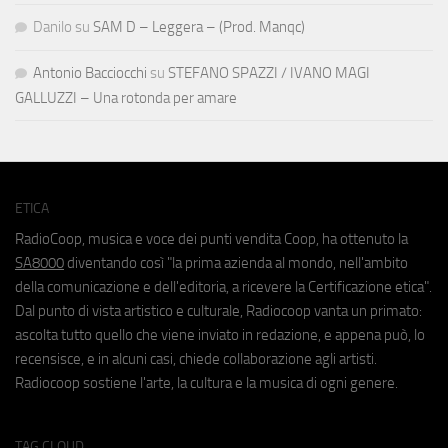
Danilo
su
SAM D – Leggera – (Prod. Manqc)
Antonio Bacciocchi
su
STEFANO SPAZZI / IVANO MAGI
GALLUZZI – Una rotonda per amare
ETICA
RadioCoop, musica e voce dei punti vendita Coop, ha ottenuto la
SA8000
diventando così "la prima azienda al mondo, nell'ambito
della comunicazione e dell'editoria, a ricevere la Certificazione etica".
Dal punto di vista artistico e culturale, Radiocoop vanta un primato:
ascolta tutto quello che viene inviato in redazione, e appena può, lo
recensisce, e in alcuni casi, chiede collaborazione agli artisti.
Radiocoop sostiene l'arte, la cultura e la musica di ogni genere.
TAG CLOUD