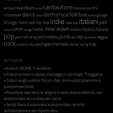
cantautore
blues
beat
country
ambient
classica
bossa
elettronica
dance
folk
funk
crossover
garage
fusion
disco
indie
italiani
jazz
hip hop
Grunge;
hard rock
indie pop
new wave
metal;
nuova musica italiana
laPOP
lounge
kimura
pop
punk
rap
psichedelia
reggae
prog
post rock
r&b
rap italiano
rock
soul
sperimentale
trap
stoner
ska
swing
rockabilly
NETIQUETTE
• Evita di URLARE. Ti sentiamo.
• Evita di scrivere lo stesso messaggio in più luoghi. Ti leggiamo.
• Evita in luoghi pubblici (forum, chat, community) polemiche e
questioni personali.
• Rispetta le idee altrui, le religioni e razze diverse dalla tua, non
bestemmiare né insultare altri utenti.
• Sentiti libero di esprimere le proprie idee, nei limiti
dell'educazione e del rispetto altrui.