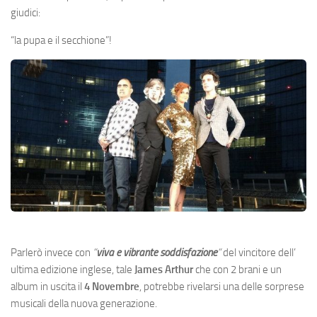
giudici:
“la pupa e il secchione”!
Parlerò invece con
“
viva e vibrante soddisfazione
“
del vincitore dell’
ultima edizione inglese, tale
James Arthur
che con 2 brani e un
album in uscita il
4 Novembre
, potrebbe rivelarsi una delle sorprese
musicali della nuova generazione.