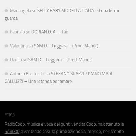
Mariangela
su
SELLY BABY MODELLA ITALIA – Luna lei mi
guarda
Fabrizio
su
DORIAN O. A. – Tao
Valentina
su
SAM D – Leggera – (Prod. Manqc)
Danilo
su
SAM D – Leggera – (Prod. Manqc)
Antonio Bacciocchi
su
STEFANO SPAZZI / IVANO MAGI
GALLUZZI – Una rotonda per amare
ETICA
RadioCoop, musica e voce dei punti vendita Coop, ha ottenuto la
SA8000
diventando così "la prima azienda al mondo, nell'ambito