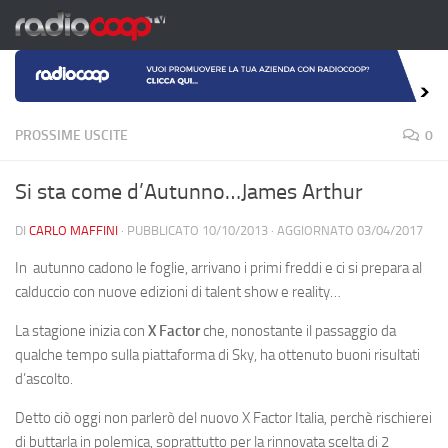
Salta al contenuto
PROSSIME USCITE
0
Si sta come d’Autunno…James Arthur
DI
CARLO MAFFINI
· PUBBLICATO
10/10/2013
· AGGIORNATO
03/04/2017
In autunno cadono le foglie, arrivano i primi freddi e ci si prepara al
calduccio con nuove edizioni di talent show e reality…
La stagione inizia con
X Factor
che, nonostante il passaggio da
qualche tempo sulla piattaforma di Sky, ha ottenuto buoni risultati
d’ascolto.
Detto ciò oggi non parlerò del nuovo X Factor Italia, perchè rischierei
di buttarla in polemica, soprattutto per la rinnovata scelta di 2