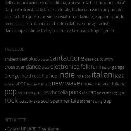
della comunicazione e dell'editoria, a ricevere la Certificazione etica".
Dal punto di vista artistico e culturale, Radiocoop vanta un primato:
ascolta tutto quello che viene inviato in redazione, e appena può, lo
recensisce, e in alcuni casi, chiede collaborazione agli artisti.
Radiocoop sostiene l'arte, la cultura e la musica di ogni genere.
TAG CLOUD
cantautore
blues
beat
country
ambient
classica
bossa
elettronica
dance
folk
funk
crossover
garage
fusion
disco
indie
italiani
jazz
hip hop
Grunge;
hard rock
indie pop
new wave
metal;
nuova musica italiana
laPOP
lounge
kimura
pop
punk
rap
psichedelia
reggae
prog
post rock
r&b
rap italiano
rock
soul
sperimentale
trap
stoner
ska
swing
rockabilly
NETIQUETTE
• Evita di URLARE. Ti sentiamo.