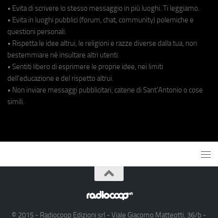
• Evita di scrivere lo stesso messaggio in più luoghi. Ti leggiamo.
• Evita in luoghi pubblici (forum, chat, community) polemiche e
questioni personali.
• Rispetta le idee altrui, le religioni e razze diverse dalla tua, non
bestemmiare né insultare altri utenti.
• Sentiti libero di esprimere le proprie idee, nei limiti
dell'educazione e del rispetto altrui.
• Non inviare messaggi pubblicitari, catene di Sant'Antonio o cose
simili.
© 2015 - Radiocoop Edizioni srl - Viale Giacomo Matteotti, 36/b -