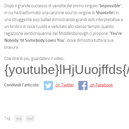
Dopo il grande successo di vendite del primo singolo “
Impossible
“,
in cui ha trasformato una canzone soul (in origine di
Shontelle
) in
una struggente pop ballad dimostrando grandi doti interpretative e
un timbro di voce ruvido e vellutato allo stesso tempo, questo
ragazzone venticinquenne del Middlesborough ci propone “
You’re
Nobody ‘til Somebody Loves You
“, dove dimostra tutta la sua
bravura.
Che dire di più, guardatevi il video…
{youtube}lHjUuojffds
{
Condividi l'articolo:
on Twitter
on Facebook
Tag:
pop
soul