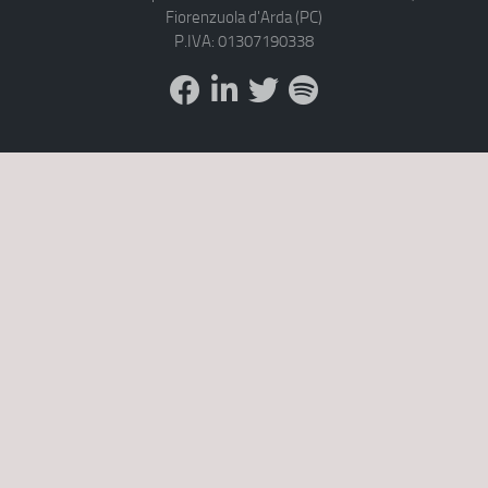
Fiorenzuola d'Arda (PC)
P.IVA: 01307190338