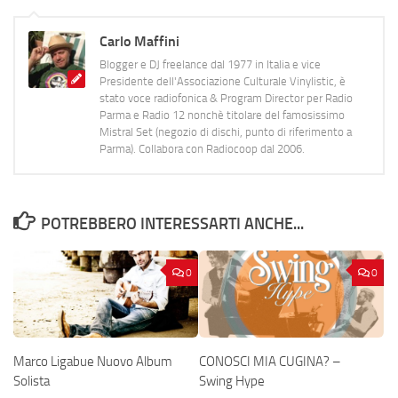
Carlo Maffini
Blogger e DJ freelance dal 1977 in Italia e vice
Presidente dell'Associazione Culturale Vinylistic, è
stato voce radiofonica & Program Director per Radio
Parma e Radio 12 nonchè titolare del famosissimo
Mistral Set (negozio di dischi, punto di riferimento a
Parma). Collabora con Radiocoop dal 2006.
POTREBBERO INTERESSARTI ANCHE...
0
0
Marco Ligabue Nuovo Album
CONOSCI MIA CUGINA? –
Solista
Swing Hype